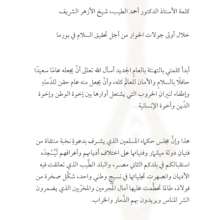
كلمة الأستاذ الدكتور أحمد الطيب، شيخ الأزهر الشريف
خلال أولى جولات الحوار من أجل تحقيق السلام في بورما
أبدأ كلمتي بالتهنئة بالعامِ الجديد أسأل الله تعالى أنْ يجعله عامًا سعيدًا
حافلًا بالسلامِ والأمان للعالَم كله، وأنْ يجعل منه عام حقن للدِّماءِ
وإطفاء لنيرانِ الحروب التي يشتعل أوارها بين إخوة الوطن وإخوة
الدِّين وأخوة الإنسانية..
هذا وإنَّ مجلس حكماء المسلمين الذي يشـرف بدعوةِ نخبة منتقاة من
فتيانِ دولة ميانمار وفتياتها على اختلاف أديانهم وأعراقهم لَيُسْعِدَه
استقبالكم في بلدكم الثاني مصـر، والبلد الطَّيب الذي تعانقت فيه
الأديان وانصهرت تجلياتها في نسيجٍ وطني واحد، شكَّل صخرة من
فولاذ، طالما تحطَّمت عليها آمال المُجرمين والمخرِّبين الذي يضمرون
الشر للناس ويريدون بهم الدَّمار والخراب.