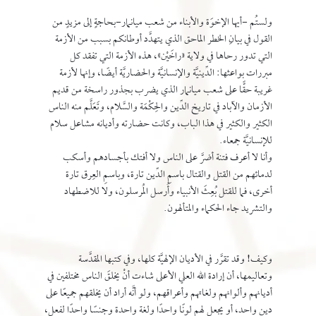
ولستُم -أيها الإخوَة والأبناء من شعب ميانمار-بحاجةٍ إلى مزيدٍ من
القول في بيانِ الخطر الماحق الذي يتهدَّد أوطانكم بسبب من الأزمة
التي تدور رحاها في ولاية «راخَيْن»، هذه الأزمة التي تفقد كل
مبررات بواعثها: الدِّينيَّة والإنسانيَّة والحضاريَّة أيضًا، وإنها لأزمة
غريبة حقًّا على شعب ميانمار الذي يضرب بجذور راسخة من قديم
الأزمان والآباد في تاريخ الدِّين والحِكْمَة والسَّلام، وتَعَلَّم منه الناس
الكثير والكثير في هذا الباب، وكانت حضارته وأديانه مشاعل سلام
للإنسانيَّة جمعاء.
وأنا لا أعرف فتنة أضرَّ على الناس ولا أفتك بأجسادهم وأسكب
لدمائهم من القتل والقتال باسمِ الدِّين تارة، وباسمِ العِرق تارة
أخرى، فما للقتل بُعِثَ الأنبياء وأُرسل المُرسلون، ولا للاضطهاد
والتشريد جاء الحكماء والمتألهون.
وكيف! وقد تقرَّر في الأديان الإلهيَّة كلها، وفي كتبها المقدَّسة
وتعاليمها، أن إرادة الله العلي الأعلى شاءت أنْ يخلقَ الناس مختلفين في
أديانهم وألوانهم ولغاتهم وأعراقهم، ولو أنَّه أراد أن يخلقهم جميعًا على
دين واحد، أو يجعل لهم لونًا واحدًا ولغة واحدة وجنسًا واحدًا لفعل،