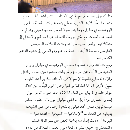
منذ أن تولى فضيلة الإمام الأكبر الأستاذ الدكتور أحمد الطيب مهام
منصبه شيخًا للأزهر الشريف، ظل يتابع عن كثب قضية مسلمي
الروهينجا في ميانمار، وما يتعرضون له من اضطهاد ديني وعرقي،
فعقد عدة لقاءات مع مفتي بورما؛ للتعرف على أحوالهم والاستماع إلى
مشكلاتهم، وقدم العديد من التسهيلات للطلاب البورميين
الدارسين بجامعة الأزهر؛ للتخفيف عنهم، والسعي إلى تقديم الدعم
الكامل لهم.
ومع تصاعد وتيرة اضطهاد مسلمي الروهينجا في ميانمار وتواتر
العديد من الأنباء عن تعرضهم لموجات مستمرة من العنف والقتل
والإبادة، سارع فضيلة الإمام الأكبر الأستاذ الدكتور أحمد الطيب
شيخ الأزهر لمعالجة المشكلة بواقعية وعبر الحوار البنَّاء، من خلال
مؤتمر عقد في 3 يناير من العام 2017، تحت عنوان "نحو حوار
إنساني حضاري من أجل مواطني ميانمار-بورما"، حضره السفير
مينت لوين، سفير اتحاد ميانمار بالقاهرة وعدد من ممثلي الشباب
بميانمار من الديانات "الإسلامية – المسيحية – الهندوسية –
البوذية"؛ وذلك إيمانًا منه بأهمية العمل على نشر ثقافة السلم
والتعايش بين جميع البشر في كافة ربوع العالم، وانطلاقًا من دوره