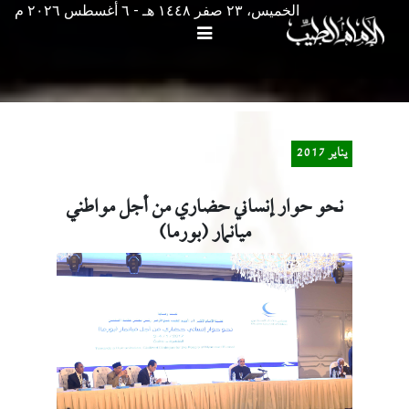
الخميس، ٢٣ صفر ١٤٤٨ هـ - ٦ أغسطس ۲۰۲٦ م
يناير 2017
نحو حوار إنساني حضاري من أجل مواطني
ميانمار (بورما)