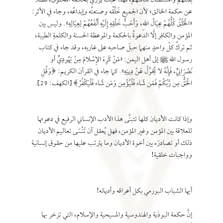
بقتلهم واستئصال شأفتهم، فهذا عبث يزري بحكمة المخلوق، فضلًا
عن حكمة الخالق؛ لأن الجميع خَلْقُه وصنعتُه وإبداعُه، وجاء في الأثر:
«الْخَلْقُ كُلُّهُمْ عِيَالُ اللهِ، وَأَحَبُّ خَلْقِهِ إِلَيْهِ أَنْفَعُهُمْ لِعِيَالِهِ». وليس بين
المؤمن والكافر إلَّا الدعوةُ بالحكمة والموعظة الحسنة والكلمةِ الطيبة،
ثم تركُ كلِّ واحدٍ منهما حبلَ صاحبه على غاربه، وقد جاء في كتاب
رسول الله ﷺ إلى أهل اليمن: «مَنْ كَرِهَ الإِسْلامَ مِنْ يَهُودِيٍّ أو
نَصْرَانِيٍّ، فَإِنَّهُ لا يُحَوَّلُ عَنْ دِينِهِ». كما جاء في القرآن الكريم: ﴿وَقُلِ
الْحَقُّ مِن رَّبِّكُمْ فَمَن شَاء فَلْيُؤْمِن وَمَن شَاء فَلْيَكْفُرْ﴾ [الكهف: 29].
وإذا كانت الأديان كلها تتبنَّى هذا الأدب الإنساني الرفيع في دعوتها
للعلاقة بين المؤمن وغير المؤمن، فهل يُعقل أن تَنْسَى تعاليم الأديان
ذلك أو تصادرَه بين أخوة الأديان وما يترتب عليها من حقوق إنسانية
وواجبات خلقية!
أيها الشباب البورمي بكل أعراقه وأديانه!
إنَّ حكمة البوذية والهندوسية والمسيحية والإسلام، التي تزخر بها