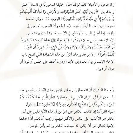
ولما عجز، والأديان كلها تؤكِّد هذه الحقيقة المحوريَّة في فلسفة الخلق
والتكوين: ﴿وَمِنْ آيَاتِهِ خَلْقُ السَّمَاوَاتِ وَالْأَرْضِ وَاخْتِلَافُ أَلْسِنَتِكُمْ
وَأَلْوَانِكُمْ إِنَّ فِي ذَلِكَ لَآيَاتٍ لِّلْعَالِمِينَ﴾ [الروم: 22]، وكما تعلمنا
أخوة الدين تعلمنا أيضًا أخوة الإنسانية، وأن الناس بالقياس إلى
المؤمن إما أخ في الدين، أو نظير في الإنسانية، ومما كان يردده نبي
الإسلام عقب كل صلاة ويَشْهد عليه قوله ﷺ مخاطبًا ربه: «أنَا شَهِيدٌ
أَنَّ مُحَمَّدًا عَبْدُكَ وَرَسُولُكَ، رَبَّنَا وَرَبَّ كُلِّ شَيْءٍ، أَنَا شَهِيدٌ أَنَّ الْعِبَادَ
كُلَّهُمْ إِخْوَةٌ». ولا يوجد برهان أكبرُ من هذه الشهادة التي تفتح باب
الإخاء الإنساني بين العباد إلى الأبد، ودون تحفظ على جنس أو لون أو
عرق أو دين.
وتُعلمنا الأديان أن الله تعالى كما خلق المؤمن خلق الكافر أيضًا، ونحن
المسلمين نقرأ في القرآن الكريم قوله تعالى: ﴿هُوَ الَّذِي خَلَقَكُمْ فَمِنكُمْ
كَافِرٌ وَمِنكُم مُّؤْمِنٌ وَاللَّهُ بِمَا تَعْمَلُونَ بَصِيرٌ﴾ [التغابن: 2]، ويقول
علماء القرآن: إن تقديم الكافر على المؤمن في هذه الآية دليل على أن
الكفر هو الأغلب على الناس والأكثر فيهم، ويجب أنْ نعلم أنَّ الحكمة
الإلهية تتعالى عن أن يخلق الله سبحانه الكافرين ثم يأمرَ المؤمنين