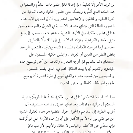
لن تزيد الأمر إلَّا تعقيدًا، بل إعاقة لكل طموحات التقدُّم والتنمية في
هذا البلد، الذي أتمنَّى، ويتمنَّاه معي مجلس الحكماء وهذه النخبة من
خيرة العلماء والمثقفين والإعلاميين المصريين، أن يُوقف إلى الأبد هذه
الصورة القاتمة التي تؤذي مشاعر الإنسانية في الشرق والغرب، ونحن
هنا في مجلس الحكماء وفي الأزهر الشريف ندعو شعب ميانمار إلى نزع
فتيل الحقد والكراهية، ونؤكد أنه لا سبيل إلى ذلك إلَّا بالتطبيق
الحاسم لمبدأ المواطنة الكاملة والمساواة التامة بين أبناء الشعب الواحد
بغض النظر عن الدين أو العِرق.. ومجلس حكماء المسلمين على
استعدادٍ دائم لتقديم كل أوجه التعاون والدعم من أجل ترسيخ هذه
المبادئ، وتقديم تجربة بيت العائلةِ المصري، الذي يضم المسلمين
والمسيحيين من شعب مصر، والذي نجح في فترة قصيرة أن يرسخ
مفهوم المواطنة الكاملة والعيش المشترك.
أيها الشباب لا أكتمكم أننا في مجلس الحكماء قد شُغلنا طويلًا بقضية
السلام في ميانمار، وارتأينا بعد تفكير عميق ودراسة مستفيضة أن
أقرب الطرق إلى التفاهم والحوار حول القضية هو هذه العقول الشابة
من مواطني بورما؛ لأنهم الأقدر على تجاوز هذه الأزمة التي لو تُركت
فإنها ستأتي على الأخضر واليابس لا محالة. ولأنهم الأرحب فكرًا