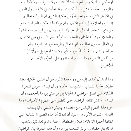
أرضكم، تناديكم صباح مساء: لا تقتلوا، ولا تسرقوا، ولا تكذبوا،
والزموا العفَّة، لا تشربوا المُسكرات، وقد تعلَّمنا في كلية أصول الدين
في الأزهر الشريف، ونحن نَدْرُس حكماء الشرق أن البوذية تعاليم
إنسانية وأخلاقية في المقام الأول، وأن بوذا هذا الحكيم الصامت، هو
من أكبر الشخصيات في تاريخ الإنسانية، وكان من أبرز صفاته الهدوءُ
والعقلانية وشِدَّة الحنان والعطف والمَودَّة، وأن كِبَار مؤرخي الأديان
في العالَم يصفون تعاليمه بأنها «تعاليم الرحمة غير المتناهية»، وأن
صاحبها كان وديعًا مُسالمًا غير متكِّبر ولا متشامخ، بل سهلًا لَـيِّـنًا
قريبًا من الناس، وكانت وصاياه تدور على المحبَّة والإحسان
للآخرين.
وما أريد أن أهدف إليه من وراء هذا السَّرد هو أن مجلس الحكماء يعقد
عليكم -أيها الشباب والشابات! -آمالًا في أن تبدؤوا غرس شجرة
السَّلام التي تظلل مواطني «راخَيْن» بل مواطني بورما بأجمعهم، وأن
تبدؤوا في نشر ثقافة المواطنة، حتى تَقْضوا على مفهوم «الأقليات» وما
يجره هذا المفهوم البائس من إقصاء وتهميش، ينتهي دائمًا بسفك
الدماء وتشريد الأبرياء، وعلينا أن ندرك أن هذه الصورة الشائهة التي
تنقلها أجهزة الإعلام: قتلًا واضطهادًا ومطاردة، لم تعد تليق بشعب
له تاريخ حضاري عريق كشعب بورما، وأن هذه التفرقة بين المواطنين