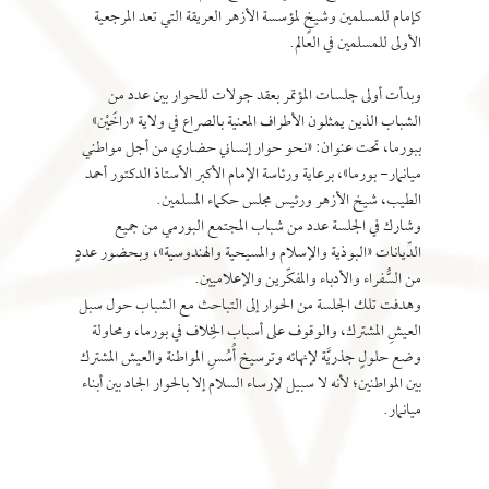
كإمام للمسلمين وشيخٍ لمؤسسة الأزهر العريقة التي تعد المرجعية
الأولى للمسلمين في العالم.
وبدأت أولى جلسات المؤتمر بعقد جولات للحوار بين عدد من
الشباب الذين يمثلون الأطراف المعنية بالصراع في ولاية «راخَيْن»
ببورما، تحت عنوان: «نحو حوار إنساني حضاري من أجل مواطني
ميانمار- بورما»، برعاية ورئاسة الإمام الأكبر الأستاذ الدكتور أحمد
الطيب، شيخ الأزهر ورئيس مجلس حكماء المسلمين.
وشارك في الجلسة عدد من شباب المجتمع البورمي من جميع
الدِّيانات «البوذية والإسلام والمسيحية والهندوسية»، وبحضور عددٍ
من السُّفراء والأدباء والمفكِّرين والإعلاميين.
وهدفت تلك الجلسة من الحوار إلى التباحث مع الشباب حول سبل
العيشِ المشترك، والوقوف على أسباب الخِلاف في بورما، ومحاولة
وضع حلولٍ جذريَّة لإنهائه وترسيخ أُسُسِ المواطنة والعيش المشترك
بين المواطنين؛ لأنه لا سبيل لإرساء السلام إلا بالحوار الجاد بين أبناء
ميانمار.