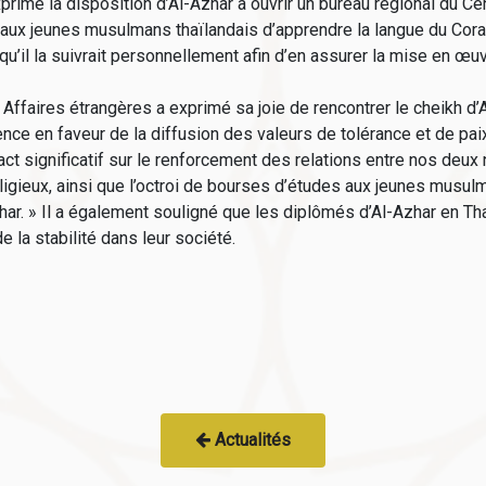
mé la disposition d’Al-Azhar à ouvrir un bureau régional du Cen
 aux jeunes musulmans thaïlandais d’apprendre la langue du Cora
 qu’il la suivrait personnellement afin d’en assurer la mise en œu
 Affaires étrangères a exprimé sa joie de rencontrer le cheikh d
e en faveur de la diffusion des valeurs de tolérance et de paix 
ct significatif sur le renforcement des relations entre nos deux
ligieux, ainsi que l’octroi de bourses d’études aux jeunes musulm
zhar. » Il a également souligné que les diplômés d’Al-Azhar en Tha
 la stabilité dans leur société.
Actualités