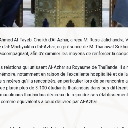
hmed Al-Tayeb, Cheikh d’Al-Azhar, a reçu M. Russ Jalichandra, V
e d'al-Machyiakha d'al-Azhar, en présence de M. Thanawat Srikh
accompagnant, afin d’examiner les moyens de renforcer la coopér
es relations qui unissent Al-Azhar au Royaume de Thaïlande. Il a
moire, notamment en raison de l'excellente hospitalité et de la g
 sincères qu'il a rencontrés, en particulier lors de sa rencontre
avec plaisir plus de 3 100 étudiants thaïlandais dans ses différen
musulmans thaïlandais désireux de rejoindre ses établissements.
 comme équivalents à ceux délivrés par Al-Azhar.