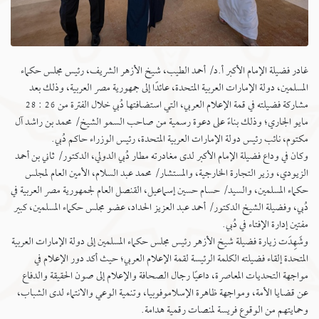
غادر فضيلة الإمام الأكبر أ.د/ أحمد الطيب، شيخ الأزهر الشريف، رئيس مجلس حكماء
المسلمين، دولة الإمارات العربية المتحدة، عائدًا إلى جمهورية مصر العربية، وذلك بعد
مشاركة فضيلته في قمة الإعلام العربي، التي استضافتها دُبي خلال الفترة من 26 : 28
مايو الجاري؛ وذلك بناءً على دعوة رسمية من صاحب السمو الشيخ/ محمد بن راشد آل
مكتوم، نائب رئيس دولة الإمارات العربية المتحدة، رئيس الوزراء حاكم دُبي.
وكان في وداع فضيلة الإمام الأكبر لدى مغادرته مطار دُبي الدولي، الدكتور/ ثاني بن أحمد
الزيودي، وزير التجارة الخارجية، والمستشار/ محمد عبد السلام، الأمين العام لمجلس
حكماء المسلمين، والسيد/ حسام حسين إسماعيل، القنصل العام لجمهورية مصر العربية في
دُبي، وفضيلة الشيخ الدكتور/ أحمد عبد العزيز الحداد، عضو مجلس حكماء المسلمين، كبير
مفتين إدارة الإفتاء في دُبي.
وشَهِدَت زيارة فضيلة شيخ الأزهر رئيس مجلس حكماء المسلمين إلى دولة الإمارات العربية
المتحدة إلقاء فضيلته الكلمة الرئيسة لقمة الإعلام العربي؛ حيث أكد دور الإعلام في
مواجهة التحديات المعاصرة، داعيًا رجال الصحافة والإعلام إلى صون الحقيقة والدفاع
عن قضايا الأمة، ومواجهة ظاهرة الإسلاموفوبيا، وتنمية الوعي والانتماء لدى الشباب،
وحمايتهم من الوقوع فريسة لمنصات رقمية هدامة.