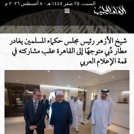
السبت، ٢٥ صفر ١٤٤٨ هـ - ۸ أغسطس ۲۰۲٦ م
شيخ الأزهر رئيس مجلس حكماء المسلمين يغادر
مطار دُبي متوجهًا إلى القاهرة عقب مشاركته في
قمة الإعلام العربي