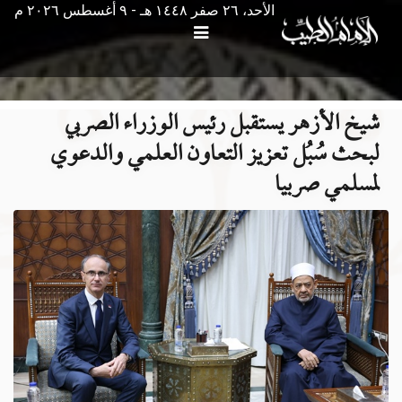
الأحد، ٢٦ صفر ١٤٤٨ هـ - ۹ أغسطس ۲۰۲٦ م
شيخ الأزهر يستقبل رئيس الوزراء الصربي
لبحث سُبُل تعزيز التعاون العلمي والدعوي
لمسلمي صربيا