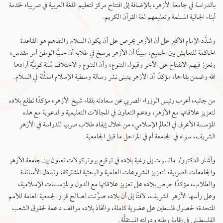
بالدراسة في جامعة الأزهر، بالإضافة إلى افتتاح مركز لتعليم اللغة العربية في صربيا؛ لخدمة
أبناء الجالية المسلمة وتعليمهم لغة القرآن الكريم.
وشدَّد الإمام الأكبر على أن الأزهر يحرص على أن يكون السلام والتفاهم هو القاعدة
الحاكمة للتعايش بين الجميع، مبينًا أن الأزهر يرسخ في طلابه أن حبَّ الوطن أمر مقدس،
ونعزز فيهم الانفتاح على الآخر وقبول التنوع، وأن التنوع والاختلاف سُنة كونيَّة أرادها
الله وضمن بقاءها، مؤكدًا أن الأزهر يتبنى نشر رسالة وسطية الإسلام الممثَّلة في السلام.
من جانبه، أعرب رئيس الوزراء الصربي عن سعادته بلقاء شيخ الأزهر، مؤكدًا تطلع بلاده
لتعزيز علاقاتها مع الأزهر، ودعم التعاون في المجالات التعليمية والدعوية مع هذه
المؤسسة الأعرق في العالم الإسلامي، من خلال إيفاد طلاب صربيا للدراسة في الأزهر
الشريف، سواء في الجامعة أم في المراحل ما قبل الجامعية.
وأشار الدكتور/ ماتسوت إلى رغبة بلاده في توقيع بروتوكولات تعاون بين جامعة الأزهر
والجامعات الصربية؛ لتعزيز المشروعات العلمية والبحثية المشتركة، وتبادل الأساتذة
والطلاب، مؤكدًا حرص بلاده على تعزيز علاقاتها مع الدول والمؤسسات الإسلامية،
وعلى رأسها الأزهر الشريف، لافتًا إلى أن بلاده صوَّتت لصالح قرار الجمعية العامة للأمم
المتحدة؛ لحصول فلسطين على عضوية كاملة، واتخاذ بلاده مواقف داعمة لحقوق الشعب
الفلسطيني في إقامة وطنه ودولته المستقلَّة.