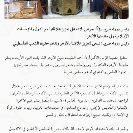
رئيس وزراء صربيا يؤكِّد حرص بلاده على تعزيز علاقاتها مع الدول والمؤسسات
الإسلامية وفي مقدمتها الأزهر
رئيس وزراء صربيا: نسعى لتعزيز علاقتنا بالأزهر وندعم حقوق الشعب الفلسطيني
استقبل فضيلة الإمام الأكبر أ.د/ أحمد الطيب، شيخ الأزهر الشريف، اليوم الأربعاء، بمقر
مشيخة الأزهر، الدكتور/ ﭼورو ماتسوت، رئيس وزراء صربيا؛ لبحث سبل تعزيز
التعاون العلمي والدعوي لدعم مسلمي صربيا.
وأكَّد فضيلة الإمام الأكبر استعداد الأزهر لتلبية احتياجات مسلمي صربيا، من خلال
تدريب الأئمَّة والوعاظ في أكاديمية الأزهر العالمية لتدريب الأئمة والوعاظ، وتأهيلهم
لمواجهة التحديات الفكرية والدعوية المعاصرة، لاسيما ما يتَّصل بنشر قيم الأخوة
الإنسانية والتَّعايش الإيجابي، واندماج المسلمين في المجتمعات الغربية، وبيان حقوق المرأة
في الإسلام، وتفنيد حجج الجماعات المتطرفة بالعقل والمنطق.
وأشار فضيلته لاستعداد الأزهر لاستضافة طلاب صربيا المسلمين الرَّاغبين في الالتحاق