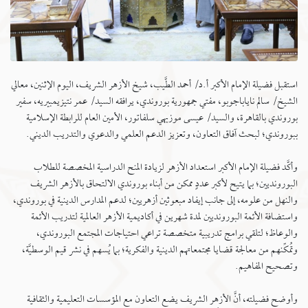
استقبل فضيلة الإمام الأكبر أ.د/ أحمد الطَّيب، شيخ الأزهر الشريف، اليوم الإثنين، معالي
الشيخ/ سالم ناياباجوبو، مفتي جمهورية بوروندي، يرافقه السيد/ عمر نتيزيمبيريه، سفير
بوروندي بالقاهرة، والسيد/ عيسى موزيهي سلفاتور، الأمين العام للرابطة الإسلامية
ببوروندي؛ لبحث آفاق التعاون، وتعزيز الدعم العلمي والدعوي والتدريب الديني.
وأكَّد فضيلة الإمام الأكبر استعداد الأزهر لزيادة المنح الدراسية المخصصة للطلاب
البورونديين؛ بما يتيح لأكبر عددٍ ممكن من أبناء بوروندي الالتحاق بالأزهر الشريف
والنهل من علومه، إلى جانب إيفاد مبعوثين أزهريين؛ لدعم المدارس الدينية في بوروندي،
واستضافة الأئمة البورونديين لمدة شهرين في أكاديمية الأزهر العالمية لتدريب الأئمة
والوعاظ؛ لتلقي برامج تدريبية متخصصة تراعي احتياجات المجتمع البوروندي،
وتُمكِّنهم من معالجة قضايا مجتمعاتهم الدينية والفكرية؛ بما يُسهم في نشر قيم الوسطيَّة،
وتصحيح المفاهيم.
وأوضح فضيلته، أنَّ الأزهر الشريف يضع التعاون مع المؤسسات التعليمية والثقافية