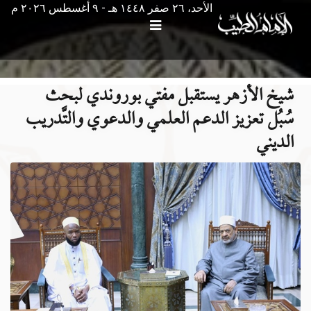
الأحد، ٢٦ صفر ١٤٤٨ هـ - ۹ أغسطس ۲۰۲٦ م
شيخ الأزهر يستقبل مفتي بوروندي لبحث
سُبُل تعزيز الدعم العلمي والدعوي والتَّدريب
الديني