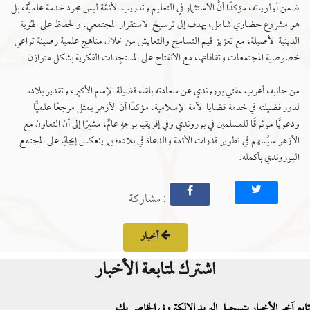
ضمن أولوياته، مؤكدًا أنَّ الاستثمار في التعليم وتدريب الأئمَّة ليس مجرد خدمة علميَّة، بل
هو مشروع حضاري شامل، يهدف إلى ترسيخ الاستقرار المجتمعي، والحفاظ على الهُوية
الدينية الأصيلة، مع تعزيز قيم التسامح والتعايش من خلال مناهج علمية رصينة تراعي
خصوصية المجتمعات وثقافاتها، مع الانفتاح على المستجِدات الفكرية بشكل متوازن.
من جانبه، أعرب مفتي بوروندي عن سعادته بلقاء فضيلة الإمام الأكبر، وتقدير بلاده
لدور فضيلته في خدمة قضايا الأمة الإسلامية، مؤكدًا أن الأزهر يمثل مرجعًا علميًّا
ودعويًّا موثوقًا للمسلمين في بوروندي وفي إفريقيا بوجهٍ عامٍّ، مشيرًا إلى أن التعاون مع
الأزهر سيُسهم في تطوير قدرات الأئمة والدعاة في بلاده؛ بما ينعكس إيجابًا على المجتمع
البوروندي بأكمله.
: مشاركة
أخبار
اشترك لمتابعة الأخبار
تابع آخر الأخبار بتسجيل البريد الإلكتروني الخاص بك