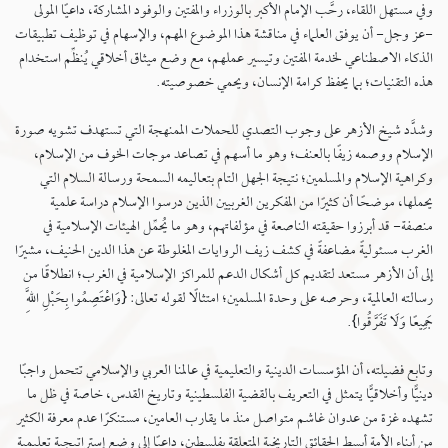
وفي مستهل اللقاء، رحَّب الإمام الأكبر بالوزراء والمفتين والوفود المشاركة، داعيًا المولى
-عز وجل- أن يوفق العلماء في مناقشة هذا الموضوع المهم، والإسهام في توظيف تطبيقات
الذكاء الاصطناعي لخدمة المفتين وتيسير عملهم، مع وضع ميثاق أخلاقي يُنظِّم استخدام
هذه التقنيات؛ بما يحفظ كرامة الإنسان، ويحمي خصوصيته.
وشدَّد شيخ الأزهر على وجوب التصدي للحملات الممنهجة التي تستهدف تشويه صورة
الإسلام ووصمه زيفًا بالعنف؛ وهو ما أسهم في تصاعد موجات الخوف من الإسلام،
وكراهية الإسلام والمسلمين؛ نتيجة الجهل التام بتعاليمه السمحة ورسالة السلام التي
يحملها، موضحًا أن كثيرًا من المفكرين الغربيين الذين درسوا الإسلام دراسة علمية
منصفة- قد أبرزوا حقيقته الناصعة في مؤلفاتهم، وهو ما يُحمِّل الهيئات الإسلامية في
الغرب مسئوليةً مضاعفةً في كشف زيف الروايات المغلوطة عن هذا الدين الحنيف، مشيرًا
إلى أن الأزهر مستعد لتقديم كل أشكال الدعم للمراكز الإسلامية في الغرب؛ انطلاقًا من
رسالته العالمية، وحرصه على وحدة المسلمين؛ امتثالًا لقوله تعالى: {وَاعْتَصِمُوا بِحَبْلِ اللَّهِ
جَمِيعًا وَلَا تَفَرَّقُوا}.
وتابع فضيلته، أن المؤسسات الدينية والتعليمية في عالمنا العربي والإسلامي تتحمل واجبًا
دينيًّا وأخلاقيًّا يتمثل في التعريف بالقضية الفلسطينية وتاريخ القدس، خاصة في ظل ما
تشهده غزة من عدوان غاشم متواصل منذ ما يقارب العامين، مستنكرًا عدم معرفة الكثير
من أبناء الأمة أبسط الحقائق التاريخية المتعلقة بفلسطين، داعيًا إلى وضع إستراتيجية تعليمية