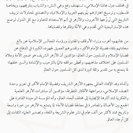
في مختلف دول عالمنا الإسلامي، تستهدف رفع وعي النشء والشباب بتاريخهم، وبخاصة
فلسطين، وترسيخ اعتزازهم بهُويتهم العربية والإسلامية، والتصدي لمحاولات تزييف
التاريخ التي يُروِّجها الآخرون، والأزهر في أتم الاستعداد للتعاون مع كل الدول لوضع
هذه الإستراتيجية التي تخدم وعي الأمَّة وفكرها وقضاياها.
من جانبهم، أعرب وزراء الأوقاف والمفتون ورؤساء المجالس الإسلامية عن بالغ
سعادتهم بلقاء فضيلة الإمام الأكبر، وتقديرهم العميق لجهوده الكبيرة في الدفاع عن
قضايا الإسلام والمسلمين حول العالم، مؤكدين أن الأزهر الشريف هو ضمير الأمة وملاذ
المسلمين على اختلاف مذاهبهم، وتحظى مواقفه دائمًا بالترحيب والإشادة والسير خلفها؛
لما يتمتع به من تقدير وثقة كبيرة لدى كل المسلمين حول العالم.
وأشاد وفد الإفتاء العالمي بجهود الأزهر الشريف وفضيلة الإمام الأكبر في تعزيز وحدة
الصف الإسلامي، ومواجهة الأفكار المتطرفة، مؤكدين أن مبادرات الأزهر العلمية
والفكرية تمتد آثارها الإيجابية إلى مختلف أنحاء العالم، وأنه المؤسسة الوحيدة القادرة على
الجمع بين الأصالة والمعاصرة في معالجة قضايا الأمة؛ لما يتمتع به الأزهر من خبرة واسعة
وتاريخ ممتد لأكثر من ألف عام في نشر علوم الشريعة واللغة، وتصدير العلماء الثقات إلى
كل أرجاء العالم.