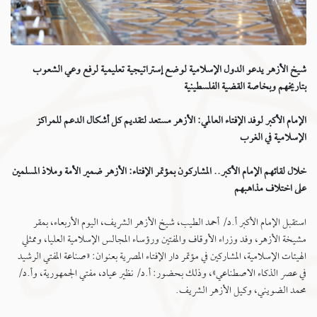
شيخ الأزهر يدعو الدول الإسلامية لوضع إستراتيجية تعليمية لرفع وعي الشعوب
بتاريخهم وبخاصة القضية الفلسطينية
الإمام الأكبر لوفد الإفتاء العالمي: الأزهر مستعد لتقديم كل أشكال الدعم للمراكز
الإسلامية في الغرب
خلال لقائهم الإمام الأكبر.. المشاركون بمؤتمر الإفتاء: الأزهر ضمير الأمة وملاذ المسلمين
على اختلاف مذاهبهم
استقبل الإمام الأكبر أ.د/ أحمد الطيب، شيخ الأزهر الشريف، اليوم الأربعاء، بمقر
مشيخة الأزهر، وفد وزراء الأوقاف والمفتين ورؤساء المجالس الإسلامية العليا، وممثلي
الهيئات الإسلامية، المشاركين في مؤتمر دار الإفتاء المصرية بعنوان: «صناعة المفتي الرشيد
في عصر الذكاء الاصطناعي»، وذلك بحضور: أ.د/ نظير عياد، مفتي الجمهورية، وأ.د/
محمد الضويني، وكيل الأزهر الشريف.