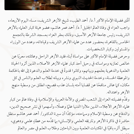
أدَّى فضيلة الإمام الأكبر أ.د/ أحمد الطيب، شيخ الأزهر الشريف، مساء اليوم الأربعاء،
واجب العزاء في وفاة العالم الجليل أ.د/ أحمد عمر هاشم، عضو هيئة كبار العلماء بالأزهر
الشريف، رئيس جامعة الأزهر الأسبق، وذلك بمقر العزاء بمسجد الشرطة بالتجمع
الخامس بالقاهرة، بحضور عدد من علماء الأزهر الشريف وقياداته، وعدد من الوزراء
والمسئولين وكبار الشخصيات.
وحرص فضيلة الإمام الأكبر على مواساة أبناء فقيد الأزهر الراحل وعائلته، معربًا عن
خالص تعازيه ومواساته في رحيل أحد كبار علماء الأزهر الأصلاء، الذين أثروا الحياة
العلمية والدعوية بعلمهم وبيانهم، وكانوا قدوةً في خدمة العلم والدعوة إلى الله بالحكمة
والموعظة الحسنة، وخدمة الحديث النبوي ونشره وبيانه لطلاب العلم والناس في كل
مكان، كما عاش منافحًا عن قضايا أمته بلسان عذب فصيح، انطلق من وسطية منهج
الأزهر واعتداله.
وقدَّم فضيلته العزاء إلى الشعب المصري والأمة العربية والإسلامية في وفاة عالم من كبار
علماء الأزهر الأجلاء، الذين ملأوا الدنيا علمًا وعملًا، وأسهموا في نشر صحيح الدين،
والدفاع عن وسطية الإسلام وسماحته، مؤكدًا أن سيرة الدكتور/ أحمد عمر هاشم ستظل
حاضرة في ذاكرة الأزهر وتاريخه العلمي والإنساني؛ بما قدَّمه من عطاءٍ علمي ودعوي،
سيظل أثره باقيًا في المكتبات العلمية وبين الباحثين وطلاب العلم في مصر والعالم