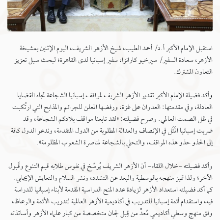
استقبل الإمام الأكبر أ.د/ أحمد الطيب، شيخ الأزهر الشريف، اليوم الإثنين بمشيخة
الأزهر، سعادة السفير/ سيرخيو كارانزا، سفير إسبانيا لدى القاهرة؛ لبحث سبل تعزيز
التعاون المشترك.
وأكد فضيلة الإمام الأكبر تقدير الأزهر الشريف لمواقف إسبانيا الشجاعة تجاه القضايا
العادلة، وفي مقدمتها: العدوان على غزة، ورفضها المعلن للجرائم والمذابح التي ارتُكبت
في ظل الصمت العالمي. وصرح فضيلته: «لقد تابعنا مواقف بلادكم الشجاعة، وقد
ضربت إسبانيا المَثَل في الإنصاف والعدالة المطلوبة من الدول المتقدمة، وندعو الدول كافة
إلى الحذو حذو هذه المواقف، والتحلي بالشجاعة لمناصرة الشعوب المظلومة».
وأكد فضيلته -خلال اللقاء- أن الأزهر الشريف يُرسِّخ في نفوس طلابه قيم التنوع وقَبول
الآخر؛ ولذا تميز منهجه بالوسطية والبعد عن التشدد، ونشر السلام والتعايش الإيجابي.
كما أكد فضيلته استعداد الأزهر لزيادة عدد المنح الدراسية المقدمة لأبناء إسبانيا للدراسة
فيه، واستقدام أئمة إسبانيا للتدريب في أكاديمية الأزهر العالمية لتدريب الأئمة والوعاظ،
وفق منهج وسطي أكاديمي مُعدٍّ من قِبل لجان متخصصة من كبار علماء الأزهر وأساتذته