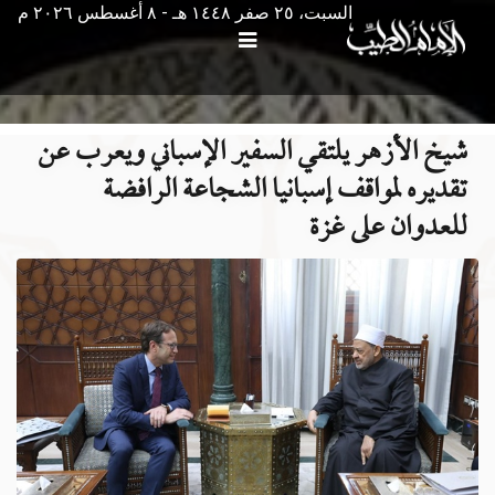
السبت، ٢٥ صفر ١٤٤٨ هـ - ۸ أغسطس ۲۰۲٦ م
شيخ الأزهر يلتقي السفير الإسباني ويعرب عن
تقديره لمواقف إسبانيا الشجاعة الرافضة
للعدوان على غزة