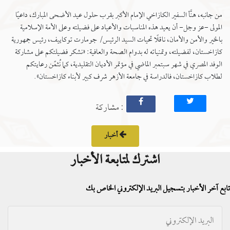
من جانبه، هنَّأ السفير الكازاخي الإمام الأكبر بقرب حلول عيد الأضحى المبارك، داعيًا
المولى -عز وجل- أن يعيد هذه المناسبات والأعياد على فضيلته وعلى الأمة الإسلامية
بالخير والأمن والأمان، ناقلًا تحيات السيد الرئيس/ جومارت توكاييف، رئيس جمهورية
كازاخستان، لفضيلته، وتمنياته له بدوام الصحة والعافية: «نشكر فضيلتكم على مشاركة
الوفد المصري في شهر سبتمبر الماضي في مؤتمر الأديان التقليدية، كما نُثمِّن رعايتكم
لطلاب كازاخستان، فالدراسة في جامعة الأزهر شرف كبير لأبناء كازاخستان».
: مشاركة
أخبار
اشترك لمتابعة الأخبار
تابع آخر الأخبار بتسجيل البريد الإلكتروني الخاص بك