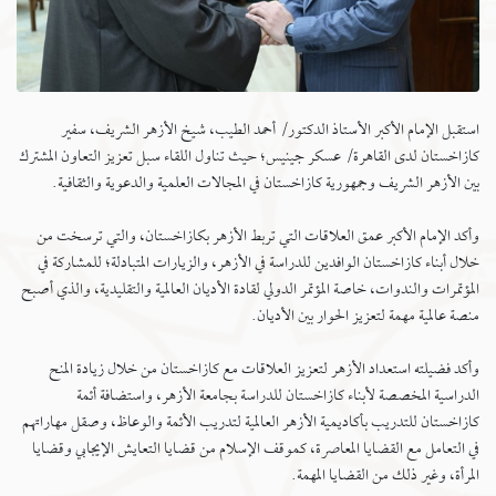
استقبل الإمام الأكبر الأستاذ الدكتور/ أحمد الطيب، شيخ الأزهر الشريف، سفير
كازاخستان لدى القاهرة/ عسكر جينيس؛ حيث تناول اللقاء سبل تعزيز التعاون المشترك
بين الأزهر الشريف وجمهورية كازاخستان في المجالات العلمية والدعوية والثقافية.
وأكد الإمام الأكبر عمق العلاقات التي تربط الأزهر بكازاخستان، والتي ترسخت من
خلال أبناء كازاخستان الوافدين للدراسة في الأزهر، والزيارات المتبادلة؛ للمشاركة في
المؤتمرات والندوات، خاصة المؤتمر الدولي لقادة الأديان العالمية والتقليدية، والذي أصبح
منصة عالمية مهمة لتعزيز الحوار بين الأديان.
وأكد فضيلته استعداد الأزهر لتعزيز العلاقات مع كازاخستان من خلال زيادة المنح
الدراسية المخصصة لأبناء كازاخستان للدراسة بجامعة الأزهر، واستضافة أئمة
كازاخستان للتدريب بأكاديمية الأزهر العالمية لتدريب الأئمة والوعاظ، وصقل مهاراتهم
في التعامل مع القضايا المعاصرة، كموقف الإسلام من قضايا التعايش الإيجابي وقضايا
المرأة، وغير ذلك من القضايا المهمة.