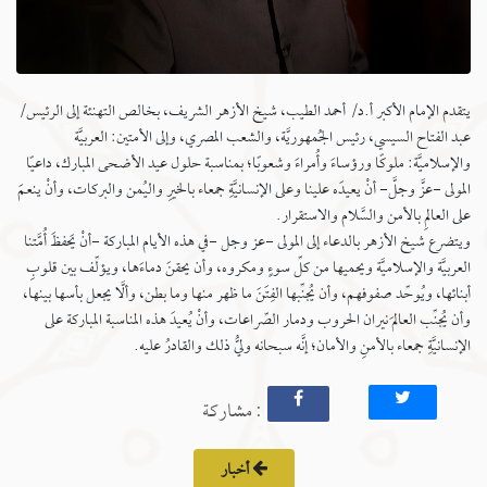
يتقدم الإمام الأكبر أ.د/ أحمد الطيب، شيخ الأزهر الشريف، بخالص التهنئة إلى الرئيس/
عبد الفتاح السيسي، رئيس الجُمهوريَّة، والشعب المصري، وإلى الأمتين: العربيَّة
والإسلاميَّة: ملوكًا ورؤساءَ وأُمراءَ وشعوبًا؛ بمناسبة حلول عيد الأضحى المبارك، داعيًا
المولى -عزَّ وجلَّ- أنْ يعيدَه علينا وعلى الإنسانيَّةِ جمعاء بالخيرِ واليُمن والبركات، وأنْ ينعمَ
على العالمِ بالأمن والسَّلام والاستقرار.
ويتضرع شيخ الأزهر بالدعاء إلى المولى -عز وجل -في هذه الأيام المباركة -أنْ يَحفظَ أُمَّتنا
العربيَّة والإسلاميَّة ويحميها من كلِّ سوءٍ ومكروه، وأن يحقنَ دماءَها، ويؤلِّف بين قلوبِ
أبنائها، ويُوحِّد صفوفهم، وأن يُجنِّبها الفِتَنَ ما ظهر منها وما بطن، وألَّا يجعل بأسها بينها،
وأن يُجنِّب العالمَ نيران الحروب ودمار الصِّراعات، وأنْ يُعيدَ هذه المناسبة المباركة على
الإنسانيَّةِ جمعاء بالأمنِ والأمان؛ إنَّه سبحانه وليُّ ذلك والقادرُ عليه.
: مشاركة
أخبار