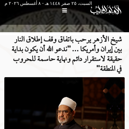
السبت، ٢٥ صفر ١٤٤٨ هـ - ۸ أغسطس ۲۰۲٦ م
شيخ الأزهر يرحب باتفاق وقف إطلاق النار
بين إيران وأمريكا … "ندعو الله أن يكون بداية
حقيقة لاستقرار دائم ونهاية حاسمة للحروب
في المنطقة"