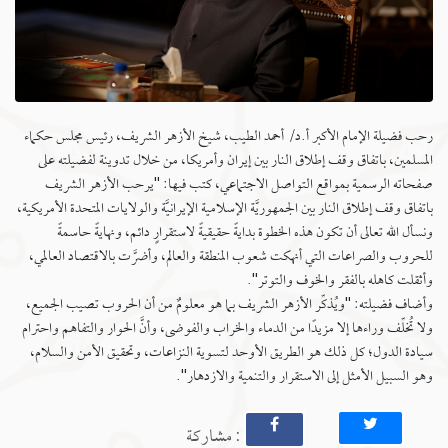
رحب فضيلة الإمام الأكبر أ.د/ أحمد الطيب، شيخ الأزهر الشريف، رئيس مجلس حكماء
المسلمين، باتفاق وقف إطلاق النار بين إيران وأمريكا، من خلال تدوينة لفضيلته على
صفحاته الرسمية بمواقع التواصل الاجتماعي، كتب فيها: "يرحب الأزهر الشريف
باتفاق وقف إطلاق النار بين الجمهوريَّة الإسلامية الإيرانيَّة والولايات المتحدة الأمريكية،
ونسأل الله تعالى أن تكون هذه الخطوة بدايةً حقيقيةً لاستقرارٍ دائم، ونهايةً حاسمةً
للحروب والصراعات التي أنهكت شعوب المنطقة والعالم، وأضرَّت بالاقتصاد العالمي،
وأثقلت كاهله بالفقر والخوف والتوتر".
وأضاف فضيلته: "ويُذكِّر الأزهر الشريف بما هو معلومٌ من أن الحروب تصيب الجميع،
ولا تُخلِّف وراءها إلا مزيدًا من الدماء والخراب والفوضى، وأنَّ الحوار والتفاهم واحترام
سيادة الدول؛ كل ذلك هو الطريق الأوحد لتسوية النزاعات، وتحقيق الأمن والسلام،
وهو السبيل الأمثل إلى الاستقرار والتنمية والازدهار".
: مشاركة