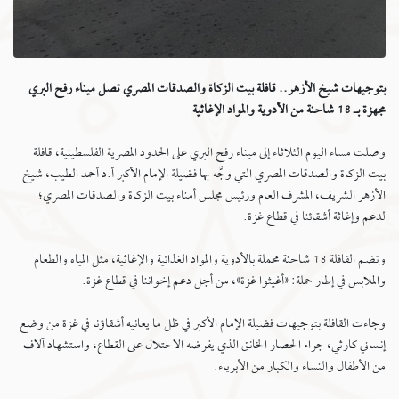
بتوجيهات شيخ الأزهر.. قافلة بيت الزكاة والصدقات المصري تصل ميناء رفح البري
مجهزة بـ 18 شاحنة من الأدوية والمواد الإغاثية
وصلت مساء اليوم الثلاثاء إلى ميناء رفح البري على الحدود المصرية الفلسطينية، قافلة
بيت الزكاة والصدقات المصري التي وجَّه بها فضيلة الإمام الأكبر أ.د أحمد الطيب، شيخ
الأزهر الشريف، المشرف العام ورئيس مجلس أمناء بيت الزكاة والصدقات المصري؛
لدعم وإغاثة أشقائنا في قطاع غزة.
وتضم القافلة 18 شاحنة محملة بالأدوية والمواد الغذائية والإغاثية، مثل المياه والطعام
والملابس في إطار حملة: «أغيثوا غزة»، من أجل دعم إخواننا في قطاع غزة.
وجاءت القافلة بتوجيهات فضيلة الإمام الأكبر في ظل ما يعانيه أشقاؤنا في غزة من وضع
إنساني كارثي، جراء الحصار الخانق الذي يفرضه الاحتلال على القطاع، واستشهاد آلاف
من الأطفال والنساء والكبار من الأبرياء.