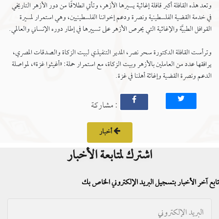
وتعد هذه القافلة أكبر قافلة إغاثية يسيرها الأزهر، وتأتي انطلاقًا من دور الأزهر التاريخي
في خدمة القضية الفلسطينية ونصرة ودعم إخواننا الفلسطينيين، وهي استمرار لمسيرة
القوافل الطبيَّة والإغاثية التي يحرص الأزهر على تسييرها في إطار دوره الإنساني والعالمي.
وترأست القافلة الدكتورة سحر نصر، المدير التنفيذي لبيت الزكاة والصدقات المصري،
يرافقها عدد من العاملين بالأزهر وبيت الزكاة، مع استمرار حملة: «أغيثوا غزة»، لمواصلة
الدعم ونصرة القضية وإغاثة أهلنا في غزة.
: مشاركة
أخبار
اشترك لمتابعة الأخبار
تابع آخر الأخبار بتسجيل البريد الإلكتروني الخاص بك