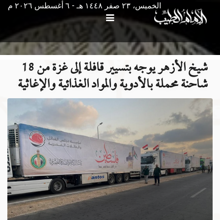
الخميس، ٢٣ صفر ١٤٤٨ هـ - ٦ أغسطس ۲۰۲٦ م
شيخ الأزهر يوجه بتسيير قافلة إلى غزة من 18
شاحنة محملة بالأدوية والمواد الغذائية والإغاثية