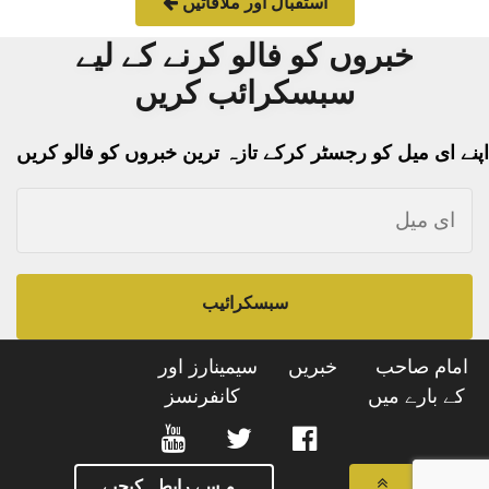
استقبال اور ملاقاتیں
خبروں کو فالو کرنے کے لیے
سبسکرائب کریں
اپنے ای میل کو رجسٹر کرکے تازہ ترین خبروں کو فالو کریں
سبسکرائیب
امام صاحب
خبریں
سیمینارز اور
کے بارے میں
کانفرنسز
ہم سے رابطہ کیجیے