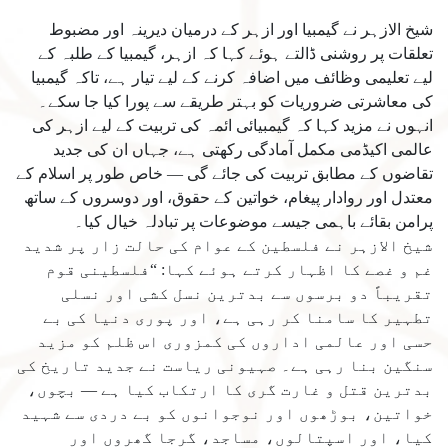
شیخ الازہر نے گیمبیا اور ازہر کے درمیان دیرینہ اور مضبوط
تعلقات پر روشنی ڈالتے ہوئے کہا کہ ازہر، گیمبیا کے طلبہ کے
لیے تعلیمی وظائف میں اضافہ کرنے کے لیے تیار ہے، تاکہ گیمبیا
کی معاشرتی ضروریات کو بہتر طریقے سے پورا کیا جا سکے۔
انہوں نے مزید کہا کہ گیمبیائی ائمہ کی تربیت کے لیے ازہر کی
عالمی اکیڈمی مکمل آمادگی رکھتی ہے، جہاں ان کی جدید
تقاضوں کے مطابق تربیت کی جائے گی — خاص طور پر اسلام کے
معتدل اور روادار پیغام، خواتین کے حقوق، اور دوسروں کے ساتھ
پرامن بقائے باہمی جیسے موضوعات پر تبادلہ خیال کیا۔
شیخ الازہر نے فلسطین کے عوام کی حالت زار پر شدید
غم و غصے کا اظہار کرتے ہوئے کہا: “فلسطینی قوم
تقریباً دو برسوں سے بدترین نسل کشی اور نسلی
تطہیر کا سامنا کر رہی ہے، اور پوری دنیا کی بے
حسی اور عالمی اداروں کی کمزوری اس ظلم کو مزید
سنگین بنا رہی ہے۔ صہیونی ریاست نے جدید تاریخ کی
بدترین قتل و غارت گری کا ارتکاب کیا ہے — بچوں،
خواتین، بوڑھوں اور نوجوانوں کو بے دردی سے شہید
کیا، اور اسپتالوں، مساجد، گرجا گھروں اور