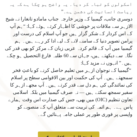
اسکولوں کو تباہ کر دیا۔ یہ واضح ہو چکا ہے کہ یہ
ریاست انسانیت کی دشمن ہے۔”
دوسری جانب، گیمبیا کے وزیر خارجہ جناب مامادو تانغارا نے شیخ
الازہر سے ملاقات پر خوشی کا اظہار کرتے ہوئے کہا: “ہم آپ
کے اس کردار کے شکر گزار ہیں جو آپ اسلام کی درست اور
پرامن تصویر دنیا کے سامنے لانے کے لیے ادا کر رہے ہیں۔ ہم
گیمبیا میں آپ کے قائم کردہ عربی زبان کے مرکز کو بھی قدر کی
نگاہ سے دیکھتے ہیں، جہاں سے 60 طلبہ فارغ التحصیل ہو چکے
ہیں۔” انہوں نے مزید کہا:
“گیمبیا کے نوجوان ازہر میں تعلیم حاصل کرنے کو باعثِ فخر
سمجھتے ہیں۔ آپ کی حکمت اور بین الاقوامی سطح پر اسلام
کی نمائندگی کی ہم دل سے قدر کرتے ہیں۔ آپ مجھے ازہر کا
سفیر سمجھ سکتے ہیں — نہ صرف گیمبیا میں بلکہ اسلامی
تعاون تنظیم (OIC) میں بھی، جس کی صدارت اس وقت ہمارے
پاس ہے۔ ہم ائمہ کی تربیت سے متعلق آپ کے منصوبے کو
واپسی پر فوری طور پر عملی جامہ پہنائیں گے۔