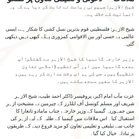
شیخ الازہر: صہیونی ریاست نے ثابت کر دیا ہے کہ وہ
انسانیت کے خلاف ہے۔
شیخ الازہر: فلسطینی قوم بدترین نسل کشی کا شکار ہے، ایسی
عالمی بے حسی اور بین الاقوامی کمزوری پہلے کبھی نہیں دیکھی
گئی۔
وزیر خارجہ گامبیا کا شیخ الازہر سے گفتگو: آپ
مجھے گامبیا میں اور اُس تنظیم (اسلامی تعاون
تنظیم) میں، جس کی ہم اس وقت صدارت کر رہے ہیں،
الازہر کا سفیر سمجھ سکتے ہیں۔
عزت مآب امام اکبر، پروفیسر ڈاکٹر احمد طیب، شیخ الازہر
شریف اور مسلم کونسل آف ایلڈرز کے چیرمین نے مشیختِ ازہر
میں جمہوریہ گیمبیا کے وزیر خارجہ، جناب مامادو تانغارا کا
استقبال کیا۔ اس ملاقات میں گیمبیا کے طلبہ کے لیے ازہر کی
جانب سے تبلیغی و تعلیمی تعاون کو مزید فروغ دینے کے طریقوں
پر تبادلہ خیال کیا گیا۔