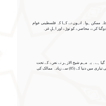
خلہ ممکن ہوا۔ انہوں نے کہا کہ فلسطینی عوام
وگنا کرے، محاصرے کو توڑے اور اہلِ غزہ
 گیا ہے۔ یہ مہم شیخ الازہر نے نعرے کے تحت
شروع کی تھی: "جاہدوا بأموالكم.. وانصروا فلسطين" (اپنے مال سے جہاد کرو اور فلسطین کی مدد کرو)۔ اس قافلے کی تیاری میں دنیا کے (85) سے زیادہ ممالک کی