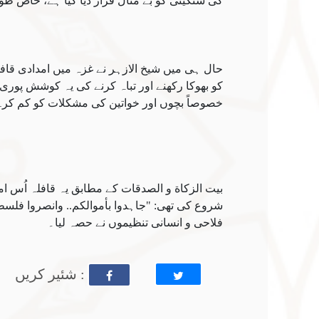
کی سنگینی کو بے مثال قرار دیا گیا ہے، خاص ط
حال ہی میں شیخ الازہر نے غزہ میں امدادی قاف
کو بھوکا رکھنے اور تباہ کرنے کی یہ کوشش پوری 
خصوصاً بچوں اور خواتین کی مشکلات کو کم کر
بیت الزکاة و الصدقات کے مطابق یہ قافلہ اُس ام
فلاحی و انسانی تنظیموں نے حصہ لیا۔
: شئیر کریں