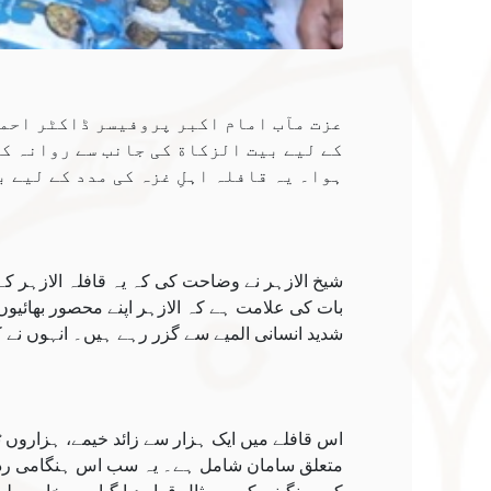
عزت مآب امام اکبر پروفیسر ڈاکٹر احمد 
کے لیے بیت الزکاة کی جانب سے روانہ ک
ہوا۔ یہ قافلہ اہلِ غزہ کی مدد کے لیے 
شیخ الازہر نے وضاحت کی کہ یہ قافلہ الازہر کے
بات کی علامت ہے کہ الازہر اپنے محصور بھائیوں
شدید انسانی المیے سے گزر رہے ہیں۔ انہوں نے 
اس قافلے میں ایک ہزار سے زائد خیمے، ہزاروں 
متعلق سامان شامل ہے۔ یہ سب اس ہنگامی ردعم