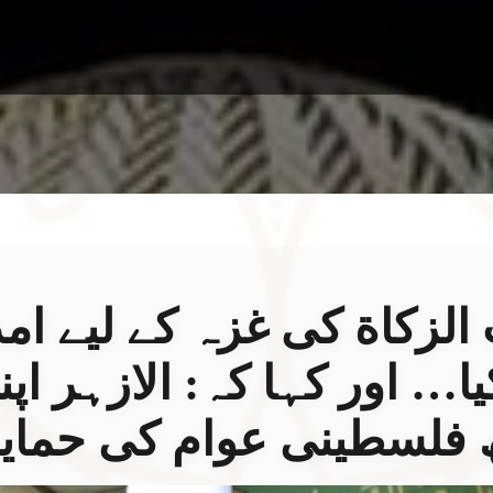
 الزکاة کی غزہ کے لیے ام
یا… اور کہا کہ: الازہر اپن
 فلسطینی عوام کی حمای