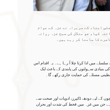
لسِ امناء کے سربراہ نے غزہ کے عوام
ئنہ کیا، جو منگل کی صبح غزہ روانہ
اصرے کا سامنا کر رہے ہیں۔
لسلے میں ادا کرتا چلا آ رہا ہے۔ یہ اقدام اس
کی بنیادی سہولتوں کی پابندی کے باعث ایک
لسطینی مسئلے کی حمایت جاری رکھے گا۔
وں کے لیے دودھ، ڈائپرز، ادویات اور صحت سے
 ہے جن میں غزہ میں قحط کی شدت اور بحران