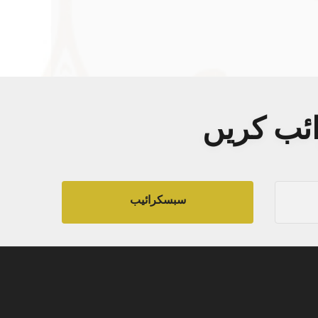
ائب کریں
سبسکرائیب