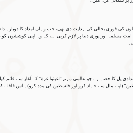
ور پر شمالی غزہ میں۔
لوں کی فوری بحالی کی ہدایت دی تھی، جب وہاں امداد کا دوبارہ دا
امتِ مسلمہ اور پوری دنیا پر لازم کرتی ہے کہ وہ اپنی کوششوں کو د
ے۔
دادی پل کا حصہ ہے جو عالمی مہم "اغیثوا غزة" کے آغاز سے قائم کیا