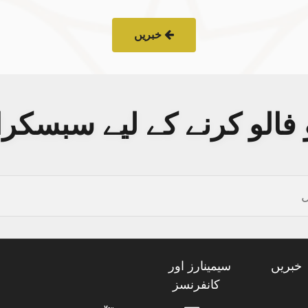
خبریں
فالو کرنے کے لیے سبسکر
خبریں
سیمینارز اور
کانفرنسز