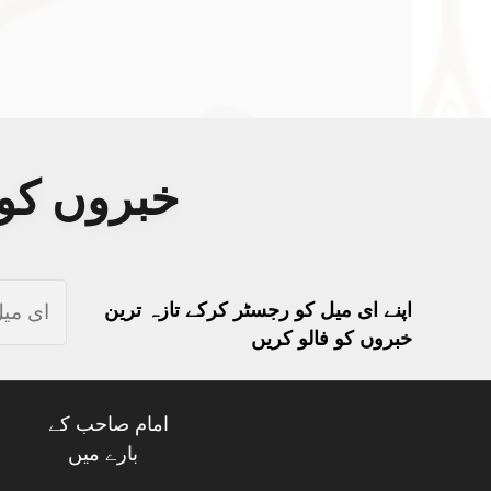
خبروں کو 
اپنے ای میل کو رجسٹر کرکے تازہ ترین
خبروں کو فالو کریں
امام صاحب کے
بارے میں