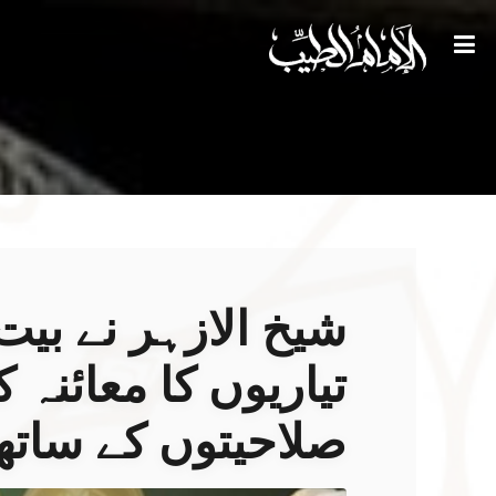
شیخ الازہر نے بیت
تیاریوں کا معائنہ ک
صلاحیتوں کے ساتھ