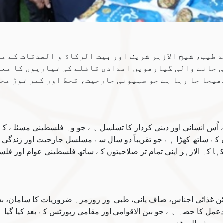
طیب، شیخ الازہر شریف اور بیت الزکاة و الصدقات کے مج
ی جانے والی گیارھویں امدادی قافلے کی تیاریوں کا معا
بھیجا جا رہا ہے جو صہیونی جارحیت، قحط اور کمر توڑ مح
 اُس انسانی اور دینی کردار کا تسلسل ہے جو وہ فلسطینی مسئلے کے س
 کے ساتھ کھڑا ہے جو تقریباً دو سال سے مسلسل جارحیت اور زندگی 
کہا کہ الازہر اپنی تمام تر صلاحیتوں کے ساتھ فلسطینی عوام اور ف
ٹن غذائی اجناس، صاف پانی، طبی اور روزمرہ ضروریات کا سامان، بچ
ل کا حصہ ہے جو بین الاقوامی اور مقامی رپورٹس کے بعد کیا گیا