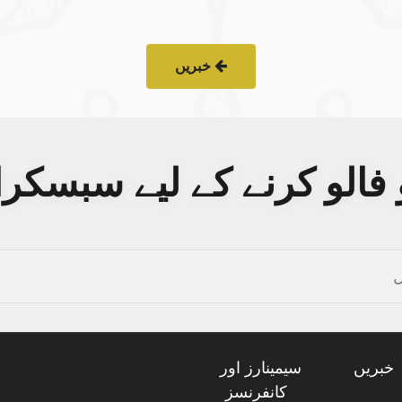
خبریں
فالو کرنے کے لیے سبسکر
خبریں
سیمینارز اور
کانفرنسز