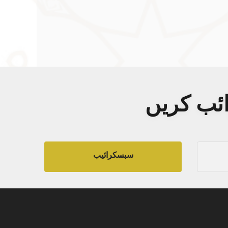
ائب کریں
سبسکرائیب