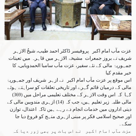
عزت مآب امام اکبر پروفیسر ڈاکٹر احمد طیب، شیخُ الازہر
شریف نے بروز جمعرات مشیخۃ الازہر میں قاہرہ میں تعینات
جمہوریۂ مالی کے نئے سفیر، عزت مآب سامبا الحمدوبابی، کا
خیر مقدم کیا
اس موقع پر عزت مآب امام اکبر نے ازہر شریف اور جمہوریۂ
مالی کے درمیان قائم گہرے اور تاریخی تعلقات کو سراہتے ہوئے
کہا کہ اس وقت الازہر کے مختلف تعلیمی مراحل میں (369)
مالی طلبہ زیر تعلیم ہیں، جب کہ (14) ازہری مندوبین مالی کے
دینی اداروں میں خدمات انجام دے رہے ہیں تاکہ اعتدال، توازن
اور صحیح اسلامی فکر پر مبنی ازہری منہج کو فروغ دیا جا
سکے۔
عزت مآب امام اکبر نے اس بات پر بھی زور دیا کہ