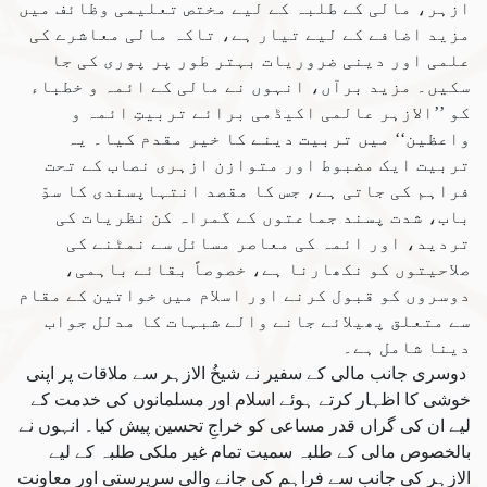
ازہر، مالی کے طلبہ کے لیے مختص تعلیمی وظائف میں
مزید اضافے کے لیے تیار ہے، تاکہ مالی معاشرے کی
علمی اور دینی ضروریات بہتر طور پر پوری کی جا
سکیں۔ مزید برآں، انہوں نے مالی کے ائمہ و خطباء
کو ’’الازہر عالمی اکیڈمی برائے تربیتِ ائمہ و
واعظین‘‘ میں تربیت دینے کا خیر مقدم کیا۔ یہ
تربیت ایک مضبوط اور متوازن ازہری نصاب کے تحت
فراہم کی جاتی ہے، جس کا مقصد انتہاپسندی کا سدِّ
باب، شدت پسند جماعتوں کے گمراہ کن نظریات کی
تردید، اور ائمہ کی معاصر مسائل سے نمٹنے کی
صلاحیتوں کو نکھارنا ہے، خصوصاً بقائے باہمی،
دوسروں کو قبول کرنے اور اسلام میں خواتین کے مقام
سے متعلق پھیلائے جانے والے شبہات کا مدلل جواب
دینا شامل ہے۔
دوسری جانب مالی کے سفیر نے شیخُ الازہر سے ملاقات پر اپنی
خوشی کا اظہار کرتے ہوئے اسلام اور مسلمانوں کی خدمت کے
لیے ان کی گراں قدر مساعی کو خراجِ تحسین پیش کیا۔ انہوں نے
بالخصوص مالی کے طلبہ سمیت تمام غیر ملکی طلبہ کے لیے
الازہر کی جانب سے فراہم کی جانے والی سرپرستی اور معاونت