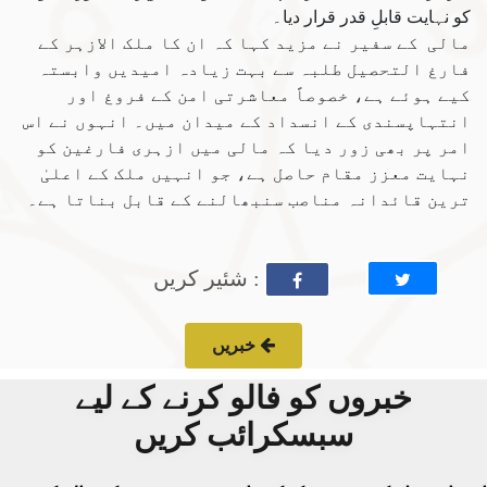
کو نہایت قابلِ قدر قرار دیا۔
مالی کے سفیر نے مزید کہا کہ ان کا ملک الازہر کے
فارغ التحصیل طلبہ سے بہت زیادہ امیدیں وابستہ
کیے ہوئے ہے، خصوصاً معاشرتی امن کے فروغ اور
انتہاپسندی کے انسداد کے میدان میں۔ انہوں نے اس
امر پر بھی زور دیا کہ مالی میں ازہری فارغین کو
نہایت معزز مقام حاصل ہے، جو انہیں ملک کے اعلیٰ
ترین قائدانہ مناصب سنبھالنے کے قابل بناتا ہے۔
: شئیر کریں
خبریں
خبروں کو فالو کرنے کے لیے
سبسکرائب کریں