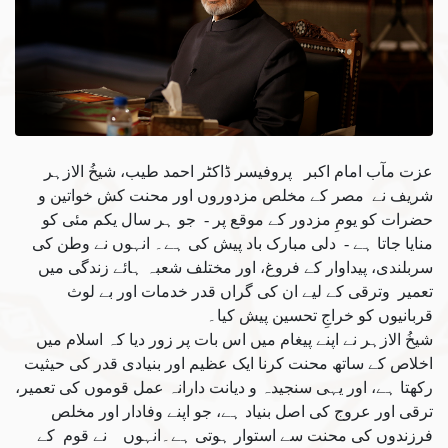
عزت مآب امام اکبر پروفیسر ڈاکٹر احمد طیب، شیخُ الازہر
شریف نے مصر کے مخلص مزدوروں اور محنت کش خواتین و
حضرات کو یومِ مزدور کے موقع پر - جو ہر سال یکم مئی کو
منایا جاتا ہے - دلی مبارک باد پیش کی ہے۔ انہوں نے وطن کی
سربلندی، پیداوار کے فروغ، اور مختلف شعبہ ہائے زندگی میں
تعمیر وترقی کے لیے ان کی گراں قدر خدمات اور بے لوث
قربانیوں کو خراجِ تحسین پیش کیا۔
شیخُ الازہر نے اپنے پیغام میں اس بات پر زور دیا کہ اسلام میں
اخلاص کے ساتھ محنت کرنا ایک عظیم اور بنیادی قدر کی حیثیت
رکھتا ہے، اور یہی سنجیدہ و دیانت دارانہ عمل قوموں کی تعمیر،
ترقی اور عروج کی اصل بنیاد ہے، جو اپنے وفادار اور مخلص
فرزندوں کی محنت سے استوار ہوتی ہے۔انہوں نے قوم کے