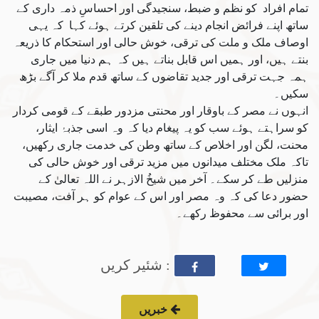
تمام افراد کو نظم و ضبط، سنجیدگی اور احساسِ ذمہ داری کے
ساتھ اپنے فرائض انجام دینے کی تلقین کرتے ہوئے کہا کہ یہی
اوصاف ملک و ملت کی ترقی، خوش حالی اور استحکام کا ذریعہ
بنتے ہیں، اور ہمیں اس قابل بناتے ہیں کہ ہم دنیا میں جاری
ہمہ جہت ترقی اور جدید تقاضوں کے ساتھ قدم ملا کر آگے بڑھ
سکیں۔
انہوں نے مصر کے باوقار اور محنتی مزدور طبقے کے قومی کردار
کو سراہتے ہوئے سب کو یہ پیغام دیا کہ وہ اسی جذبۂ ایثار،
محنت، لگن اور اخلاص کے ساتھ وطن کی خدمت جاری رکھیں،
تاکہ ملک مختلف میدانوں میں مزید ترقی اور خوش حالی کی
منزلیں طے کر سکے۔ آخر میں شیخُ الازہر نے اللہ تعالیٰ کے
حضور دعا کی کہ وہ مصر اور اس کے عوام کو ہر آفت، مصیبت
اور برائی سے محفوظ رکھے۔
: شئیر کریں
خبریں