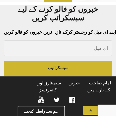
خبروں کو فالو کرنے کے لیے
سبسکرائب کریں
اپنے ای میل کو رجسٹر کرکے تازہ ترین خبروں کو فالو کریں
سبسکرائیب
امام صاحب
خبریں
سیمینارز اور
کے بارے میں
کانفرنسز
ہم سے رابطہ کیجیے