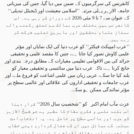
کانفرنس کی سرگرمیوں کے ضمن میں دیا گیا، جس کی میزبانی
جامعۃ الازہر پہلی مرتبہ ’’اسلامی معیشت اور ڈیجیٹل تبدیلی‘‘
کے عنوان سے 7 تا 9 مئی 2026 کے دوران کر رہی ہے۔ اس
کانفرنس میں مختلف عرب ممالک سے تعلق رکھنے والے
ممتاز علما، محققین اور ماہرینِ تعلیم شرکت کر
رہے ہیں۔
’’عرب امپیکٹ فیکٹر‘‘ کو عرب دنیا کی ایک نمایاں اور مؤثر
علمی کاوش تصور کیا جاتا ہے، جس کا مقصد علمی و تحقیقی
جرائد کی بین الاقوامی تعلیمی معیارات کے مطابق درجہ بندی اور
جانچ کرنا ہے، تاکہ عرب دنیا میں سائنسی و تحقیقی معیار کو
بلند کیا جا سکے، عربی زبان میں علمی اشاعت کو فروغ ملے، اور
عرب جامعات و تحقیقی اداروں کی علاقائی اور عالمی سطح پر
مؤثر نمائندگی ممکن ہو سکے۔
عزت مآب امام اکبر کو ’’شخصیتِ سال 2026‘‘ قرار دینا
اس بلند علمی و فکری مقام کا مظہر ہے جو شیخُ الازہر
کو عرب اور عالمی سطح پر حاصل ہے۔ یہ انتخاب امتِ
مسلمہ کے مسائل میں ان کے فعال کردار، دینی خطاب
کی تجدید، اور مختلف اقوام و تہذیبوں کے درمیان