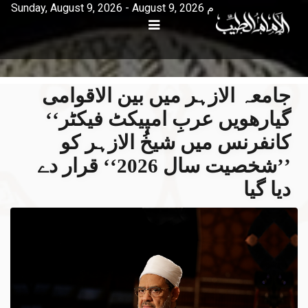
Sunday, August 9, 2026 - August 9, 2026 م
جامعہ الازہر میں بین الاقوامی
گیارھویں عربِ امپیکٹ فیکٹر‘‘
کانفرنس میں شیخُ الازہر کو
’’شخصیت سال 2026‘‘ قرار دے
دیا گیا