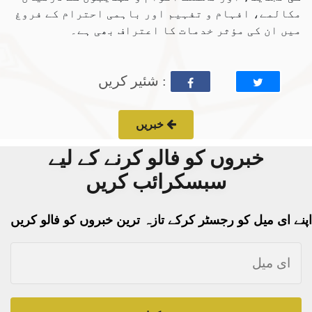
مکالمے، افہام و تفہیم اور باہمی احترام کے فروغ
میں ان کی مؤثر خدمات کا اعتراف بھی ہے۔
: شئیر کریں
خبریں
خبروں کو فالو کرنے کے لیے
سبسکرائب کریں
اپنے ای میل کو رجسٹر کرکے تازہ ترین خبروں کو فالو کریں