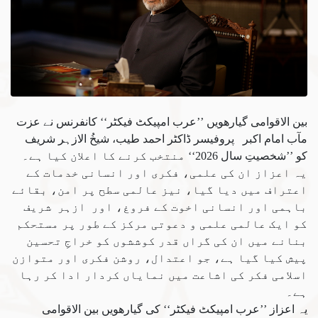
بین الاقوامی گیارھویں ’’عرب امپیکٹ فیکٹر‘‘ کانفرنس نے عزت
مآب امام اکبر پروفیسر ڈاکٹر احمد طیب، شیخُ الازہر شریف
کو ’’شخصیتِ سال 2026‘‘ منتخب کرنے کا اعلان کیا ہے۔
یہ اعزاز ان کی علمی، فکری اور انسانی خدمات کے
اعتراف میں دیا گیا، نیز عالمی سطح پر امن، بقائے
باہمی اور انسانی اخوت کے فروغ، اور ازہر شریف
کو ایک عالمی علمی و دعوتی مرکز کے طور پر مستحکم
بنانے میں ان کی گراں قدر کوششوں کو خراجِ تحسین
پیش کیا گیا ہے، جو اعتدال، روشن فکری اور متوازن
اسلامی فکر کی اشاعت میں نمایاں کردار ادا کر رہا
ہے۔
یہ اعزاز ’’عرب امپیکٹ فیکٹر‘‘ کی گیارھویں بین الاقوامی