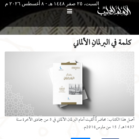
السبت، ٢٥ صفر ١٤٤٨ هـ - ۸ أغسطس ۲۰۲٦ م
كلمة في البرلمانِ الألماني
أصل هذا الكتاب: محاضرةٌ أُلقيت أمام البرلمان الألماني في 5 من جمادى الآخرة سنة
1437هـ / 15 من مارس2016م.