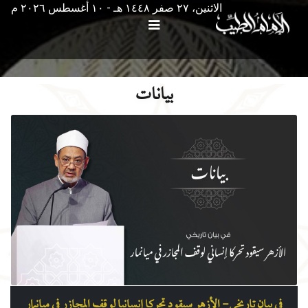
الاثنين، ٢٧ صفر ١٤٤٨ هـ - ۱۰ أغسطس ۲۰۲٦ م
بيانات