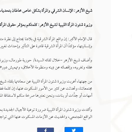
شيخ الأزهر: الإنسان الشرقي والمرأة بشكل خاص محاطان بتحديات 
وزيرة شئون المرأة الليبية لشيخ الأزهر: كلمتكم بمؤتمر حقوق المر
قال الإمام الأكبر: إن واقع المرأة الشرقية في بلادنا يحتاج إلى ن
وإنسانيتها، مؤكدًا أن المرأة الشرقية قادرة على التأثير وإحداث تغيير
وأضاف شيخ الأزهر -خلال لقائه السيدة/ حورية طورمال، وزيرة الد
عقله وتغريبه، وإقصائه عن دِينه ومنظومة الأخلاق، وتهميش دورهم
من جهتها، أعربت وزيرة شئون المرأة الليبية عن سعادتها بلقاء شيخ
مجتمعاتنا، وتحدثت عن كثير من الأمور المسكوت عنها، إن كلمة 
أمهات أو جدَّات أو بنات، ونحن نعتبرها صرخة منكم لاستفاقة المجتم
وأكدت وزيرة شئون المرأة الليبية ضرورة توعية الأجيال الجديدة بح
الواقع المجتمعي، والحديث عن الأزمات المسكوت عنها التي تواجه 