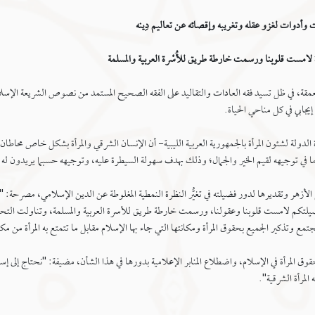
وأدوات لغزو عقله وتغريبه وإقصائه عن تعاليم دِينه
أة لامست قلوبنا ورسمت خارطة طريق للأُسْرة العربية والمسلمة
ظرة متعمقة، في ظل تسيد فقه العادات والتقاليد على الفقه الصحيح المستمد من نصوص الشريعة الإ
 إيجابي في كل مناحي الحياة.
ولة لشئون المرأة بالجمهورية العربية الليبية- أن الإنسان الشرقي والمرأة بشكل خاص محاطان
ا في توجيهه لقيم الخير والجمال؛ وذلك بهدف سهولة السيطرة عليه، وتوجيهه حسبما يريدون له
 الأزهر وتقديرها لدور فضيلته في تغيُّر النظرة النمطية المغلوطة عن الدين الإسلامي، مصرحة:
فضيلتكم لامست قلوبنا وعقولنا، ورسمت خارطة طريق للأسرة العربية والمسلمة، وتناولت الت
ع وتذكير الجميع بحقوق المرأة ومكانتها التي جاء بها الإسلام مقابل ما تتمتع به المرأة من مكا
قوق المرأة في الإسلام، واضطلاع المنابر الإعلامية بدورها في هذا الشأن، مضيفة: "نحتاج إلى 
المرأة الشرقية".