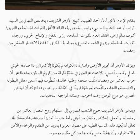
يتقدم الإمام الأكبر أ.د/ أحمد الطيب، شيخ الأزهر الشريف، بخالص التهاني إلى السيد
الرئيس/ عبد الفتاح السيسي، رئيس الجمهورية، القائد الأعلى للقوات المسلحة، والفريق/
أشرف سالم زاهر، القائد العام للقوات المسلحة، وزير الدفاع والإنتاج الحربي، ورجال
القوات المسلحة، وجموع الشعب المصري؛ بمناسبة الذكرى الـ(٥٤) لانتصار العاشر من
رمضان.
ويؤكد الأزهر أن تحرير الأرض واسترداد الكرامة لم يكونا إلا ثمرة إرادة صادقة لجيشٍ
باسلٍ وشعبٍ أصيلٍ، تلاحمت عزائمهما في لحظةٍ فارقة من تاريخ الوطن، مشددًا على أن
حرب العاشر من رمضان مثَّلت ملحمة وطنية خالدة، سُطِّرت فيها أسمى معاني البطولة
والتضحية والفداء، وقدَّمت نموذجًا فريدًا في التكاتف والصمود؛ لتؤكد أن الجيش
المصري هو درع الوطن وقت الحرب، وسنده لمواجهة التحديات.
ويدعو الأزهر الشريف جموع الشعب المصري إلى استلهام روح انتصار العاشر من
رمضان، والعمل بإخلاص وتفانٍ من أجل رفعة مصرنا العزيزة وازدهارها، سائلًا الله
تعالى أن يُعيد هذه المناسبة الطيبة على مصرنا العزيزة بمزيد من التقدم والرخاء والأمن
والاستقرار، وأن يحفظ مصر وشعبها من كل مكروه وسوء.