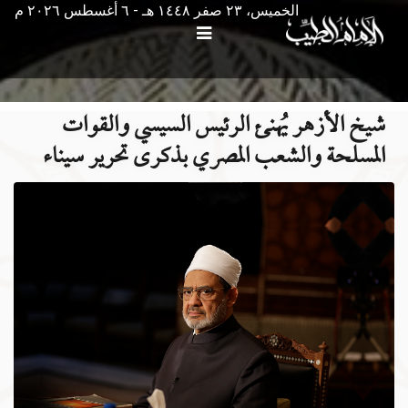
الخميس، ٢٣ صفر ١٤٤٨ هـ - ٦ أغسطس ۲۰۲٦ م
شيخ الأزهر يُهنئ الرئيس السيسي والقوات
المسلحة والشعب المصري بذكرى تحرير سيناء