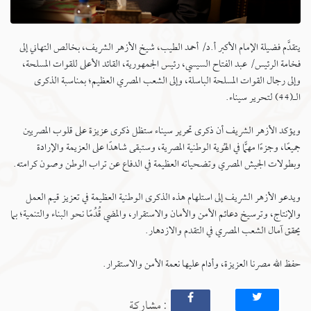
يتقدَّم فضيلة الإمام الأكبر أ.د/ أحمد الطيب، شيخ الأزهر الشريف، بخالص التهاني إلى
فخامة الرئيس/ عبد الفتاح السيسي، رئيس الجمهورية، القائد الأعلى للقوات المسلحة،
وإلى رجال القوات المسلحة الباسلة، وإلى الشعب المصري العظيم؛ بمناسبة الذكرى
الـ(44) لتحرير سيناء.
ويؤكد الأزهر الشريف أن ذكرى تحرير سيناء ستظل ذكرى عزيزة على قلوب المصريين
جميعًا، وجزءًا مهمًّا في الهُوية الوطنية المصرية، وستبقى شاهدًا على العزيمة والإرادة
وبطولات الجيش المصري وتضحياته العظيمة في الدفاع عن تراب الوطن وصون كرامته.
ويدعو الأزهر الشريف إلى استلهام هذه الذكرى الوطنية العظيمة في تعزيز قيم العمل
والإنتاج، وترسيخ دعائم الأمن والأمان والاستقرار، والمضي قُدُمًا نحو البناء والتنمية؛ بما
يحقق آمال الشعب المصري في التقدم والازدهار.
حفظ الله مصرنا العزيزة، وأدام عليها نعمة الأمن والاستقرار.
: مشاركة