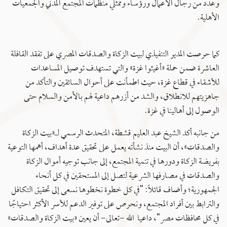
وعدد من رجال الأعمال ورؤساء وممثلي منظمات المجتمع المدني والجمعيات
الأهلية.
كما حرصت المدير التنفيذي لبيت الزكاة والصدقات المصري على تفقد القافلة
العاشرة ضمن حملة «أغيثوا غزة» والتي تستهدف توصيل المساعدات
للأشقاء في قطاع غزة، حيث اطمأنت على أحوال السائقين والتأكد من
جاهزيتهم للانطلاق، والشد من أزرهم داعية لهم بالأمن والسلام حتى
الوصول إلى أهالينا في غزة.
من جانبه أكد الشيخ عبد العليم قشطة، المتحدث الرسمي لـ«بيت الزكاة
والصدقات»، أن البيت منذ نشأته يعمل على تحقيق عدة أهداف، أهمها التوعية
بفريضة الزكاة ودورها في تنمية المجتمع، إلى جانب توجيه أموال الزكاة
والصدقات في مصارفها الشرعية لتصل إلى المستحقين في كل أنحاء
الجمهورية؛ وأضاف قائلاً: "في كل خطوة نخطوها نسعى إلى تحقيق التكافل
والترابط بين أفراد المجتمع، ونحرص على توفير الدعم للأسر الأكثر احتياجًا
في كل محافظات مصر"، داعيا الله -تعالى- أن يعين «بيت الزكاة والصدقات»