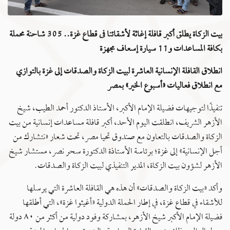
بيت الزكاة يطلق أكبر قافلة إغاثة لأشقائنا فى قطاع غزة.. 305 شاحنة محملة
بكافة المساعدات و11 سيارة إسعاف مجهزة
انطلاق القافلة الإنسانية العاشرة لبيت الزكاة والصدقات إلى غزة بالتوازي
مع انطلاق فعاليات «أسبوع الخير» بمصر
تنفيذًا لتوجيهات فضيلة الإمام الأكبر، الأستاذ الدكتور أحمد الطيب، شيخ
الأزهر الشريف، انطلقت اليوم الأحد، أكبر قافلة مساعدات إنسانية من بيت
الزكاة والصدقات بالتعاون مع صندوق تحيا مصر، تحت شعار «نتشارك من
أجل الإنسانية» إلى غزة؛ برئاسة الأستاذة الدكتورة سحر نصر، مستشار شيخ
الأزهر لشؤون بيت الزكاة، المدير التنفيذي لبيت الزكاة والصدقات.
وأكد «بيت الزكاة والصدقات» أن هذه هي القافلة العاشرة التي يرسلها
للأشقاء في قطاع غزة، في إطار الحملة الدولية «أغيثوا غزة»، التي أطلقها
فضيلة الإمام الأكبر شيخ الأزهر، بمشاركة وفود دولية من أكثر من ٨٠ دولة