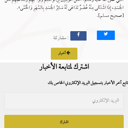
الْجَسَدِ، إِذَا اشْتَكَى مِنْهُ عُضْوٌ تَدَاعَى لَهُ سَائِرُ الْجَسَدِ بِالسَّهَرِ وَالْحُمَّى».
[صحيح مسلم].
: مشاركة
أخبار
اشترك لمتابعة الأخبار
تابع آخر الأخبار بتسجيل البريد الإلكتروني الخاص بك
اشترك