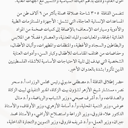
حول العالم، وذلك بدعم القيادة السياسية والتنسيق مع الجهات المعنية.
تتضمن القافلة ٣٠٥ شاحنة عملاقة محملة بأكثر من ٦ آلاف طن من
المساعدات الإنسانية العاجلة، التي تشمل: الأجهزة والمستلزمات الطبية
والأدوية وسيارات الإسعاف؛ بالإضافة إلى كميات ضخمة من المواد
الغذائية الجافة، والمعلبات، والمياه المعدنية، والعصائر؛ فضلًا عن الملابس
والبطاطين والسجاد والأغطية، والمنظفات والمطهرات، وألبان الأطفال،
وحفاضات من مختلف المقاسات للأطفال وكبار السن، وأدوات العناية
الشخصية التي تهدف إلى تلبية الاحتياجات الأساسية للأشقاء الفلسطينيين
الذين تأثروا بشدة بالعدوان الأخير.
حضر إطلاق القافلة أ.د مصطفى مدبولي رئيس مجلس الوزراء، أ.د سحر
نصر، مستشار شيخ الأزهر لشؤون بيت الزكاة، المدير التنفيذي لبيت الزكاة
والصدقات، وأ.د أشرف صبحي، وزير الشباب والرياضة، وأ.د منال
عوض، وزير التنمية المحلية، وأ.د أسامة الأزهري، وزير الأوقاف، والأستاذ
الدكتور علاء فاروق، وزير الزراعة واستصلاح الأراضي، والأستاذ محمد
جبران، وزير العمل، وأ.د شريف فاروق، وزير التموين والتجارة الداخلية،