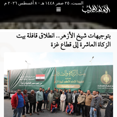
السبت، ٢٥ صفر ١٤٤٨ هـ - ۸ أغسطس ۲۰۲٦ م
بتوجيهات شيخ الأزهر.. انطلاق قافلة بيت
الزكاة العاشرة إلى قطاع غزة