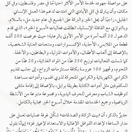
على مواصلة جهوده لخدمة الأسر الأكثر احتياجًا في مصر وفلسطين، وفي كل
مكان، وأن يبارك في كل الأيادي التي امتدت لدعم هذا العمل الإنساني
الجليل، راجيًا أن يحل الخير والبركة على الجميع في عام جديد مليء بالسلام.
وبالتوازي مع القافلة الإنسانية، انطلقت فعاليات «أسبوع الخير»، الذي قدم
الدعم لـ 20 ألف أسرة من الأسر الأولى بالرعاية؛ حيث عرضت 200 ألف
قطعة من الملابس، الأحذية، الإكسسوارات، ومنتجات العناية الشخصية،
بالإضافة إلى ألعاب الأطفال، والأدوات المنزلية، والبطاطين، والألحفة.
كما شملت الفعاليات توزيع 250 طنًا من المواد الغذائية، و20 طنًا من
اللحوم، وتجهيز 100 عروسة بكافة مستلزمات الزواج، إلى جانب تقديم
الكراسي الكهربائية والكراسي المتحركة لذوي الهمم، وأدوات مساعدة
للمكفوفين مثل أدوات الكتابة بطريقة برايل، بالإضافة إلى إقامة ملتقى
لتوظيف الشباب ومعرض للحرف اليدوية، ومجموعة متنوعة من الأنشطة
الرياضية، وجميع الخدمات المقدمة خلال أسبوع الخير مجانية بالكامل.
جديرٌ بالذكر، أن «بيت الزكاة والصدقات» شكَّل غرفة عمليات تعمل على
مدار الساعة؛ لإعداد القوافل الإغاثية والاستعداد لإعمار غزة؛ إيمانًا بقول
النبي صلى الله عليه وسلم: «‌مَثَلُ ‌الْمُؤْمِنِينَ ‌فِي ‌تَوَادِّهِمْ وَتَرَاحُمِهِمْ وَتَعَاطُفِهِمْ مَثَلُ