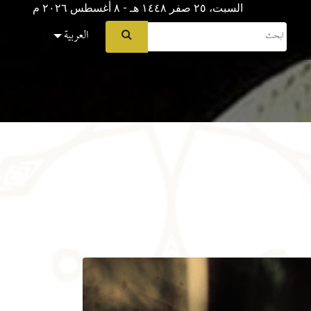
السبت، ٢٥ صفر ١٤٤٨ هـ - ۸ أغسطس ۲۰۲٦ م
العربية