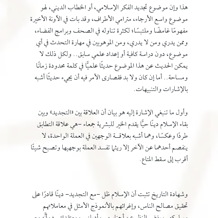
هذا وإن موضوع تجديد الفكر الإسلامي، أو الخطاب الديني، لهو
موضوع واسع الأرجاء، مترامي الأطراف، وقد بات في الآونة الأخيرة
مفهومًا غامضًا وملتبسًا؛ لكثرة تناوله في الصحف وبرامج الفضاء،
وممن يدري ومن لا يدري، ومن الموهوبين في مهارة التحدث في أي
موضوع، دون دراسة كافية أو إعداد علمي سابق.. ولكل ذلك لا
يمكن الحديث عن هذا الموضوع حديثًا علميًّا في كلمة محدودة زمانًا
ومساحة.. أما إن كان ولا بد فقصارى الأمر فيه أن يجيء حديثًا أشبه
بالإشارات والتنبيهات.
وأول ما تنبغي الإشارة إليه هو بيان أن العلاقة بين «التجديد» وبين
بقاء الإسلام دينًا حيًّا يقدم الخير للبشرية جمعاء -هي علاقة التطابق
طردًا وعكسًا، وهما أشبه بعلاقــة الوجهين في العملة الواحدة، لا
ينفصم أحدهما عن الآخر إلا ريثما تفسد العملة بوجهيها وتصبح شيئًا
أقرب إلى سقط المتاع.
وشهادة التاريخ تثبت أن الإسلام ظل -مع التجديد- دينًا قادرًا على
تحقيق مصالح الناس، وإغرائهم بالأنموذج الأمثل في معاملاتهم