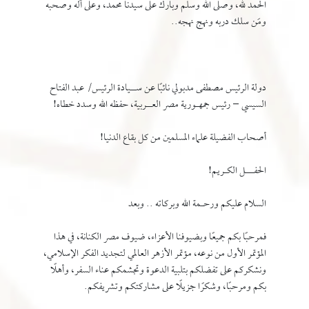
الحمد لله، وصلى الله وسلَّم وبارك على سيدنا محمد، وعلى آله وصحبه
ومَن سلك دربه ونهج نهجه..
دولة الرئيس مصطفى مدبولي نائبًا عن ســيادة الرئيس/ عبد الفتاح
السيسي – رئيس جمهـورية مصر العــربية، حفظه الله وسدد خطاه!
أصحاب الفضيلة علماء المسلمين من كل بقاع الدنيا!
الحفـــل الكـريم!
السلام عليكم ورحـمة الله وبركاته .. وبعد
فمرحبًا بكم جميعًا وبضيوفنا الأعزاء، ضيوف مصر الكنانة، في هذا
المؤتمر الأول من نوعه، مؤتمر الأزهر العالمي لتجديد الفكر الإسلامي،
ونشكركم على تفضلكم بتلبية الدعوة وتجشمكم عناء السفر، وأهلًا
بكم ومرحبًا، وشكرًا جزيلًا على مشاركتكم وتشريفكم.