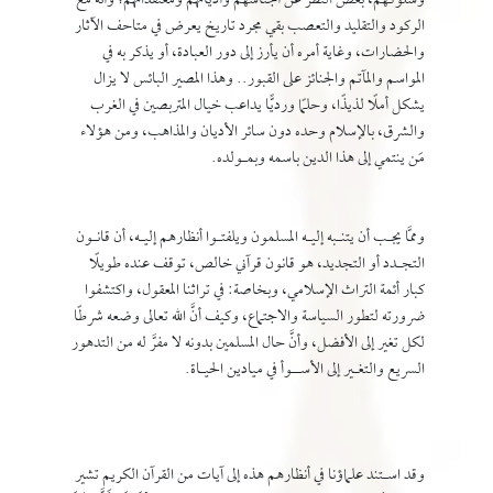
وسلوكهم، بغض النظر عن أجناسهم وأديانهم ومعتقداتهم؛ وأنَّه مع
الركود والتقليد والتعصب بقي مجرد تاريخ يعرض في متاحف الآثار
والحضارات، وغاية أمره أن يأرز إلى دور العبادة، أو يذكر به في
المواسم والمآتم والجنائز على القبور.. وهذا المصير البائس لا يزال
يشكل أملًا لذيذًا، وحلمًا ورديًّا يداعب خيال المتربصين في الغرب
والشرق، بالإسلام وحده دون سائر الأديان والمذاهب، ومن هؤلاء
مَن ينتمي إلى هذا الدين باسمه وبمـولده.
وممَّا يجـب أن يتنـبه إليـه المسلمون ويلفتـوا أنظارهم إليـه، أن قانـون
التجـدد أو التجديد، هو قانون قرآني خالص، توقف عنده طويلًا
كبار أئمة التراث الإسلامي، وبخاصة: في تراثنا المعقول، واكتشفوا
ضرورته لتطور السياسة والاجتماع، وكيف أنَّ الله تعالى وضعه شرطًا
لكل تغير إلى الأفضل، وأنَّ حال المسلمين بدونه لا مفرَّ له من التدهور
السريع والتغـير إلى الأســوأ في ميادين الحيـاة.
وقد اسـتند علماؤنا في أنظارهم هذه إلى آيات من القرآن الكريم تشير