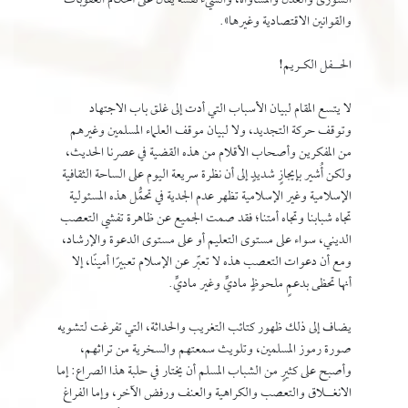
الشورى والعدل والمساواة، والشيء نفسه يقال على أحكام العقوبات
والقوانين الاقتصادية وغيرها».
الحــفل الكـريم!
لا يتسع المقام لبيان الأسباب التي أدت إلى غلق باب الاجتهاد
وتوقف حركة التجديد، ولا لبيان موقف العلماء المسلمين وغيرهم
من المفكرين وأصحاب الأقلام من هذه القضية في عصرنا الحديث،
ولكن أُشير بإيجازٍ شديدٍ إلى أن نظرة سريعة اليوم على الساحة الثقافية
الإسلامية وغير الإسلامية تظهر عدم الجدية في تحمُّل هذه المسئولية
تجاه شبابنا وتجاه أمتنا؛ فقد صمت الجميع عن ظاهرة تفشي التعصب
الديني، سواء على مستوى التعليم أو على مستوى الدعوة والإرشاد،
ومع أن دعوات التعصب هذه لا تعبِّر عن الإسلام تعبيرًا أمينًا، إلا
أنها تحظى بدعمٍ ملحوظٍ ماديٍّ وغير ماديٍّ.
يضاف إلى ذلك ظهور كتائب التغريب والحداثة، التي تفرغت لتشويه
صورة رموز المسلمين، وتلويث سمعتهم والسخرية من تراثهم،
وأصبح على كثيرٍ من الشباب المسلم أن يختار في حلبة هذا الصراع: إما
الانغــلاق والتعصب والكراهية والعنف ورفض الآخر، وإما الفراغ