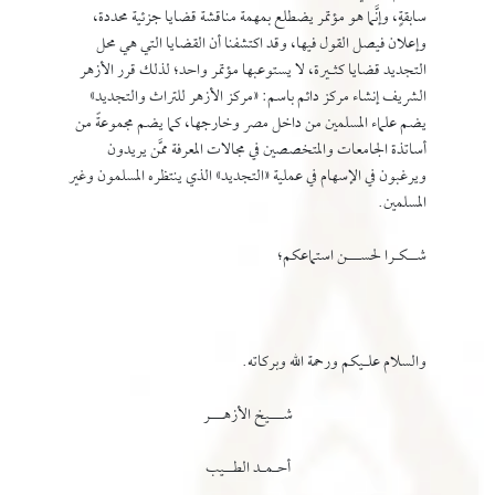
سابقةٍ، وإنَّما هو مؤتمر يضطلع بمهمة مناقشة قضايا جزئية محددة،
وإعلان فيصل القول فيها، وقد اكتشفنا أن القضايا التي هي محل
التجديد قضايا كثـيرة، لا يستوعبها مؤتمر واحد؛ لذلك قرر الأزهر
الشريف إنشاء مركز دائم باسم: «مركز الأزهر للتراث والتجديد»
يضم علماء المسلمين من داخل مصر وخارجها، كما يضم مجموعةً من
أساتذة الجامعات والمتخصصين في مجالات المعرفة ممَّن يريدون
ويرغبون في الإسهام في عملية «التجديد» الذي ينتظره المسلمون وغير
المسلمين.
شــكـرا لحســـن استماعكم؛
والسلام علـيكم ورحمة الله وبركاته.
شـــيخ الأزهـــر
أحـمـد الطــيب