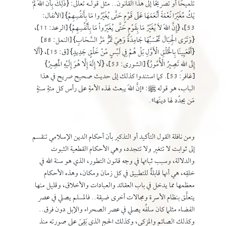
تلميحًا أو تصريحًا إلى هذا القانون.. مثل قولـه تعالى: {ذَلِكَ بِأَنَّ اللهَ لَمْ
يَكُ مُغَيِّرًا نِّعْمَةً أَنْعَمَهَا عَلَى قَوْمٍ حَتَّى يُغَيِّرُوا مَا بِأَنفُسِهِمْ} [الأنفال:
53]، {إِنَّ اللهَ لاَ يُغَيِّرُ مَا بِقَوْمٍ حَتَّى يُغَيِّرُواْ مَا بِأَنْفُسِهِمْ} [الرعد: 11]،
{وَتَرَى الْجِبَالَ تَحْسَبُهَا جَامِدَةً وَهِيَ تَمُرُّ مَرَّ السَّحَابِ} [النمل: 88]
{أَفَعَيِينَا بِالْخَلْقِ الْأَوَّلِ بَلْ هُمْ فِي لَبْسٍ مِّنْ خَلْقٍ جَدِيدٍ} [ق: 15]، {أَلَا
إِلَى اللهِ تَصِيرُ الْأُمُورُ} [الشورى: 53]، {لَا إِلَهَ إِلَّا هُوَ إِلَيْهِ الْمَصِيرُ}
[غافر: 53]. كما استندوا كذلك إلى حديث صحيح صريح في هذا
الباب، هو قوله ﷺ: «إنَّ اللهَ يبعث لهذه الأمةِ على رأس كل مئةِ سنةٍ
مَن يجدِّد لها دينَها».
ومن نافلة القول التأكيد أو التذكير بأن أحكام الدين الإسلامي تنقسم
إلى ثوابت لا تتغير ولا تتجدد، وهي الأحكام القطعية الثبوت
والدلالة، وسبب ثباتها في وجه قانون التطور، الذي هو سنة الله في
خلقِه، هي أنها قابلةٌ للتطبيق في كل زمان ومكان، وهذه الأحكام
معظمها مما يدخل في باب العقائد والعبادات والأخلاق، وقليل منها
يتعلَّق بنظام الأسرة ومجالات أخرى ضيقة.. فالمسلم يصلي في عصر
الفضاء مثلما كان سلفُه يصلي في عصر الصحراء والإبل دون فرق..
وكذلك الصائم والمزكي، وكذلك الحج الذي بَقِيَ على صورته منذ