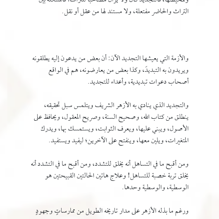
وتمحيصها، فالتجديد كان ولا يزال مصاحبًا للتراث؛ فالمشكلة بين
التراث والحاضر مفتعلة، ولا مستند لها من عقل أو نقل.
والأزمة التي يعيشها التجديد الآن: أن بعض من يدعون إليه يطلقونه
ويريدون به التبديدَ، وكذا بعض من يعارضونه، هم في الواقع
أصحاب دعوات تبديدية، وأعداء للتجديد.
والتجديد الذي ينادي به الأزهر الشريف ويتلمس سبل تحقيقه،
ينطلق من كتاب الله، وصحيح السنة، وصريح المعقول، ويحافظ على
الأصول، ويبني عليها، ويعرف الثوابت، ويستمسك بها، ويدرك
المتغيرات، ويلين معها، وينفتح على الآخرين؛ ليفيد ويستفيد.
ومن أقبح ما في التساهل أنه يخلق للتشدد، ومن أقبح ما في التشدد أنه
يخلق تربة خصبة للتساهل! وعلاج هاتين الحالتين القبيحتين هو
الوسطية، والوسطية وحدها.
ورغم ما بذله الأزهر على مدار تاريخه الطويل من ممارساتٍ وجهودٍ