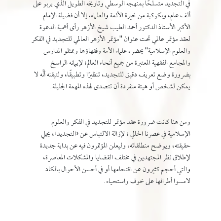
في التجديد متسلحًا بمنهجه الوسطي وتاريخه الطويل الذي يربو على
ألف عام، وبكوكبة من خيرة الأئمة والعلماء، إلا أن فضيلة الإمام
الأكبر الأستاذ الدكتور أحمد الطيب شيخ الأزهر رأى أهمية الدعوة
لعقد مؤتمر عالمي تحت عنوان "مؤتمر الأزهر العالمي للتجديد في الفكر
والعلوم الإسلامية" يحضره علماء الأمة وفقهاؤها وممثلو المدارس
والمجامع الفقهية المعتبرة من جميع أنحاء العالم؛ لإيمانه الراسخ
بضرورة وضع تعريف دقيق للتجديد، تنظيرًا وتطبيقًا، ولتيقنه أنَّه لا
يمكن لشخص أو هيئة منفردة أن تتصدى لهذه المهمة الجليلة.
ومن هنا كانت ضرورة عقد مؤتمر للتجديد في الفكر والعلوم
الإسلامية في عصرنا الحالي ؛ لإزالة الالتباس عن «التجديد»، يجلي
حقيقته، ويوضح منطلقاته، وليعلن المؤتمرون فيه عن بداية جديدة
لإطلاق نظر المجتهدين في مختلف القضايا والمشكلات المعاصرة،
والتي أحجم كثيرون عن اقتحامها أو في أحسن الأحوال بالكاد
لامسوا أطرافها على خوف واستحياء.