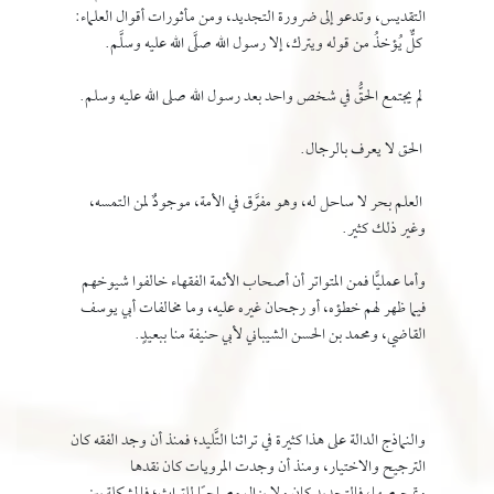
التقديس، وتدعو إلى ضرورة التجديد، ومن مأثورات أقوال العلماء:
كلٌّ يُؤخذُ من قوله ويترك، إلا رسول الله صلَّى الله عليه وسلَّم.
لم يجتمع الحقُّ في شخص واحد بعد رسول الله صلى الله عليه وسلم.
الحق لا يعرف بالرجال.
العلم بحر لا ساحل له، وهو مفرَّق في الأمة، موجودٌ لمن التمسه،
وغير ذلك كثير.
وأما عمليًّا فمن المتواتر أن أصحاب الأئمة الفقهاء خالفوا شيوخهم
فيما ظهر لهم خطؤه، أو رجحان غيره عليه، وما مخالفات أبي يوسف
القاضي، ومحمد بن الحسن الشيباني لأبي حنيفة منا ببعيدٍ.
والنماذج الدالة على هذا كثيرة في تراثنا التَّليد؛ فمنذ أن وجد الفقه كان
الترجيح والاختيار، ومنذ أن وجدت المرويات كان نقدها