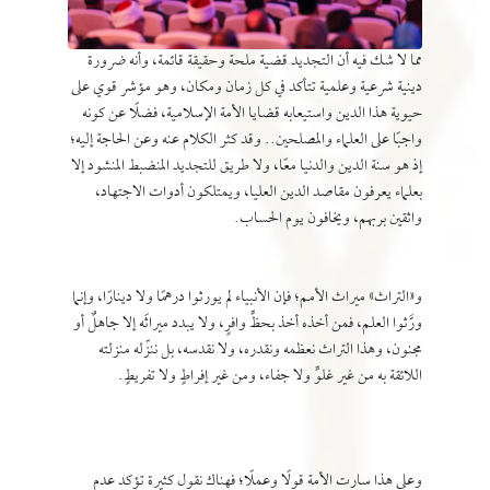
مما لا شك فيه أن التجديد قضية ملحة وحقيقة قائمة، وأنه ضرورة
دينية شرعية وعلمية تتأكد في كل زمان ومكان، وهو مؤشر قوي على
حيوية هذا الدين واستيعابه قضايا الأمة الإسلامية، فضلًا عن كونه
واجبًا على العلماء والمصلحين.. وقد كثر الكلام عنه وعن الحاجة إليه؛
إذ هو سنة الدين والدنيا معًا، ولا طريق للتجديد المنضبط المنشود إلا
بعلماء يعرفون مقاصد الدين العليا، ويمتلكون أدوات الاجتهاد،
واثقين بربهم، ويخافون يوم الحساب.
و«التراث» ميراث الأمم؛ فإن الأنبياء لم يورثوا درهمًا ولا دينارًا، وإنما
ورَّثوا العلم، فمن أخذه أخذ بحظٍّ وافرٍ، ولا يبدد ميراثَه إلا جاهلٌ أو
مجنون، وهذا التراث نعظمه ونقدره، ولا نقدسه، بل ننزِّله منزلته
اللائقة به من غير غلوٍّ ولا جفاء، ومن غير إفراطٍ ولا تفريطٍ.
وعلى هذا سارت الأمة قولًا وعملًا؛ فهناك نقول كثيرة تؤكد عدم