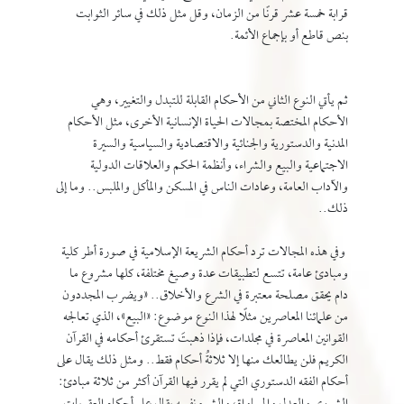
قرابة خمسة عشر قرنًا من الزمان، وقل مثل ذلك في سائر الثوابت
بنص قاطع أو بإجماع الأئمة.
ثم يأتي النوع الثاني من الأحكام القابلة للتبدل والتغيير، وهي
الأحكام المختصة بمجالات الحياة الإنسانية الأخرى، مثل الأحكام
المدنية والدستورية والجنائية والاقتصادية والسياسية والسيرة
الاجتماعية والبيع والشراء، وأنظمة الحكم والعلاقات الدولية
والآداب العامة، وعادات الناس في المسكن والمأكل والملبس.. وما إلى
ذلك..
وفي هذه المجالات ترد أحكام الشريعة الإسلامية في صورة أطر كلية
ومبادئ عامة، تتسع لتطبيقات عدة وصيغ مختلفة، كلها مشروع ما
دام يحقق مصلحة معتبرة في الشرع والأخلاق.. «ويضرب المجددون
من علمائنا المعاصرين مثلًا لهذا النوع موضوع: «البيع»، الذي تعالجه
القوانين المعاصرة في مجلدات، فإذا ذهبتَ تستقرئ أحكامه في القرآن
الكريم فلن يطالعك منها إلا ثلاثةُ أحكام فقط.. ومثل ذلك يقال على
أحكام الفقه الدستوري التي لم يقرر فيها القرآن أكثر من ثلاثة مبادئ: