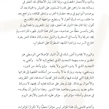
والتيه والانتحار الحضاري، وإذا كان تيار الانغلاق قد أخفق في
رسالته بعد ما راهن على قدرة المسلمين على العيش والحياة بعد أن
يوصدوا أبوابهم في وجه حضارة الغرب وتدفق ثقافته، وتراجع بعد
ما خلف وراءه شبابًا أعزل لا يستطيع مواجهة الوافد المكتسح..
أقول: إذا كان هذا التيار قد أخفق، فإن تيار المتغربين والحداثيين لم
يكن بأحسن حظًّا من صاحبه، حين أدار هذا التيار ظهره للتراث، ولم
يجد حرجًا ولا بأسـا في السخرية والنيل منه، وكان دعاته كمن يغرد
خارج السرب، وزادوا المشهد اضطرابًا على اضطرابٍ.
واليوم لا يخامرنا أدنى شك في أنَّ التيار الإصلاحي الوسطي هو
الجدير وحده بمهمة التجديد الذي تتطلع إليه الأمة.. وأعني به
التجديد الذي لا يشوه الدين ولا يلغيه.. وإنما يأخذ من كنوزه
ويستضيء بهديه، ويترك ما لا يناسب من أحكامه الفقهية إلى فتراتها
التاريخية التي قيلت فيها وكانت تمثل تجديدًا استدعاه تغير الظروف
والأحوال يومذاك. فإن لم يعثر على ضالته فعليه أن يجتهد لاستنباط
حكم جديد ينسجم ومقاصد هذا الدين. وهذا ما نأمل أن يعكسه-
في صدق وأمانة- مؤتمركم .. مؤتمر علماء المسلمين بالأزهر اليوم.
وأختم كلمتي بأن هذا المؤتمر ليس مؤتمرًا نمطيًّا ولا تكرارًا لمؤتمرات