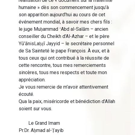
réalisation de ce « document sur la fraternité
humaine » dès son commencement jusqu’à
son apparition aujourd’hui au cours de cet
événement mondial, à savoir mes chers fils :
le juge Muḥammad ʻAbd al-Salām – ancien
conseiller du Cheikh d’Al-Azhar – et le père
Yū’ānisLaḥẓī Jayyid – le secrétaire personnel
de Sa Sainteté le pape François. À eux, et à
tous ceux qui ont contribué à la réussite de
cette rencontre, tous mes remerciements
sincères, tous mes respects et toute mon
appréciation.
Je vous remercie de m’avoir attentivement
écouté.
Qua la paix, miséricorde et bénédiction d’Allah
soient sur vous.
Le Grand Imam
Pr.Dr. Aḥmad al-Ṭayib