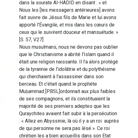
dans la sourate Al-HADID en disant : « et
Nous les [les messagers antérieures] avons
fait suivre de Jésus fils de Marie et lui avons
apporté l'Évangile, et mis dans les cœurs de
ceux qui le suivirent douceur et mansuétude. »
[S. 57, V.27]
Nous musulmans, nous ne devons pas oublier
que le Christianisme a abrité l’Islam quand il
était une religion naissante. Il l’a alors protégé
de la tyrannie de l’idolâtrie et du polythéisme
qui cherchaient à l’assassiner dans son
berceau. Et c’était quand le prophète
Muḥammad [PBSL]ordonnait aux plus faibles
de ses compagnons, et ils constituaient la
majorité de ses premiers adeptes que les
Quraychites avaient fait subir à la persécution
: « Allez en Abyssinie, là où il y a un roi auprès
de qui personne ne sera pas lésé ». Ce roi
chrétien les a bien accueillis dans son Etat