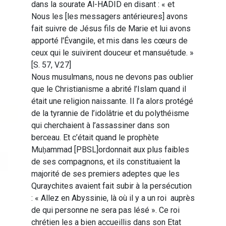
dans la sourate Al-HADID en disant : « et
Nous les [les messagers antérieures] avons
fait suivre de Jésus fils de Marie et lui avons
apporté l'Évangile, et mis dans les cœurs de
ceux qui le suivirent douceur et mansuétude. »
[S. 57, V.27]
Nous musulmans, nous ne devons pas oublier
que le Christianisme a abrité l’Islam quand il
était une religion naissante. Il l’a alors protégé
de la tyrannie de l’idolâtrie et du polythéisme
qui cherchaient à l’assassiner dans son
berceau. Et c’était quand le prophète
Muḥammad [PBSL]ordonnait aux plus faibles
de ses compagnons, et ils constituaient la
majorité de ses premiers adeptes que les
Quraychites avaient fait subir à la persécution
: « Allez en Abyssinie, là où il y a un roi auprès
de qui personne ne sera pas lésé ». Ce roi
chrétien les a bien accueillis dans son Etat