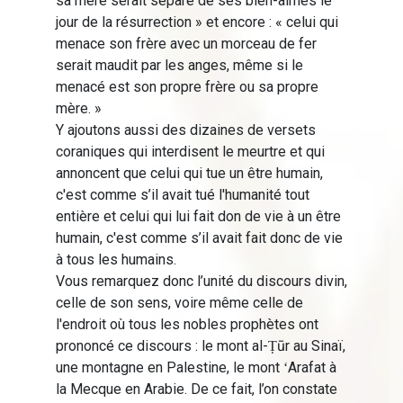
sa mère serait séparé de ses bien-aimés le
jour de la résurrection » et encore : « celui qui
menace son frère avec un morceau de fer
serait maudit par les anges, même si le
menacé est son propre frère ou sa propre
mère. »
Y ajoutons aussi des dizaines de versets
coraniques qui interdisent le meurtre et qui
annoncent que celui qui tue un être humain,
c'est comme s’il avait tué l'humanité tout
entière et celui qui lui fait don de vie à un être
humain, c'est comme s’il avait fait donc de vie
à tous les humains.
Vous remarquez donc l’unité du discours divin,
celle de son sens, voire même celle de
l'endroit où tous les nobles prophètes ont
prononcé ce discours : le mont al-Ṭūr au Sinaï,
une montagne en Palestine, le mont ʻArafat à
la Mecque en Arabie. De ce fait, l’on constate