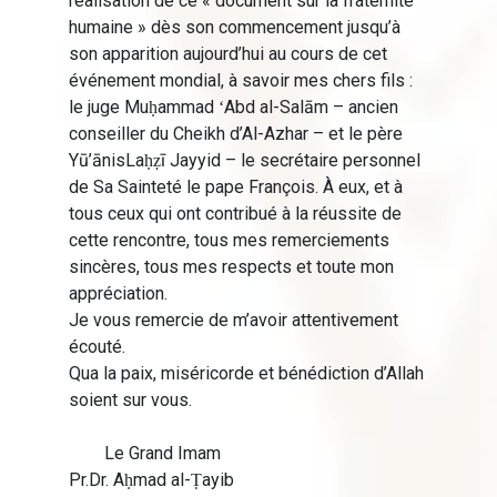
réalisation de ce « document sur la fraternité
humaine » dès son commencement jusqu’à
son apparition aujourd’hui au cours de cet
événement mondial, à savoir mes chers fils :
le juge Muḥammad ʻAbd al-Salām – ancien
conseiller du Cheikh d’Al-Azhar – et le père
Yū’ānisLaḥẓī Jayyid – le secrétaire personnel
de Sa Sainteté le pape François. À eux, et à
tous ceux qui ont contribué à la réussite de
cette rencontre, tous mes remerciements
sincères, tous mes respects et toute mon
appréciation.
Je vous remercie de m’avoir attentivement
écouté.
Qua la paix, miséricorde et bénédiction d’Allah
soient sur vous.
Le Grand Imam
Pr.Dr. Aḥmad al-Ṭayib