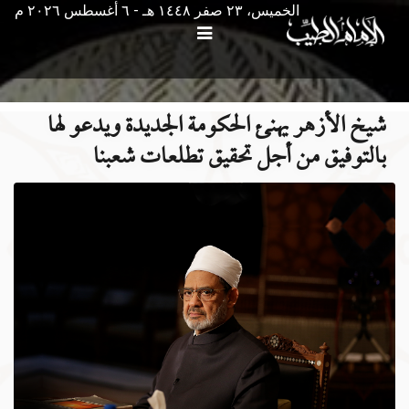
الخميس، ٢٣ صفر ١٤٤٨ هـ - ٦ أغسطس ۲۰۲٦ م
شيخ الأزهر يهنئ الحكومة الجديدة ويدعو لها
بالتوفيق من أجل تحقيق تطلعات شعبنا