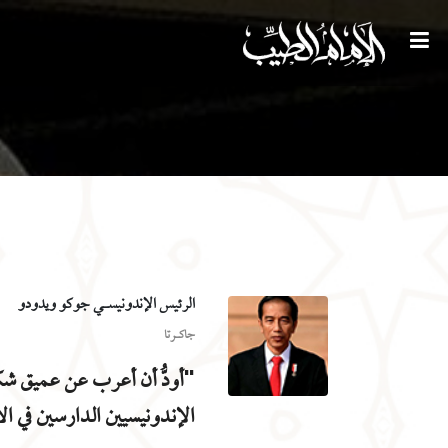
الرئيس الإندونيسـي جوكو ويدودو
جاكـرتا
"أودُّ أن أعرب عن عميق شكر
الإندونيسيين الدارسين في ا