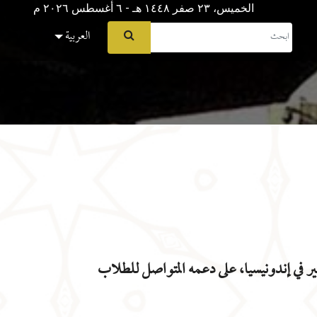
الخميس، ٢٣ صفر ١٤٤٨ هـ - ٦ أغسطس ۲۰۲٦ م
العربية
ير في إندونيسيا، على دعمه المتواصل للطلاب