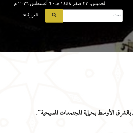
الخميس، ٢٣ صفر ١٤٤٨ هـ - ٦ أغسطس ۲۰۲٦ م
العربية
مين بالشرق الأوسط بحماية المجتمعات المسيحية".