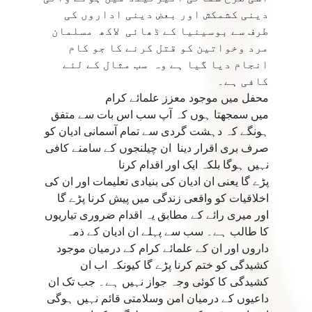
دینی کشمکش اور بعض دینی اداروں کی
طرف سے بوسینیا کے ڈھائی لاكھ مسلمان
مرد وخواتین کو قتل کرنے کا جو کام
انجام دیا گیا ہے وہ سب مثال كے لئے
کافی ہے۔
محفل میں موجود معزز علمائے کرام
میں سمجھتا ہوں کہ آپ سب اس بات سے متفق
ہونگے کہ دہشت گردی سے تمام آسمانی ادیان کو
صرف برى اقرار دینا ان چیلنجوں کے سامنے کافی
نہیں ہوگا بلکہ ایک اور اقدام کرنا
پڑے گا یعنی ان ادیان کی بنیادی تعلیمات اور ان کی
اخلاقیات کو واقعی زندگی میں پیش کرنا پڑے گا
اور میری رائے کے مطابق یہ اقدام ضروری تیاریوں
کا طالب ہے۔ سب سے پہلے ان ادیان کے ذمہ
داروں اور ان کے علمائے کرام کے درمیان موجود
کشیدگی کو ختم کرنا پڑے گا کیونکہ اب ان
کشیدگی کا کوئی وجہ جواز نہیں ہے۔ جب تک ان
داعیوں کے درمیان امن وسلامتی قائم نہیں ہوگى