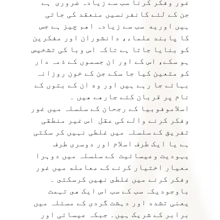
غور وفکر کرنا سب سے زیادہ ضرورى ہے
جن کے لئے کانفرنسیں منعقد کی جاتی
ہیں اوريه سب سے زیادہ اهم چیز ہے جس
کا پابند علماء، دانشوران اور مفکرین
کو بنایا جاتا ہے تاکہ اس وبا کی تشخیص
ہو سکے، اس کے اور ان جسموں کے ذمہ دار
کو متعین کیا جا سکے جن کے خون روزانہ
بہائے جا رہے ہیں اور وه ان كے بتوں كے
نام پر قربان كئے جارهے هيں ۔
اسلاموفوبیا کے رجحان کے سلسلہ میں غور
وفکر کرنے والے کی عقل اس غیر منطقی
تفریق کے سلسلہ میں غلطی نہیں کر سکتی
ہے یا ایک طرف اسلام اور دوسری طرف
یہودیت وعيسائيت کے سلسلہ میں دوہرا
معیار اختیار كرنے كے معامله ميں غور
وفكر كرنے ميں غلطى نهيں كرسكتى ۔
باوجودیکہ سب کے سب اس ایک هى تہمت
یعنی تشدد اور دہشت گردی کے مسئلہ میں
برابر کے شریک ہیں۔ جبکہ عیسائی اور