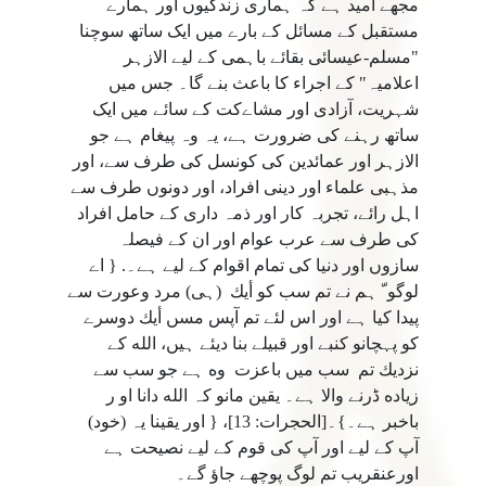
مجھے امید ہے کہ ہماری زندگیوں اور ہمارے
مستقبل کے مسائل کے بارے میں ایک ساتھ سوچنا
"مسلم-عیسائی بقائے باہمی کے لیے الازہر
اعلامیہ" کے اجراء کا باعث بنے گا۔ جس میں
شہریت، آزادی اور مشاےکت کے سائے میں ایک
ساتھ رہنے کی ضرورت ہے، یہ وہ پیغام ہے جو
الازہر اور عمائدین کی کونسل کی طرف سے، اور
مذہبی علماء اور دینی افراد، اور دونوں طرف سے
اہل رائے، تجربہ کار اور ذمہ داری کے حامل افراد
کی طرف سے عرب عوام اور ان کے فیصلہ
سازوں اور دنیا کی تمام اقوام کے لیے ہے۔. { اے
لوگو ّ ہم نے تم سب كو أيك (ہى) مرد وعورت سے
پيدا كيا ہے اور اس لئے تم آپس مسں أيك دوسرے
كو پہچانو كنبے اور قبيلے بنا ديئے ہيں، الله كے
نزديك تم سب ميں باعزت وه ہے جو سب سے
زياده ڈرنے والا ہے۔ يقين مانو كہ الله دانا او ر
باخبر ہے۔}۔[الحجرات: 13]، { اور يقينا يہ (خود)
آپ كے ليے اور آپ كى قوم كے ليے نصيحت ہے
اورعنقريب تم لوگ پوچھے جاؤ گے۔