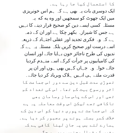
کا استعمال کیا جا رہا ہے۔
ایک دوسری بات یہ بھی ہے کہ ہم اس خونریزی
میں ایک جھوٹ کو سمجھیں اور وه يه كه یہ
مسئلہ کسی ایسے دین کو صحیح قرار دینے کا نہیں
ہے جس کا شیرازہ بکھر چکا ہے اور ان کے ذمہ
ہے کہ وہ فکری تجدید اور عقلی اجتہاد کے ذریعہ
اسے درست اور صحیح کریں بلکہ مسئلہ یہ ہے کہ
ندیوں کی طرح ناجائز خون بہایا جائے اور انسان
کی کامیابیوں پر جرأت کرکے اسے منہدم کردیا
جائے خواہ وہ جہاں کہیں بھی ہوں اور ان پر
قدرت ملتے ہی انہیں ہلاک وبرباد کر دیا جائے۔
تھوڑی مدت قبل دین سے دور اس جماعت کا
اثر ورسوخ بہت کم تھا۔ اس کی تعداد کم
تھی اور اس کے پاس ساز وسامان بھی
ناکافی تھے لیکن اس وقت معاملہ یہ ہے
کہ اس جماعت نے پوری دنیا کو اس دین کے
خلاف کمر بستہ ہونے پر مجبور کر دیا ہے۔
ہمارے لئے بس یہ جان لينا کافی ہے کہ
مغرب کے شمال وجنوب میں ہر جگہ