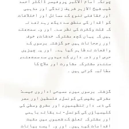
چونکہ امام الاکبر پروفیسر ڈاکٹر احمد
طیب شیخ الازہر شریف زندگی اور مذہبی
اور ثقافتی تنوع کے مسائل اور اختلافات
کو اقدار کی منطق سے دیکھ رہے تھے نہ
کہ قلت وکثرت کی نظر سے۔ اور وہ سمجھتے
ہیں کہ یہاں کچھ مشترکہ خدشات، خوف
اور رجحانات ہیں جو گزشتہ برسوں کے
واقعات نے ظاہر کیا ہے۔ اور یہ چیزیں
حرص اور ذمہ داری کے عہدوں سے سمجھنے،
سننے، مشترکہ مشاورت اور علاج کا
مطالبہ کرتی ہیں ۔
گزشتہ برسوں میں، مسیحی اداروں جیسے:
مشرقی بشپس کی کونسل، فلسطین اور مصر
کی ذمہ دار تنظیمیں، اور مشرق وسطیٰ کی
کلیسیاؤں کی کونسل - نے بقائے باہمی
اور مشترکہ تعلق کے شعبوں میں مثبت
اقدامات کیے ہیں۔ اور وہ ایسے بیانات