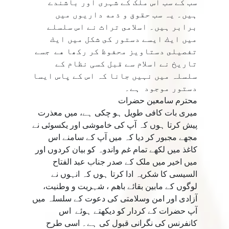
سب کے سب اس ملک کے شہری اور باشندے
ہیں۔ یہ سب حقوق و ذمه داريوں میں
برابر ہیں۔ اسلامى تراث نے اس سلسلے
ميں ايك ايسے دستور كى شكل ميں ايك
تفصيلى دستاويز محفوظ كر ركھا هے جسے
تاریخ نے اسلام سے قبل کسی نظام کے
سلسلہ میں نہیں جانا کہ اس کے پاس ایسا
دستور موجود ہے۔
محترم سامعین حضرات
میری بات کافی طویل ہو چکی ہے، میں معذرت
پیش کرتا ہوں کہ آپ کی خاموشی اور یکسوئی نے
مجھے مجبور کر دیا کہ میں آپ کے سامنے اس
کاغذ میں لکھے تمام غم واندوہ کو بیان کردوں اور
میں اخیر میں ملک کے صدر جناب عبد الفتاح
السیسی کا شکریہ ادا کرتا ہوں کہ انہوں نے
لوگوں کے مابین بقائے باهم ، شہریت و وطنیت،
آزادی اور امن وسلامتی کی دعوت کے سلسلہ میں
آپ حضرات کے کردار کو دیکھتے ہوئے اس
کانفرنس کی نگرانی قبول کی ہے۔ اسی طرح