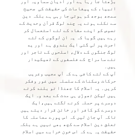
بڑھتا جا رہا ہے اور ادیان سماویہ اور
انبیاء کے پیغامات کی حقیقت کی صحیح
سمجھ بوجھ کم ہوتی جا رہی ہے بلکہ دین
سے نکلے ہوئے یہ چند لوگ قرآن وحدیث کے
نصوص کو اپنے مفاد کے لئے استعمال کر
رہے ہیں گویا کہ یہ ان لوگوں کے لئے
اجرت پر لی گئی ایک بندوق ہے اور يه
لوگ جنگوں کے دلال، اسلحوں کے تاجر اور
نئے سامراج کے فلسفوں کے ٹھیکیدار
ہیں۔
آپ کے لئے کافی ہے کہ آپ عجیب وغریب
حرکات وسکنات کے سلسلہ میں غور وفکر
کریں۔ یہ اسلام کا جھنڈا تو بلند کرتے
ہیں لیکن تھوڑی ہی مدت کے بعد وہ ایک
دوسرے پر حملہ کرنے لگتے ہیں،ایک
دوسرے کو کافر اور خائن قرار دیتے ہیں
تاکہ آپ جان لیں کہ اس پورے معاملہ کا
تعلق دین اسلام سے کچھ بھی نہیں ہے بلکہ
حقیقت یہ ہے کہ اس خون خرابے میں اسلام