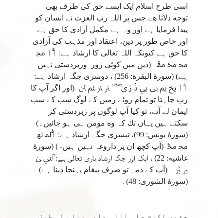
اسی طرح اسلام ایک ایسے حق کی طرف بھی
توجه دلاتا هے جس پر اللہ رب العزت نے انسان کو
پیدا فرمایا ہے اور وہ ہے مکمل آزادی کا حق ہے
اور خاص طور پر دین، اعتقاد اور مذہب کی آزادی
کا حق ہے کیونکہ اللہ تعالی کا ارشاد ہے: ﭐﱡﭐ ﳎ
ﳏ ﳐ ﳑﱠ (دین میں کوئی زور وزبردستی نہیں
ہے) (سورۀ البقرة: 256) ، دوسری جگہ ارشاد ہے:
ﭐﱡﭐ ﱗ ﱘ ﱙ ﱚ ﱛ ﱜ ﱝ ﱞ ﱟﱠ ﱡ ﱢ ﱣ ﱤ ﱥ ﱦ ﱧﱠ (اور اگر آپ كا
رب چاہتا تو تمام روئے زمين كے لوگ سب كے سب
ايمان لے آتے، تو كيا آپ لوگوں پر زبردستى كر
سكتے ہيں يہاں تك كہ وه مومن ہى ہو جائيں۔)
(سورۀ يونس: 99)، تیسری جگہ ارشاد ہے: ﭐﱡﳌ ﳍ
ﳎ ﳏﱠ (آپ كچھ ان پر داروغہ نہيں ہيں- ) (سورۀ
غاشية: 22) ، ایک اور جگہ ارشاد باری تعالی ہے: ﱡﭐﲏ ﲐ
ﲑ ﲒﱠ ‎ (آپ كے ذمہ تو صرف پيغام پہنچا دينا ہے)
(سورۀ الشورى: 48)۔
حضور اکرم صلی اللہ علیہ وسلم کی طرف