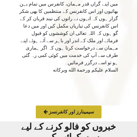
میں اپنے گراں قدر مہمان، کانفرس میں تمام بہن
بھائیوں اور اس کانفرنس کے منتظمین کا بھی شکر
گزار ہوں کہ انہوں نے راتوں کی نیند قربان کر کے
اس کانفرنس کی تیاریاں مکمل کیں اور میں دعا
گو ہوں کہ اللہ تعالی ان کوششوں کو قبول
فرمائے اور ملک کے اندر اور باہر سے آئے ہوئے اپنے
مہمان سے درخواست کرتا ہوں کہ اگر ہماری
طرف سے آپ کی خدمت میں کوئی کمی رہ گئی
ہو تو اسے درگزر فرمائیں۔
السلام عليكم ورحمة الله وبركاته
سیمینارز اور کانفرنسز
خبروں کو فالو کرنے کے لیے