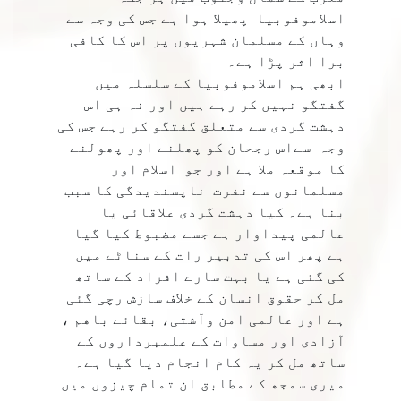
اسلاموفوبیا پھیلا ہوا ہے جس کی وجہ سے
وہاں کے مسلمان شہریوں پر اس کا کافی
برا اثر پڑا ہے۔
ابھی ہم اسلاموفوبیا کے سلسلہ میں
گفتگو نہیں کر رہے ہیں اور نہ ہی اس
دہشت گردی سے متعلق گفتگو کر رہے جس کی
وجہ سےاس رجحان کو پھلنے اور پھولنے
کا موقعہ ملا ہے اور جو اسلام اور
مسلمانوں سے نفرت ناپسندیدگی کا سبب
بنا ہے۔ کیا دہشت گردی علاقائی یا
عالمی پیداوار ہے جسے مضبوط کیا گیا
ہے پھر اس کی تدبیر رات كے سناٹے میں
کی گئی ہے یا بہت سارے افراد کے ساتھ
مل کر حقوق انسان کے خلاف سازش رچی گئی
ہے اور عالمی امن وآشتی، بقائے باهم ،
آزادی اور مساوات کے علمبرداروں کے
ساتھ مل کر یہ کام انجام دیا گیا ہے۔
میری سمجھ کے مطابق ان تمام چیزوں میں