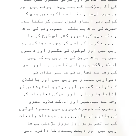
کی آگ بھڑکنے کے بعد پیدا ہوئے ہیں اور
یہ سبب ایسا ہے کہ اسے اکیسویں صدی کا
کوئی بھی انسان قبول نہیں کر سکتا ہے۔
حیرت کی بات ہے بلکہ افسوس وغم کی بات
ہے کہ دین کی تصویر کشی اس طرح کی جا
رہی ہے گویا کہ اسی کی وجہ سے جنگیں ہو
رہی ہیں اور لوگوں کی عقلوں اور ذہنوں
میں یہ بات مزین کی جا رہی ہے کہ یہی
اسلام ہلاکت وبربادی کا سبب ہے اور اسى
کی وجہ سے تجارت کی عالمی منڈی کی
دیواریں مسمار ہو رہی ہیں اور باٹکلان
کے ڈرامہ گھروں اور میٹرو اسٹیشنوں کو
اڑایا جا رہا ہے اور اس کی تعلیمات کی
وجہ سے نیس شہر اور اس کے علاوہ مشرق
ومغرب کے دوسرے شہروں میں معصوم لوگوں
کی جانیں لی جارہی ہیں۔ خوفناك واقعات
کی یہ تصویریں روز بروز بڑھتی ہی جا
رہی ہیں اور دہشت پسندی کا دائرہ بھی