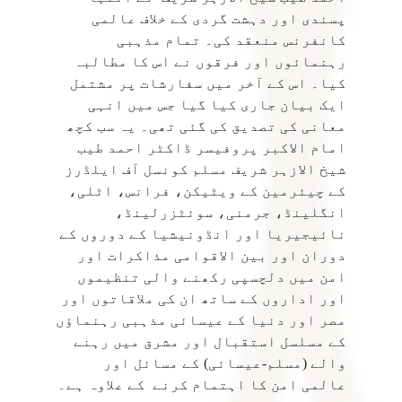
پسندی اور دہشت گردی کے خلاف عالمی
کانفرنس منعقد کی۔ تمام مذہبی
رہنمائوں اور فرقوں نے اس کا مطالبہ
کیا۔ اس کے آخر میں سفارشات پر مشتمل
ایک بیان جاری کیا گیا جس میں انہی
معانی کی تصدیق کی گئی تھی۔ یہ سب کچھ
امام الاکبر پروفیسر ڈاکٹر احمد طیب
شیخ الازہر شریف مسلم کونسل آف ایلڈرز
کے چیئرمین کے ویٹیکن، فرانس، اٹلی،
انگلینڈ، جرمنی، سوئٹزرلینڈ،
نائیجیریا اور انڈونیشیا کے دوروں کے
دوران اور بین الاقوامی مذاکرات اور
امن میں دلچسپی رکھنے والی تنظیموں
اور اداروں کے ساتھ ان کی ملاقاتوں اور
مصر اور دنیا کے عیسائی مذہبی رہنماؤں
کے مسلسل استقبال اور مشرق میں رہنے
والے (مسلم-عیسائی) کے مسائل اور
عالمی امن کا اہتمام کرنے کے علاوہ ہے۔