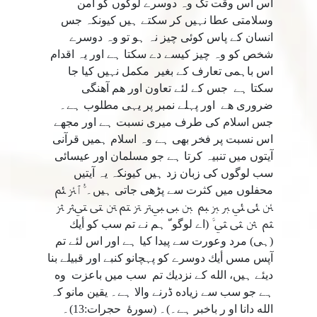
اس اس وقت تک وہ دوسرے لوگوں کو امن
وسلامتی عطا نہیں کر سکتے ہیں کیونکہ جس
انسان کے پاس کوئی چیز نہ ہو تو وہ دوسرے
شخص کو وہ چیز کیسے دے سکتا ہے اور یہ اقدام
اس باہمی تعارف کے بغير مکمل نہیں کیا جا
سکتا ہے جس كے لئے تعاون اور هم آهنگى
ضرورى هے اور پہلے نمبر پر یہی مطلوب ہے۔
جس اسلام کی طرف میری نسبت ہے اور مجھے
اس نسبت پر فخر بھی ہے وہ اسلام ہمیں قرآنی
آیتوں میں تنبیہ کرتا ہے جو مسلمان اور عیسائی
سب لوگوں کی زبان زد ہیں کیونکہ یہ آیتیں
محفلوں میں کثرت سے پڑھی جاتی ہیں۔ ﱡﭐﱥ ﱦ
ﱧ ﱨ ﱩ ﱪ ﱫ ﱬ ﱭ ﱮ ﱯﱰ ﱱ ﱲ ﱳ ﱴ ﱵﱶ ﱷ
ﱸ ﱹ ﱺ ﱻ ﱠ (اے لوگو ّ ہم نے تم سب كو أيك
(ہى) مرد وعورت سے پيدا كيا ہے اور اس لئے تم
آپس مسں أيك دوسرے كو پہچانو كنبے اور قبيلے بنا
ديئے ہيں، الله كے نزديك تم سب ميں باعزت وه
ہے جو سب سے زياده ڈرنے والا ہے۔ يقين مانو كہ
الله دانا او ر باخبر ہے۔)۔ (سورۀ حجرات:13)۔