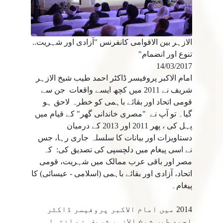
الازہر بین الاقوامی کانفرنس "آزادی اور شہریت..
تنوع اور انضمام"
14/03/2017
امام الاکبر پروفیسر ڈاکٹر احمد طیب شیخ الازہر
شریف نے 2011 میں کچھ ایسے واقعات جن سے
قومی اتحاد اور بقائے باہمی کو خطرہ لاحق ہو
گیا۔ تو آپ نے "مصری خاندانی گھر" کے قیام میں
پہل کی ، پھر 2011 اور 2013 کے درمیان
دستاویزات اور بیانات کا سلسلہ جاری رہا، جس
نے اسی پیغام میں دلچسپی کی تصدیق کی: کہ
مصر اور باقی عرب ممالک میں شہریت، قومی
اتحاد، آزادی اور بقائے باہمی (اسلامی - عیسائی) کا
پیغام۔
2014 میں امام الاکبر پروفیسر ڈاکٹر
احمد طیب شیخ الازہر شریف نے انتہا