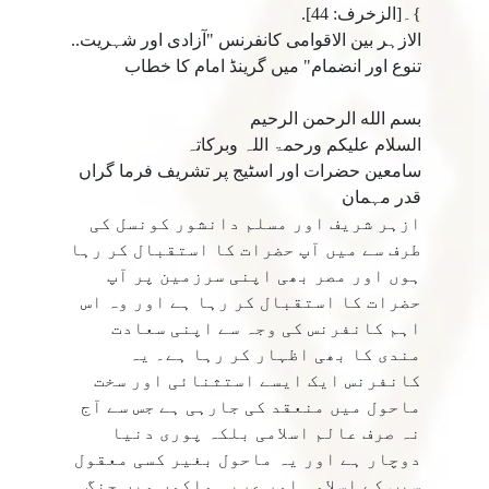
}۔[الزخرف: 44].
الازہر بین الاقوامی کانفرنس "آزادی اور شہریت..
تنوع اور انضمام" میں گرینڈ امام کا خطاب
بسم الله الرحمن الرحيم
السلام علیکم ورحمۃ اللہ وبرکاتہ
سامعین حضرات اور اسٹیج پر تشریف فرما گراں
قدر مہمان
ازہر شریف اور مسلم دانشور كونسل کی
طرف سے میں آپ حضرات کا استقبال کر رہا
ہوں اور مصر بھی اپنی سرزمین پر آپ
حضرات کا استقبال کر رہا ہے اور وہ اس
اہم کانفرنس کی وجہ سے اپنی سعادت
مندی کا بھی اظہار کر رہا ہے۔ یہ
کانفرنس ایک ایسے استثنائی اور سخت
ماحول میں منعقد کی جارہی ہے جس سے آج
نہ صرف عالم اسلامی بلکہ پوری دنیا
دوچار ہے اور یہ ماحول بغیر کسی معقول
سبب كے اسلامی اور عربی ملکوں میں جنگ