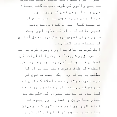
سے یمن والوں کی طرف بھیجے گئے پیغام
میں یہ بات بھی تھی کہ یہود اور
عیسائیوں میں سے جس نے بھی اسلام کو
ناپسند کیا اسے اس کے دین سے پھیرا
نہیں جائے گا ۔ اس کے علاوہ اور بہت
ساری دینی نصوص ہیں جن میں مکمل آزادی
کا پیغام دیا گیا ہے۔
ایک طرف یہ بات ہے اور دوسری طرف یہ ہے
کہ جب ازہر شریف "اقلیت یا اقلیات" کی
اصطلاح کے بجائے "شہریت اور وطنیت" کی
اصطلاح کی طرف دعوت دیتا ہے تو اس کا
مطلب یہ ہے کہ وہ ایک ایسے قانون کی
طرف دعوت دیتا ہے جسے اسلام کے نبی نے
تاریخ کے پہلے سماج ومعاشرہ پر نافذ
کیا ہے۔ یہ مدینہ منورہ کی حکومت ہے
جہاں مہاجرین وانصار اور یہود کے
تمام قبیلوں اور جماعتوں کے درمیان
مساوات یہ سمجھ کر قائم کی گئی کہ یہ