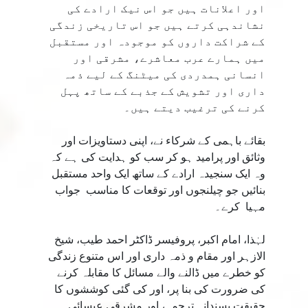
اور اعلانات ہیں جو اس نیک ارادے کی
نشاندہی کرتے ہیں جو اس تاریخی زندگی
کے شراکت داروں کو موجودہ اور مستقبل
میں ہمارے عرب معاشرے، مشرقی اور
انسانی ہمدردی کی میٹنگ کے لیے ذمہ
داری اور تشویش کے جذبے کے ساتھ پہل
کرنے کی ترغیب دیتے ہیں۔
بقائے باہمی کے شرکاء نے، اپنی دستاویزات اور
وثائق اور پرامید ہو کر سب کو ہدایت کی ہے کہ
وہ ایک سنجیدہ ارادے کے ساتھ ایک واحد مستقبل
بنائیں جو چیلنجوں اور توقعات کا مناسب جواب
مہیا کرے۔
لہٰذا، امام اکبر، پروفیسر ڈاکٹر احمد طیب، شیخ
الازہر اور مقام و ذمہ داری اور اس متنوع زندگی
کو خطرے میں ڈالنے والے مسائل کا مقابلہ کرنے
کی ضرورت کی بنا پر، اور کی گئی کوششوں کا
حقیقت پسندانہ ترجمہ، اور مشرقی عیسائی