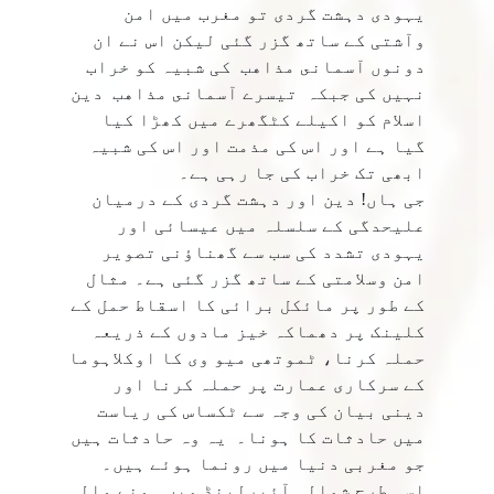
یہودی دہشت گردی تو مغرب میں امن
وآشتی کے ساتھ گزر گئی لیکن اس نے ان
دونوں آسمانى مذاهب کی شبیہ کو خراب
نہیں کی جبکہ تيسرے آسمانى مذاهب دین
اسلام کو اکیلے کٹگھرے میں کھڑا کیا
گیا ہے اور اس کی مذمت اور اس کی شبیہ
ابھی تک خراب کی جا رہی ہے۔
جی ہاں! دین اور دہشت گردی کے درمیان
علیحدگی کے سلسلہ میں عیسائی اور
یہودی تشدد کی سب سے گھناؤنی تصویر
امن وسلامتی کے ساتھ گزر گئی ہے۔ مثال
کے طور پر مائکل برائی کا اسقاط حمل کے
کلینک پر دھماکہ خیز مادوں کے ذریعہ
حملہ کرنا، ٹموتھی میو وی کا اوکلاہوما
کے سرکاری عمارت پر حملہ کرنا اور
دینی بیان کی وجہ سے ٹکساس کی ریاست
میں حادثات کا ہونا۔ یہ وہ حادثات ہیں
جو مغربی دنیا میں رونما ہوئے ہیں۔
اسی طرح شمالی آئیرلینڈ میں ہونے والی