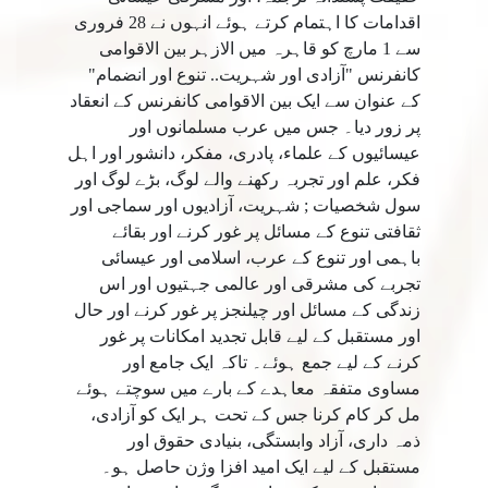
اقدامات کا اہتمام کرتے ہوئے انہوں نے 28 فروری
سے 1 مارچ کو قاہرہ میں الازہر بین الاقوامی
کانفرنس "آزادی اور شہریت.. تنوع اور انضمام"
کے عنوان سے ایک بین الاقوامی کانفرنس کے انعقاد
پر زور دیا۔ جس میں عرب مسلمانوں اور
عیسائیوں کے علماء، پادری، مفکر، دانشور اور اہل
فکر، علم اور تجربہ رکھنے والے لوگ، بڑے لوگ اور
سول شخصیات ; شہریت، آزادیوں اور سماجی اور
ثقافتی تنوع کے مسائل پر غور کرنے اور بقائے
باہمی اور تنوع کے عرب، اسلامی اور عیسائی
تجربے کی مشرقی اور عالمی جہتیوں اور اس
زندگی کے مسائل اور چیلنجز پر غور کرنے اور حال
اور مستقبل کے لیے قابل تجدید امکانات پر غور
کرنے کے لیے جمع ہوئے۔ تاکہ ایک جامع اور
مساوی متفقہ معاہدے کے بارے میں سوچتے ہوئے
مل کر کام کرنا جس کے تحت ہر ایک کو آزادی،
ذمہ داری، آزاد وابستگی، بنیادی حقوق اور
مستقبل کے لیے ایک امید افزا وژن حاصل ہو۔