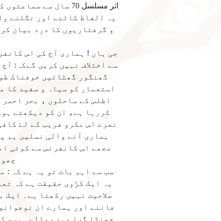
اثر مسلسل 70 سال سے
یہ الفاظ کاٹنے اور نگلنے وا
و گرفتاریوں کا درد بیان کرس
ہ
جی ہاں ! ہماری آج کی اس کانف
سے اختلاف نہیں کریں گےکہ: آج
گھنگور گھٹائیں خوفناک طوف
استعمار کو سیاہ و سفید کا ما
اطلس کے ساحلوں ، بحر احمر 
كررہا ہے، ان کو دیکھتے ہوۓ
نعرے اس مکرو فریب کے لۓ کافی
ہماری آنے والی نسلیں ہم پر
مجھے اس كانفرنس سے کوئی امی
چھوٹ
سب سے اہم بات تو یہ ہے کہ :
یہ ایک کڑوی حقیقت ہے کہ تعل
صلاحیت نہیں رکھتا ہے۔ ایک ب
جاننے اور ہمارے ان نوجوانوں
جھنڈا گرا دینے والے ہیں، كي