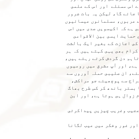
ے اس مسئلے اور اس كے علمى
 جائے گا، ليكن يہ بات ضرور
ے عربوں، مسلمانوں عيسائيوں
ى ہے كہ اكيسويں صدى ميں اس
 حمايت ايسى بين الاقوامى
كى اجازت كے بغير ايک بالشت
كرام بھى يہى كہتے ہيں كہ ہر
تاہم دن گردش كرتے رہتے ہيں،
ہے، اور آپ مشرق ميں روميوں
ئے، ان صليبى حملہ آوروں سے
راج سے پوچھيئے جو مراكش،
بستر باندھ كر كس طرح بھاگ
 زوال ہى ہوتا ہے، اور ابن
 عجيب وغريب چيزيں پيداكرتى
اور غور وفكر ميں عيب لگانا