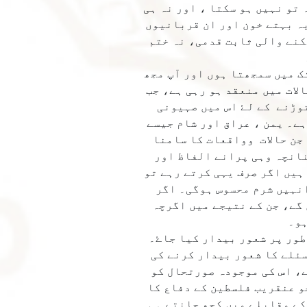
ادہ تو نہیں ہو سکتا ، اور نہ ہی
ہ بہتے خون اور ان قربانیوں
کنے والی ثابت قدمی، نہ ختم
ک میں سمجھتا ہوں اور آپ مجھ
لات میں منعقد ہو رہی ہے، جب
وڑنے کے لۓ اس میں صہیونی
ہے۔ یمن ، عراق اور شام جیسے
جن حالات وواقعات كا سامنا
نانچہ وہی پرانے الفاظ اور
ہیں اگر صرف یہی کرتے رہے تو
انہیں شرم محسوس ہوگی۔ اگر
 گے، جن کے نتیجے میں اگرچہ
ہو۔
طور پر شعور بیدار کیا جاۓ۔
سئلے کا شعور بیدار کرنے کی
ے، اس کی موجودہ صورتحال کو
و عنقریب فلسطین کے دفاع کا
کے مقابلے میں کچھ جانتے ہی