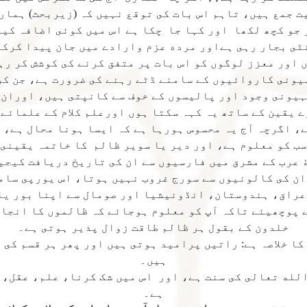
 جمع ہيں، تاہم اس بات كى توقع نہيں كہ (زيربحث) ہمار
جو كچھ لكھا اور كہا جا چكا ہے اس ميں كوئى اضافہ كيا
نٹى بجار رہى ہےاور مرده عزم وارادے ميں جان پيدا كرك
اور معزز لوگوں كو اس بات پر متفق كرنے كى كوشش كر رہ
ونى كاروائيوں كے سامنے ڈٹے رہنے كى ضرورت ہے، جن كى
ہيونى وجود اور پاليسوں كے خوف سے كانپتى ہيں، اوران 
 يقين كے ساتھ يہ كہہ سكتا ہوں اورعلم كلام كے علمائے 
، اگرچہ آج يہ محسوس ہورہا ہے كہ ايسا ہونا محال ہے، 
سب كو معلوم ہے، اور دير يا سوير ظالم كا خاتمہ يقينى 
عرب كے مشرق ميں فارسيوں سے ان كى تاريخ دريافت كيجي
ان كى كالونيوں سے سورج غروب نہيں ہوتا، اس يورپى سام
راق، ہندوستان، انڈونيشيا اور صومال سے اپنا بور يا 
 پوچھيئے تاكہ آپ كو معلوم ہوجائے كہ ظالموں كا انجام
خلدون كے بقول ہر ظالم طاقت زوال پذير ہوتى ہے۔
كا خلاصہ ہے: راتيں پراميد ہوتى ہيں اور پھر ہر قسم كى
ہيں۔
لله تعالى كى سنت ہے، اور اس ميں شک كرنا، علم، عقل، 
ہے۔