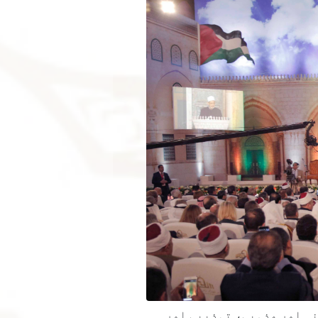
نہ اور مذہبی، تہذیبی اور