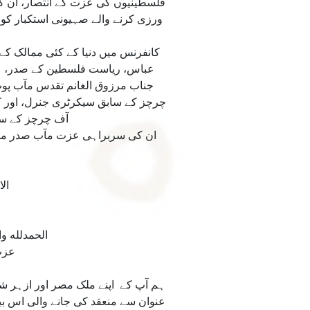
فلسطینیوں کی عزت کے انتصار، ان 
ورزی کرنے والے صہیونی استکبار کو 
کانفرنس میں دنیا کے کئی ممالک 
عباس، ریاست فلسطین کے صدر، جنا
جناب مرزوق الغانم تقدس مآب پو
آف چرچز کے سابق سیکرٹری جنرل، اور
ان کی سربراہی عزت مآب صدر محم
ال
الحمدلله و
عزت مآب 
ہم آپ كے اپنے ملک مصر اور ازہر 
عنوان سے منعقد كى جانے والى اس بي