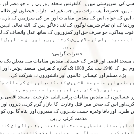
يسي كى سرپرستى ميں يہ كانفرنس منعقد ہورہى ہے، جو مصر اور 
ہيں، خصوصاً ايسے وقت ميں جب غير ذمہ دارانہ فيصلوں اور ظالما
، اس كے عوام، اس كے مقدس مقامات اور اس كى سرزمين كے بارے مي
نيا كے ان تمام شريف لوگوں كے لئے دعاگو ہيں كہ الله تعالى انہيں 
ى قوت پيداكرے جو صرف حق اور كمزوروں كے ساتھ عدل وانصاف كے لئ
ب محمود عباس كو سلام پيش كرتے ہيں، اور ان سے اپيل ك
رہيں ۔
حضرات گرامى:
ل 1948 سے فلسطين، مسجد اقصى اور قدس كے عيسائى مقدس مقامات سے متعلق يك
اور جب ميں نے ان پر نظر ڈالى تو معلوم ہوا كہ 1948 سے ليكر 1988 تک گي
بڑے مسلم اور عيسائى عالموں اور دانشوروں نے شركت كى۔
وعلمى اور جامع مقالات پيش كئے گئے، اور ان كى حالت سِل
بيمارى بڑھ گئى ہو، اور وه دوا سے محروم ہو۔
ور عيسائيوں كے مقدس مقامات پراسرائيلى جارحيت، مسجد اقصى پر ق
رنےاور اس كے صحن ميں قتل وغارت كا بازار گرم كرنے، ديروں اور 
قدس طبريہ اور يافا وغيره جيسے شہروں كے مقبروں اور پناه گاہوں كو
مذمت كرتى رہيں۔
ت اور مسئلہ فلسطيں سے متعلق منعقد ہونے والى ان كان
نعقد كر رہا ہے،، اگر چہ همارى آج كى كانفرنس ميں مشر