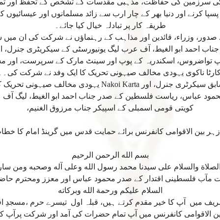
کی سرزمین کی حفاظت، مذہبی مقدسات کے تشخص کے تحفظ اور تمام 
پسپا کرنے اور دنیا بھر کے چار ارب سے زائد مسلمانوں اور عیسائیوں 
طریقہ کار پر تبادلہ خیال کیا جائے۔
کے صدور، وزراء، قائدین اور مذاہب کے رہنماؤں نے شرکت کی ان م
ب احمد ابو الغیط، آف عرب لیگ یونیورسٹی کے سیکریٹری جنرل، او
پ تواضروس، اسکندریہ کے پوپ اور سینٹ مارک کے سرپرست، اور م
 Nakoi Karta یہودی مخالف صیہونی تحریک کا ایک وفد aved
ود عباس، ریاست فلسطین کے صدر جناب احمد ابو الغیط، لیگ آف 
کویتی قومی اسمبلی کے اسپیکر جناب مرزوق الغنیم،
ازہر بین الاقوامی کانفرنس برائے حمایت قدس میں گرینڈ امام کا خطا
بسم الله الرحمن الرحيم
الصلاة والسلام على سيدنا محمد رسول الله وعلى آله وصحبه ومن سار
فلسطينى اقتدار كے صدر محمود عباس اور معزز ومحترم حاضر
السلام عليكم ورحمة الله وبركاته
شريف ميں آپ كا خير مقدم كرتے ہيں، قبلہ اول تيسرے حرم ،مسجدِ
ن الاقوامى كانفرنس ميں آپ تمام حضرات كى آمد اور شركت پرآپ ك