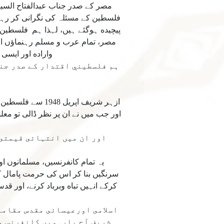
مصر كے صدر جناب عبدالفتاح الس
فلسطين كے مسئلہ كى نگرانى كر رہے 
پيچيده ہوگئے ہيں، لہذا ہم فلسطين
مصر، تمام عرب و مسلم رہنماؤں اورد
واراده اور ايس
ہم فلسطيني اقتدار كے صدر جنا
ازہر شريف اپري
اور ان ميں انتہائى قيمتى 
يہ تمام كانفرنسيں، مسلمانوں ا
سرنگيں بنا كر اس كى حرمت پامال ك
كركے انہيں تباه وبرباد كرنے، اور 
اسلامى اورعيسائى مقدس مقاما
شريف آج بارہويں كانفرنس م