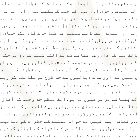
 سماعتوں کو جھنجھوڑنے والے اصحاب فکر و دانش کے خطبات سے زی
لی شہوت و حرص اور ہوس کو ختم کرسکتے ہیں، اور نہ ہی ي
کتے ہیں؛ جو فلسطین کے نوجوانوں اور عورتوں نے نہ جھ
ونے والے صبر اور غير متزلزل عزم و ہمت سے جھیلی ہیں۔
رنس اور میرے الفاظ سے متعلق یہ کہا جاۓ گا، مگر جہاں ت
 کی کانفرنس پہلی کانفرنسز سے مختلف ہے کیونکہ یہ ان حا
انوں کا پتہ دے رہی ہیں؛ پورےخطے کو تقسیم کرنےاور ت
لک بنا کر داروغہ بنانے کے لۓ الٹی گنتی شروع ہو چکی 
کے دروازوں اور بحر متوسط کے مشرقی کناروں پر عرب وطن 
 یہ کہنا بے جا نہیں ہوگا کہ معاملہ بہت خطرناک ہے۔ چ
 نہیں ہے اور سات دہائیوں سے جس طرح ہم مقابلہ کر رہے 
 لعنت بھیجیں گی اور ہمیں اپنے اباء اجداد کہتے ہوۓ 
د ہے تو وہ یہ کہ ہم اس سے کچھ عملی نتائج برآمد کریں
ے پیمانے پر ہی کیوں نہ ہو،ايک منظم جد وجہد کا آغاز 
 مسئلہ فلسطین سے متعلق عمومی اور بیت المقدس کا خصوصی 
یمی نصاب لاکھوں کروڑوں عرب و مسلم نوجوانوں میں اس م
ھی نصاب ایسا نہیں ہے جو اس مسئلے کے خطرات کو بھانپن
 کے مستقبل پر ہونے والے اس کے اثرات کو اجاگر کرے، ج
وںکہ وہ اس مسئلے کے بارے میں ان استعماری نوجوانوں 