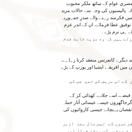
مصري عوام كے ساتھ ملكر محبوب
نہ پاليسيوں كى وجہ سے حالات مزيد
ں فكرمند رہنے والے صدرِ جمہوريہ
توفيق عطا فرمائے، ان كے اندر عزم
ے ہى نرم پڑے۔
رتے ہيں كہ وه مزيد ثابت قدم
ے بعد ديگرے كانفرنس منعقد كرتا رہاہے،
اره كانفرنس منعقد ہوئيں، اور ان ميں افريقہ، ايشيا اور يورپ كے بڑے
 كے اس مريض كى تھى جس كى
بضے، اسے جلانے، كھدائى كر كے
گرجاگھروں جيسے عيسائى آثار حملہ
 نقصان پہنچانے جيسى كاروائيوں كى
فرنسوں كے تيس سال بعد ازہر
ق ومغرب كى روشن خيال اور