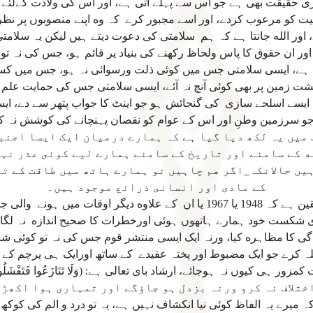
 حقيقت بھى ہے جو اس سے پہلے آتى ہے، اور اس كى ولادت كےلئے 
كو مرعوب كردے، اور اسے مجبور كرے كہ وه اپنے منصوبوں پر نظر ثا
 اور الله جانتا ہے كہ ہم سلامتى كى دعوت ديتے ہيں ليكن يہ سلامت
اور ان حقوق كا پاس ولحاظ ركھنے كى بنياد پر قائم ہو، جس كى نہ 
ہے، ايسى سلامتى جس ميں كوئى ذلت ورسوائى نہ ہو، جس ميں كسى
شت زمين پر بھى كوئى آنچ نہ آئے، ايسى سلامتى جس كى حمايت عل
ايسے اسلحے سازى كى گنجائش ہو جو اينٹ كا جواب پتھر سے دے، اي
جو سرزمين وطنِ اور اس كے عوام كو نقصان پہنچانے كى كوشش نہ 
ميں يہ لكھ ديا گيا ہے كہ ہمارے درميان ايک ايسا اجنب
ه كے سامنے اور تاريخ كے سامنے ہمارے ليے كوئى عذر نہي
يں حالانكہ_اگر هم چاہيں تو ہمارے ہاتھ ميں طاقت كے ت
كے مادى اور انسانى ذرائع موجود ہيں۔
اور ميں ان لوگوں ميں ہوں جن كو يقين ہے كہ 1948 يا 1967 يا ان كے علاوه د
 شكست خود ہمارے ہاتھوں ہوئى اورخطرات كا صحيح اندازه نہ لگ
گى كا مظاہره كيا، ورنہ ايک ايسى منتشر قوم جس كى نہ تو كوئى شن
لہ كرے جو ايک مضبوط اور پختہ عقيدے كے ساتھ اورايک ہى پرچم كے ن
اختلاف نہ كرو ورنہ بزدل ہو جاؤگے اور تمہارى ہوا اكھڑج
میرے یہ الفاظ کوئى نيا انکشاف نہیں ہے، یہ تو درد و الم کی کوکھ 