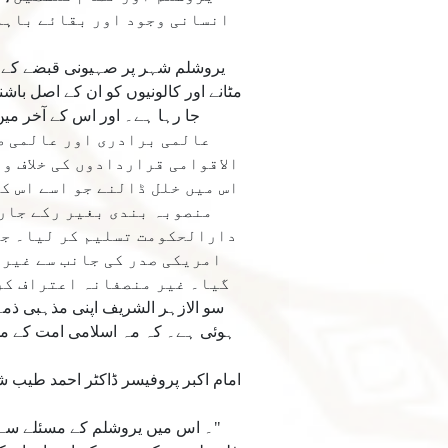
انسانی وجود اور بقائے باہمی 
یروشلم شہر پر صہیونی قبضے کے 
مٹانے اور کالونیوں کو ان کے اصل ب
جا رہا ہے۔ اور اس کے آخر می
عالمی برادری اور عالمی طا
الاقوامی قراردادوں کی خلاف و
اس میں خلل ڈالنے جو اسے اس ک
منصوبہ بندی بغیر رکے جاری
دارالحکومت تسلیم کر لیا۔ جسے
امریکی صدر کی جانب سے غیر
گیا۔ غیر منصفانہ اعتراف کر
سو الازہر الشریف اپنی مذہبی ذمہ 
ہوئی ہے۔ کہ مہ اسلامی امت کے مس
"۔ اس میں یروشلم کے مسئلے سے مت