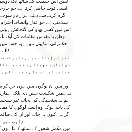
ليكن اس حقيقت كے ساتھ ايک دوسرى
ايسى قوت حاصل كرنا ہے جو جارحيت 
گرم كرنے سے پہلے ہزار بار سوچے،
سلامتى ہے جو عدل وانصافـ احترام 
اس ميں كسى بھاو كى گنجائش ہوتى 
وطن يا مقدس مقامات كى أيک بال
حكمرانى منڈيوں ميں ہو، جس ميں 
ڈالے 
اگر اس زمانے ميں ہمارى قسمت 
كى زبان سمجھتا ہو تو پھر الل
كمزور اور رسوا ہو كر باقى رہ
نے ہميں شكست نہيں دى بلكہ ہمارى
ہم نے سنجيدگى كى بجائے غير سنجيد
كى بات ہوكہ وه ايسے لوگوں كا مقاب
(آپس ميں 
میں مکمل شعور کے ساتھ کہتا ہوں کہ 