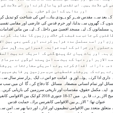
کی علامت ہیں۔ اس تقدس کو پامال کرنے اور اس علامت کی 
اور مذاہب کے امن کو خطرہ ہے۔
کے بعد سے، مقدس شہر کو یہودی بنانے، اس کی شناخت کو تبدیل ک
اشندوں کے گھروں سے بدلنا، اور حرم قدس کی عارضی اور مقامی تقسیم
ں، مسلمانوں کے لیے مسجد اقصیٰ میں داخلے کے لیے من مانی اقدا
قتوں کی جانب سے قبضے کی خلاف ورزیوں کا مقابلہ کرنے 
رزی اور اسے مسلسل مدد فراہم کرنے، اور کسی بھی بین ال
ے حملوں اور جرائم کے لیے جوابدہ ٹھہراتی ہے۔ (پر عمل ن
 ہے۔ اور بات یہاں تک پہنچ گئی کہ امریکہ نے بیت المق
 الازہر اور دنیا کے بہت سے امن پسند لوگوں نے سرعام ر
 ذمہ دارانہ اقدام کرتے ہوئے امریکی سفارتخانہ یروشلم
تے ہوئے کہ یروشلم فلسطینی عرب سرزمین پر قابض صہیون
داری ادا کرتے ہوئے اور وہ امانت جو اس نے ایک ہزار ستر سال سے ز
ائل اور تمام انسانی منصفانہ مسائل کا دفاع کرے گا ان میں سب س
وہ اپنے مکمل حقوق، مقدسات اور تاریخی سرزمین کی بازیابی کریں۔
امام اکبر پروفیسر ڈاکٹر احمد طیب شیخ الازہر نے قاہرہ م
عنوان تھا: " الازہر بین الاقوامی کانفرنس برائے حمایت قدس
علق متعدد بین الاقوامی تنظیموں اور ادارے اور دنیا بھر سے امن سے