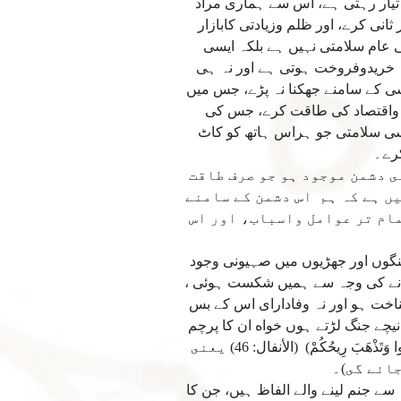
تيار رہتى ہے، اس سے ہمارى مراد
نى كرے، اور ظلم وزيادتى كابازار
ى عام سلامتى نہيں ہے بلكہ ايسى
تو خريدوفروخت ہوتى ہے اور نہ ہى
 كے سامنے جھكنا نہ پڑے، جس ميں
م واقتصاد كى طاقت كرے، جس كى
سى سلامتى جو ہراس ہاتھ كو كاٹ
كرے۔
ى دشمن موجود ہو جو صرف طاقت
ں ہے كہ ہم اس دشمن كے سامنے
مام تر عوامل واسباب، اور اس
يگر اوقات ميں ہونے والى جنگوں اور جھڑيوں ميں صہيونى وجود
انے كى وجہ سے ہميں شكست ہوئى ،
اخت ہو اور نہ وفاداراى اس كے بس
يچے جنگ لڑتے ہوں خواه ان كا پرچم
گرہى كيوں نہ جائے اور ان كى طاقت كمزور ہى كيوں نہ ہوجائے، ارشاد باى تعالى ہے: (وَلَا تَنَازَعُوا فَتَفْشَلُوا وَتَذْهَبَ رِيحُكُمْ) (الأنفال: 46) يعنى
ائے گى)۔
سے جنم لینے والے الفاظ ہیں، جن کا