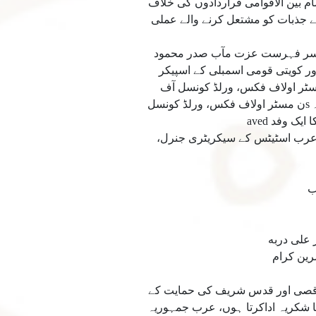
بین الاقوامی قراردادوں کی خلاف
کے جذبات کو مشتعل کرنے والے عملی
یں سر فہرست عزت مآب صدر محمود
ر کویتی قومی اسمبلی کے اسپیکر
سٹر اولاف فکس، ورلڈ کونسل آف
چرچز کے سابق سیکرٹری جنرل، اور کارٹا ناکوی یہودی مخالف صیہونی تحریک کا ایک وفد نے شرکت کی۔۔ sن مسٹر اولاف فکس، ورلڈ کونسل
عرب اسٹیٹس کے سیکریٹری جنرل،
ب
 على دربه
ين كرام
 اقصى اور قدس شريف كى حمايت كے
ا شكريہ اداكرتا ہوں، عرب جمہوريہ