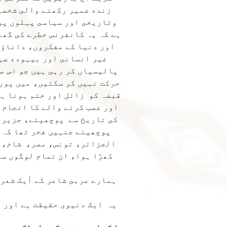
زنده ضمير ركھنے والى شخصيت
وتاريخى اور سياسى پہلوں پر 
ہے كہ يہ كانفرنس خطرے كى گھ
اور دنيا كے مفكروں، داناؤں 
غير انسانى اور بيہوده صہي
پاليسياں كر رہى ہيں جو اس ص
حركت نہيں كر سكتيں، ميں پورے
قبضہ كو زائل اور ختم ہونا ہے
اور غصب كرنے والے كا انجام 
كى تاريخ سے پوچھيئے، جزيرۀ 
پوچھيئے جنہيں فخر تھا كہ 
الجزائر، تونس، مصر، شام، ع
كھڑا ہوا، ان تمام لوگوں سے
ہمارے عربى شاعر كے أيک شعر 
يہ ايک دنيوى حقيقت ہے اور ا