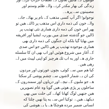
زندگى كى بهار مكدر كرنے والے ظلم وستم اور
مصيبتوں سے پرهے۔
نوجوانو! اگر آپ كسى مذهب كے نام پر بهائے جانے
والے خون كى ذمه داري اس مذهب پر ڈالتے هيں تو
پھر اس خون كى ذمه دارى همارى نئى تهذيب پر
ڈاليں جو گذشته صدى ميں يورپ، ايشيا اور افريقه
ميں بهايا گيا بلكه ان جنگوں كى ذمه دارى بھى
همارى موجوده تهذيب پر هي ڈاليں جو اس صدى
كے آغاز ميں شروع هوئيں اور اب بھى ان كا سلسله
جارى هے اور يه اب تك هرچيز كو اپنى لپيٹ ميں لے
رهى هيں۔
كيا هم ميں سے كوئى، بچوں عورتوں اور مردوں
كى ان بے شمار لاشوں سے چشم پوشى كر سكتا
هے جو ملبوں كے نيچے اور درياوں اور سمندروں كے
ساحلوں پر پڑى هوتى هيں گويا وه عام تصويريں
هيں جنهيں لوگ كهانا كهانے کی حلت میں بھی
ديكھتے هيں ، توكيا اس سے يه پتا نهيں چلتا كه
انسانى ضمير مرده هوچكا هے يا بے هوشى كى