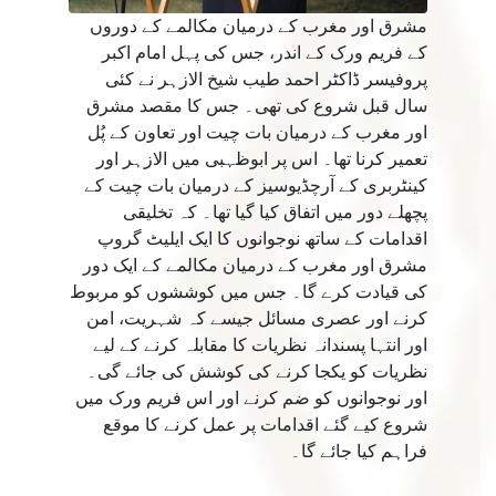
مشرق اور مغرب کے درمیان مکالمے کے دوروں
کے فریم ورک کے اندر، جس کی پہل امام اکبر
پروفیسر ڈاکٹر احمد طیب شیخ الازہر نے کئی
سال قبل شروع کی تھی۔ جس کا مقصد مشرق
اور مغرب کے درمیان بات چیت اور تعاون کے پُل
تعمیر کرنا تھا۔ اس پر ابوظہبی میں الازہر اور
کینٹربری کے آرچڈیوسیز کے درمیان بات چیت کے
پچھلے دور میں اتفاق کیا گیا تھا۔ کہ تخلیقی
اقدامات کے ساتھ نوجوانوں کا ایک ایلیٹ گروپ
مشرق اور مغرب کے درمیان مکالمے کے ایک دور
کی قیادت کرے گا۔ جس میں کوششوں کو مربوط
کرنے اور عصری مسائل جیسے کہ شہریت، امن
اور انتہا پسندانہ نظریات کا مقابلہ کرنے کے لیے
نظریات کو یکجا کرنے کی کوشش کی جائے گی۔
اور نوجوانوں کو ضم کرنے اور اس فریم ورک میں
شروع کیے گئے اقدامات پر عمل کرنے کا موقع
فراہم کیا جائے گا۔