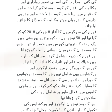
کی گئی۔ مذاہب کی انسانی تصور رواداری اور
مکالمے کی اقدار کو کیسے مستحکم کیا جائے، امن
کے قیام میں اپنا حصہ کیسے ڈالا جائے، اور مذہبی
اداروں کے درمیان موثر مکالمے کے ماڈلز کا جائزہ
لیا جائے۔
فورم کی سرگرمیوں کا آغاز 8 جولائی 2018 کو کیا
گیا تھا اور 50 نوجوانوں نے کیمبرج یونیورسٹی میں
ایک ہفتے کے تربیتی کورس میں حصہ لیا تھا۔ جس
کا ‎ مقصد ان کے درمیان انسانی رابطے کو بڑھانا
اور فورم کے ذریعے شامل کردہ مسائل کے بارے
میں خیالات، علم اور تاثرات کا تبادلہ کرنا تھا۔
کورس کے پروگرام میں متعدد لیکچرز اور
ورکشاپس بھی شامل تھیں جن کا مقصد نوجوانوں
کے پرامن بقائے باہمی کے مسائل سے نمٹنے، تشدد
کا مقابلہ کرنے، تنازعات کو کم کرنے اور سماجی
کاموں میں فعال طور پر شامل ہونے کی
صلاحیتوں کو بڑھانا تھا۔
اس کے بعد نوجوان لیکچرز اور ورکشاپس کی
تکمیل کے لیے لندن کے "لامبیث محل" چلے گئے۔