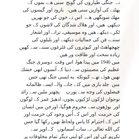
نے جنگى طياروں كى گونج سنى هے، بموں كے
پھٹنے كى آوازيں سنى هيں، بارود اور گيسوں كى
مهك سونگھى هے، اس نے خون كى جو نهريں
ديكھى هيں، اور هلاك شدگان كى لاشوں كے جو
ٹكرے ديكھے هيں وه موسيقى، ترانے اور اشعار
سننے، فن كى جماليات ديكھنے اور بلبلوں كى
چهچهاهٹ اور كبوتروں كى غٹرغوں سننے سے كهيں
زياده سخت اور طاقت ور هيں۔
ميں 1946 ميں پيدا هوا، اس وقت دوسرى جنگ
عظيم كى مصيبتوں سے دنيا كے آنسوں ابھى خشك
نهيں هوئے تھے، كيونكه يه ايسى جنگ تھى جس
ميں جلد بازى ميں كئے جانے والے ايسے ظالمانه
فيصلوں كى وجه سے يورپ پچهتر ملين سے زائد
نوجوان لڑكوں لڑكيوں بچوں، ادھيڑ عمر كے لوگوں
اور بوڑھوں سے محروم هوگيا، اورجن ميں انسان
كى حرمت اور اس كے اُس وجود كى حرمت اور
اس كے احترام كا پاس ولحاظ نهيں ركھا گيا جس
كى الله تعالى نے سات آسمانوں كے اوپر سے
تكريم كى اور اس كو اپنى ديگر تمام مخلوقات پر