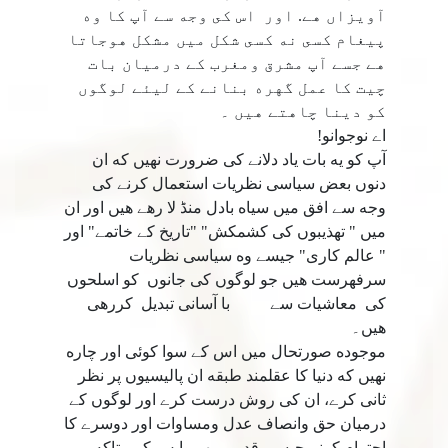
آويزاں هے. اور اس كى وجه سے آپ كا وه
پيغام كسى نه كسى شكل ميں مشكل هوجاتا
هے جسے آپ مشرق ومغرب كے درميان بات
چيت كا عمل گهره بنانے كے ليئے لوگوں
كو دينا چاهتے هيں ۔
اے نوجوانو!
آپ كو يه بات ياد دلانے كى ضرورت نهيں كه ان
دنوں بعض سياسى نظريات استعمال كرنے كى
وجه سے افق ميں سياه بادل منڈ لا رهے هيں اور ان
ميں " تهذيبوں كى كشمكش" "تاريخ كے خاتمے" اور
" عالم كارى" جيسے وه سياسى نظريات
سرفهرست هيں جو لوگوں كى جانوں كو اسلحوں
كى معاشيات سے با آسانى تبديل كررهى
هيں۔
موجوده صورتحال ميں اس كے سوا كوئى اور چاره
نهيں كه دنيا كا عقلمند طبقه ان پاليسيوں پر نظر
ثانى كرے، ان كى روش درست كرے اور لوگوں كے
درميان حق وانصاف عدل ومساوات اور دوسرے كا
احترام كرنے جيسى قدريں پھر واپس كرے تاكه