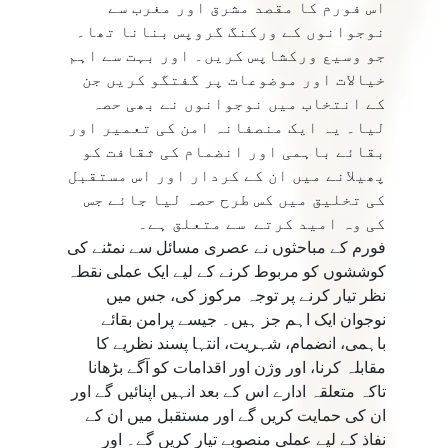
اس فورم کا مقصد مشرق اور مغرب سے
نوجوانوں کے ورکنگ گروپس بنانا تھا۔
جو وسیع ورکشاپس کریں۔ اور بہت سے اہم
خیالات اور موضوعات پر گفتگو کریں جن
کے انتخاب میں نوجوانوں نے بھی حصہ
لیا۔ یہ ایک منصفانہ امن کی تعمیر اور
بقائے باہمی اور انضمام کی ثقافت کو
پھیلانے میں ان کے کردار اور اس مستقبل
کی تخلیق میں کس طرح حصہ لیا جائے جس
کی وہ امید کرتے سے متعلق ہے۔
فورم کے مباحثوں نے عصری مسائل سے نمٹنے کی
کوششوں کو مربوط کرنے کے لیے ایک عملی نقطہ
نظر تیار کرنے پر توجہ مرکوز کی، جس میں
نوجوان ایک اہم جز ہیں۔ جیسے پرامن بقائے
باہمی، انضمام، شہریت، انتہا پسند نظریے کا
مقابلہ کرنا، اور وژن اور اقدامات کو آگے بڑھانا
تاکہ متعلقہ ادارے اس کے بعد انہیں اپنائیں گے اور
ان کی حمایت کریں گے اور مستقبل میں ان کے
نفاذ کے لیے عملی منصوبے تیار کریں گے۔ اور