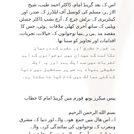
اس کے بعد گرینڈ امام، ڈاکٹر احمد طیب، شیخ
الازہر، مسلم کی کونسل آف ایلڈرز کے صدر، اور
کینٹربری کے برٹش چرچ کے آرچ بشپ ڈاکٹر جسٹن
ویلبی کے ساتھ آخری کھلی ملاقات ہوئی، جس کا
مقصد مذہبی رہنما نوجوانوں کے خیالات، تجربات،
اقدامات اور تجاویز کو سننا تھا۔
یہ فورم مشرق اور مغرب کے درمیان
مکالمے کے میدان میں نوجوانوں کے اہم
تجربات میں سے ایک ہے، اور یہ ایک
حقیقی بنیاد ہے جس پر مستقبل میں دنیا
کے کئی ممالک میں کام کیا جا سکتا ہے۔
پیس میکرز یوتھ فورم میں گرینڈ امام کا خطاب
بسم الله الرحمن الرحيم
اے اس هال ميں جمع هونے والے اور دنيا كے مشرق
ومغرب كے نوجوانوں كى نمائندگى كرنے والے
نوجوانو! ميں آپ كو سلام عرض كررها هوں اور