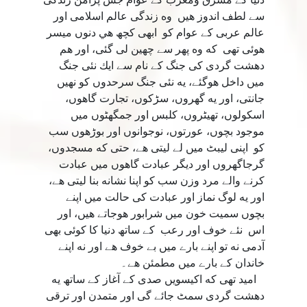
سے لطف اندوز هيں وه زندگى عالم اسلامى اور
عالم عربى كے عوام كو ابھى كچھ هي دنوں ميسر
هوئى تھى كه وه پھر سے چھين لى گئى، اور هم
دهشت گردى كى جنگ كے نام سے ايك نئى جنگ
ميں داخل هوگئے، يه نئى جنگ سرحدوں كو نهيں
جانتى، اور يه گھروں، سڑكوں، تجارت گاهوں،
اسكولوں، تھيٹروں، كلبس اور جمگھٹوں ميں
موجود بچوں، عورتوں، نوجوانوں اور بوڑھوں سب
كو اپنى ليبٹ ميں لے ليتى هے، حتى كه مسجدوں،
گرجاگھروں اور ديگر عبادت گاهوں ميں عبادت
كرنے والے مرد وزن سب كو اپنا نشانه بنا ليتى هے،
اور يه لوگ نماز اور عبادت کى حالت ميں اپنے
بچوں سميت خون ميں شرابور هوجاتے هيں، اور
اس نئے خوف اور رعب كے ساتھ دنيا كا كوئى بھى
آدمى نه تو اپنے بارے ميں بے خوف هے اور نه اپنے
خاندان كے بارے ميں مطمئن هے۔
اميد تھى كه اكيسويں صدى كے آغاز كے ساتھ يه
دهشت گردى سمٹ جائے گى اور متمدن اور ترقى