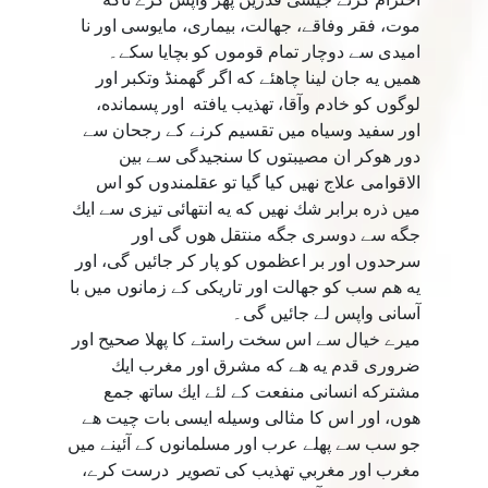
موت، فقر وفاقے، جهالت، بيمارى، مايوسى اور نا
اميدى سے دوچار تمام قوموں كو بچايا سكے۔
هميں يه جان لينا چاهئے كه اگر گھمنڈ وتكبر اور
لوگوں كو خادم وآقا، تهذيب يافته اور پسمانده،
اور سفيد وسياه ميں تقسيم كرنے كے رجحان سے
دور هوكر ان مصيبتوں كا سنجيدگى سے بين
الاقوامى علاج نهيں كيا گيا تو عقلمندوں كو اس
ميں ذره برابر شك نهيں كه يه انتهائى تيزى سے ايك
جگه سے دوسرى جگه منتقل هوں گى اور
سرحدوں اور بر اعظموں كو پار كر جائيں گى، اور
يه هم سب كو جهالت اور تاريكى كے زمانوں ميں با
آسانى واپس لے جائيں گى۔
ميرے خيال سے اس سخت راستے كا پهلا صحيح اور
ضرورى قدم يه هے كه مشرق اور مغرب ايك
مشتركه انسانى منفعت كے لئے ايك ساتھ جمع
هوں، اور اس كا مثالى وسيله ايسى بات چيت هے
جو سب سے پهلے عرب اور مسلمانوں كے آئينے ميں
مغرب اور مغربي تهذيب كى تصوير درست كرے،