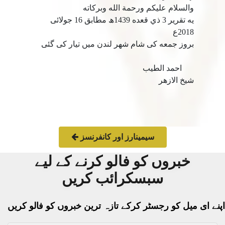
والسلام عليكم ورحمة الله وبركاته
يه تقرير 3 ذي قعده 1439ھ مطابق 16 جولائى
2018ع
بروز جمعه كى شام شهر لندن ميں تيار كى گئى
احمد الطيب
شيخ الازهر
سیمینارز اور کانفرنسز
خبروں کو فالو کرنے کے لیے
سبسکرائب کریں
اپنے ای میل کو رجسٹر کرکے تازہ ترین خبروں کو فالو کریں