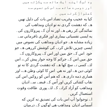
وه لوگ اپنے ايك هاتھ سے پكڑتے هيں
اور دوسرے هاتھ سے اس كى نصوص سے
كھلواڑ كرتے هيں ۔
كيا يه عجيب وغريب تضاد اس بات كى دليل نهيں
هے كه دهشت گردى نه تو اديان ومذاهب كى
نمائندگى كر رهى هے اور نه اُن كے پيروكاروں كى۔
يه ايسى نفسياتى بيمارى اور فكرى نافرماني سے
زياده مشابه هے جو اديان ومذاهب كى نصوص ميں
ايسى چيزيں تلاش كرنے كى كوشش كررهى هے جو
خود اس كے حق ميں اور اس كے پيروكاروں كے
حق ميں اس كے جرائم كا وجه جواز پيش كرے، اس
لئے كسى نے سچ كها هے كه دهشت گردى كا نه تو
كوئى دين هے اور نه هي اس كا كوئى وطن هے، اور
همارى ذمه دارى هے كه هم اُس كو روكيں اس كى
نقاب كشائى كريں اور اُس كے قبضے سے اديان
ومذاهب كو آزاد كرانے كے لئے پورى طاقت وقوت
استعمال كريں۔
اے نوجوانو! آپ اس بات كى تصديق نه كريں كه
آسمانى اديان ومذاهب هي لوگوں كے درميان