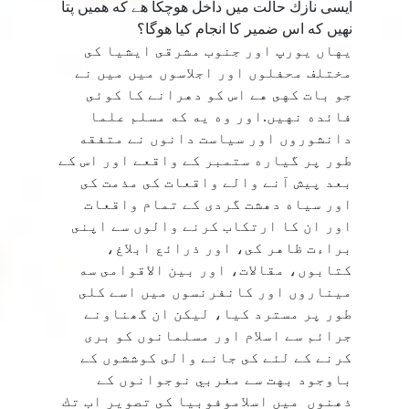
ايسى نازك حالت ميں داخل هوچكا هے كه هميں پتا
نهيں كه اس ضمير كا انجام كيا هوگا؟
يهاں يورپ اور جنوب مشرقى ايشيا كى
مختلف محفلوں اور اجلاسوں ميں ميں نے
جو بات كهى هے اس كو دهرانے كا كوئى
فائده نهيں.اور وه يه كه مسلم علما
دانشوروں اور سياست دانوں نے متفقه
طور پر گياره ستمبر كے واقعے اور اس كے
بعد پيش آنے والے واقعات كى مذمت كى
اور سياه دهشت گردى كے تمام واقعات
اور ان كا ارتكاب كرنے والوں سے اپنى
براءت ظاهر كى، اور ذرائع ابلاغ،
كتابوں، مقالات، اور بين الاقوامى سه
ميناروں اور كانفرنسوں ميں اسے كلى
طور پر مسترد كيا، ليكن ان گھناونے
جرائم سے اسلام اور مسلمانوں كو برى
كرنے كے لئے كى جانے والى كوششوں كے
باوجود بهت سے مغربي نوجوانوں كے
ذهنوں ميں اسلاموفوبيا كى تصوير اب تك