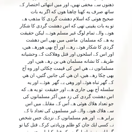
ذهنوں سے مخفى نهيں، اور ميں انتهائى اختصار كے
ساتھ صرف يه كهنا چاهتا هوں كه اگر يه بات
صحيح هوتى كه اسلام دهشت گردى كا مذهب هے
تو يه بات يقينى تھى كه اس دهشت گردى كا شكار
هونے والے تمام لوگ غير مسلم هوتے، ليكن حقيقت
يه هے كه مسلمان ماضى ميں بھى اس دهشت
گردى كا شكار هوتے رهے، اور آج بھى هورهے هيں،
اور اس كے اسلحوں اور قتل وهلاكت كے وحشيانه
طريقے كا نشانه مسلمان هي بن رهے هيں، اور
مسلمانوں نے هي اس كى قيمت چكائى اور وه آج
بھى چكا رهے هيں، ان هي كى جانیں گئيں، ان هي
كے گھر تباه هوئے اور وهى بے گھر هوئے، اور يه
سلسله آج بھى جارى هے، اور حقيقت تو يه هے كه
اس دهشت گردى كى زد ميں آكر مسلمانوں كى
جو تعداد هلاك هوئی هے اُس كے مقابلے ميں اس
سے هلاك هونے والے غير مسلموں كى تعداد نا كے
برابر هے، اور هم مسلمانوں كے نزديك جس شخص
نے كسى ايك جان كو ظلم وزيادتى كركے قتل كيا تو
گويا اس نے تمام لوگوں كو قتل كيا، اور جس نے