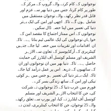
نوجوانوں کے کام کرنے والے گروپ کے مرکز کے
طور پر کام کرنا، جس میں دنیا بھر سے عزم اور
قابل قدر نظر رکھنے والے نوجوان مستقبل میں
شامل ہوں گے، تاکہ اچھی اور امن کی ایک بہتر
دنیا کی تعمیر میں اپنا حصہ ڈال سکیں۔
نوجوانوں کے اس ممتاز اجتماع کا مقصد امن کے
خواہاں نوجوانوں کی ایک عالمی ٹیم بنانا ہے۔ تاکہ
ان اقدامات اور تقریبات میں حصہ لیا جائے جنہیں
کینٹربری کے آرکڈیوسیز کے تعاون سے الازہر
الشریف اور مسلم کونسل آف ایلڈرز کی حمایت
حاصل ہے۔ تاکہ دنیا بھر میں ان نوجوانوں اور ان
کے ساتھیوں کے ذریعہ اس پر عمل درآمد کیا جائے
تاکہ ایک بہتر دنیا کی تعمیر ہو جس میں ہر کوئی
نیکی اور امن کے ساتھ زندگی بسر کرے۔
فورم میں عرب دنیا کے 25 نوجوانوں نے شرکت
کی، جن کا انتخاب الازہر الشریف اور مسلم
کونسل آف ایلڈرز نے کیا، اور یورپ سے تعلق رکھنے
والے 25 نوجوان، جن کا انتخاب کینٹربری، لندن نے
کیا۔ اس کے لیے کچھ معیار تھے جن میں سے سب