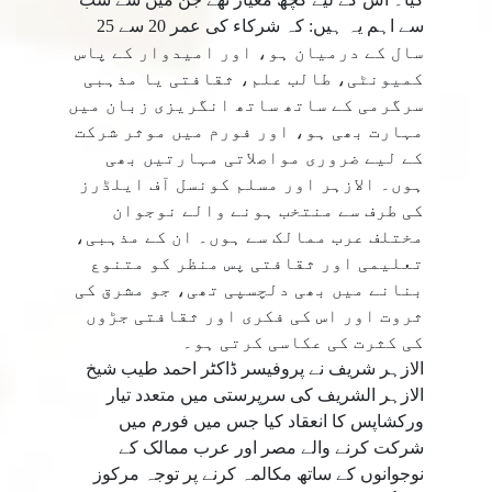
سے اہم یہ ہیں: کہ شرکاء کی عمر 20 سے 25
سال کے درمیان ہو، اور امیدوار کے پاس
کمیونٹی، طالب علم، ثقافتی یا مذہبی
سرگرمی کے ساتھ ساتھ انگریزی زبان میں
مہارت بھی ہو، اور فورم میں موثر شرکت
کے لیے ضروری مواصلاتی مہارتیں بھی
ہوں۔ الازہر اور مسلم کونسل آف ایلڈرز
کی طرف سے منتخب ہونے والے نوجوان
مختلف عرب ممالک سے ہوں۔ ان کے مذہبی،
تعلیمی اور ثقافتی پس منظر کو متنوع
بنانے میں بھی دلچسپی تھی، جو مشرق کی
ثروت اور اس کی فکری اور ثقافتی جڑوں
کی کثرت کی عکاسی کرتی ہو۔
الازہر شریف نے پروفیسر ڈاکٹر احمد طیب شیخ
الازہر الشریف کی سرپرستی میں متعدد تیار
ورکشاپس کا انعقاد کیا جس میں فورم میں
شرکت کرنے والے مصر اور عرب ممالک کے
نوجوانوں کے ساتھ مکالمہ کرنے پر توجہ مرکوز