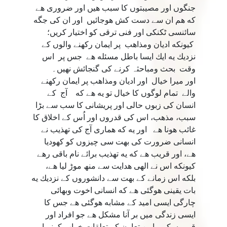
جنگوں اور مصيبتوں كا سبب هيں اور ضرورى هے
كه هم ان سے دست كش هوجائيں اور ان كى جگه
سائنسى ٹكنكى اور فنى ترقى كو اختيار كريں؛
كيونكه اديان ومذاهب پر ايمان ركھنے والوں كے
نزديك يه ايك ايسا باطل مسئله هے جس پر اس
وقت بحث ومباحثہ كرنے كى گنجائش نهيں۔
اور ميرا خيال اور اديان ومذاهب پر ايمان ركھنے
والے تمام لوگوں كا خيال تو يه هے كه آج كے
انسان كى زبوں حالى اور پريشانى كا سب سے بڑا
سبب، مذهب، اس كى قدروں اور اُس كے اخلاق كا
غائب هونا هے اور يه كه همارى آج كى تهذيب نے
انسانى ضرورت کى بهت سى چيزوں كو كھوديا
هے، اور قريب هے كه يه تهذيب برائے نام باقى رهے
كيونكه اس نے الهى هدايت سے منھ موڑ ليا هے،
بلكه اس زمانے كے بهت سے دانشوروں كے نزديك يه
بات يقينى هوگئى هے كه انسانى اخوت وبھائى
چارگى ايسى اميد كے مشابه هوگئى هے جس كا
ايسى زندگى ميں بر آنا مشكل هے جو افراد اور
قوموں كے مابين تعاون كے تعلقات خراب كرنے اور