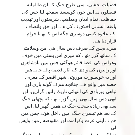
فضيلت بخشى، اسى طرح جنگ كے ان ظالمانه
فيصلوں نے اس خون كوسستا سمجھ ليا جس كى
حفاظت، تمام اديان ومذاهب، شريعتوں اور تهذيب
يافته انسانى اخلاق نے كى هے، اور حق وانصاف
كے علاوه كسى دوسرى جگه اس كا بهانا حرام
قرار ديا هے۔
ميرے بچپن كے صرف دس سال هي امن وسلامتى
كے ساتھ گزرےتھے كه ميرى اس بستى ميں خوف
وهراس كى فضا قائم هوگئى جس ميں بادشاهوں
اور رانيوں كى وادى كے آثار ِقديمه پائے جاتے هيں
اور يه خوبصورت موروثى شهر اقصر كے مغربى
حصه ميں واقع هے، چنانچه هم نے گوله بارى اور
تباهى وبربادى كى انتهائى تاريك راتيں گزاريں، اور
ابھى دس سال بھى نهيں گزرے تھے كه پچھلى جنگ
سے بھى زياده سخت جنگ نے هميں گھير ليا، اس
كے بعد هم تيسرى جنگ ميں داخل هوئے جس ميں
هم نے اپنى عزت وكرامت اور مقبوضه زمين واپس
لى۔
دنيا كے مشرق ومغرب كے عوام جس پرامن زندگى