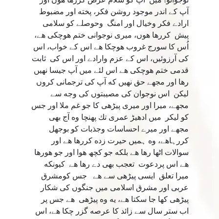
آپ كے اندر موجود روشن فكر، پخته اور مضبوط
ارادے فكر وخيال اور امنگ وحوصلے كو سلامى
پيش كررها هوں، ميرى نوجوانى ختم هوچكى هے،
اُس كا سورج غروب هوچكا هے اس كے خواب، اس
كى آرزوئيں، اس کے عزم وارادے اور اس كى ثابت
قدمى ختم هوچكى هے اس لئے ميں آپ جيسا نهيں
رها اور مجھے حق نهيں كه آپ كى ترجمانى كروں
ليكن اس نوجوان كى مصيبتوں كى وجه سے
مجھے، ميرا اور ميرى پيڑھى كا جو غم ملا اور جس
كو ليكر ميں ادھيڑ عمرى تك پهنچا وه آج بھى
مجھے اور ميرے احساسات وجذبات كو بوجھل
كررہاهے، وه ہمیں حيرت زده كررها هے اور
سوالات اٹھا رها هے بلكه جو كچھ هوا اور جو هورها
هے اس پردعوت تعجب بھى دے رها هے كيونكه
ميرا تعلق ايسى پيڑھى سے هے جس كومشرق
عربى اور مشرق اسلامى ميں جنگوں كى شكار
پيڑھى كها جا سكتا هے، يه وه پيڑھى هے جس پر
اب ستر سال سے زائد كا عرصه گزر چكا هے، اس