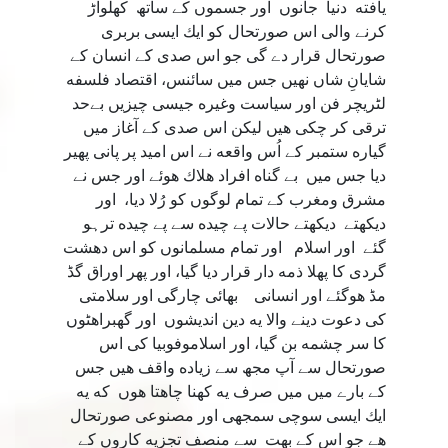
يافته دنيا جانوں اور جسموں كے ساتھ كھلواڑ
كرنے والى اس صورتحال كو ايك ايسى بربرى
صورتحال قرار دے گى جو اس صدى كے انسان كے
شايانِ شاں نهيں جس ميں سائنس، اقتصاد فلسفه
لٹريچر فن اور سياست وغيره جيسى چيزيں بےحد
ترقى كر چكى هيں ليكن اس صدى كے آغاز ميں
گياره ستمبر كے اُس واقعه نے اس اميد پر پانى پھير
ديا جس ميں بے گناه افراد هلاك هوئے اور جس نے
مشرق ومغرب كے تمام لوگوں كو رُلا ديا، اور
ديكھتے ديكھتے حالات پے چيده سے پے چيده ترہو
گئے اور اسلام اور تمام مسلمانوں كو اس دهشت
گردى كا پهلا ذمه دار قرار ديا گيا، اور پھر اوراق گڈ
مڈ هوگئے اور انسانى بھائى چارگى اور سلامتى
كى دعوت دينے والا يه دين انديشوں اور گھبراهٹوں
كا سر چشمه بن گيا، اور اسلاموفوبيا كى اس
صورتحال سے آپ مجھ سے زياده واقف هيں جس
كے بارے ميں ميں صرف يه كهنا چاهتا هوں كه يه
ايك ايسى سوچى سمجھى اور مصنوعى صورتحال
هے جو اس كے بهت سے منصف تجزيه کاروں كے