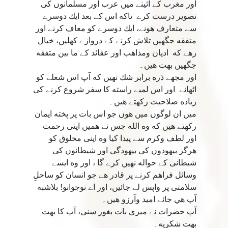
اور مغرب كے آئينے ميں عرب اور مسلمانوں كى
تصوير درست كرے تاكه اس كے بعد ايك دوسرے
سے متعارف هونے، ايك دوسرے كو معاف كرنے اور
متفقه جگهيں تلاش كرنے كے دروازے كھليں، خيال
رهے كه اديان ومذاهب اور عقائد كے ما بين متفقه
جگهيں بهت هيں۔
اور مجھے ذره برابر شك نهيں كه آپ اس شعلے كو
اٹھانے اور اس لمبے راسته كا سفر شروع كرنے كى
زياده صلاحيت ركھتے هيں۔
ميں ان لوگوں ميں هوں جو اس بات پر پخته ايمان
ركھتے هيں كه وه الله جس نے هميں اپنى رحمت
اور لطف وكرم سے پيدا كيا وه اپنى مخلوق كو
هرگز بيهودوں كى بيهودگى اور شيطانوں كى
شيطانى كے حواله نهيں كرے گا ، اور وه ايسے
وسائل فراهم كرنے پر قادر هے جو انسان كو ساحلِ
سلامتى پر واپس لے جائيں، اور اے نوجوانو! بلاشبه
آپ هي جائے اميد وآرزو هيں۔
آپ حضرات نے ميرى بات بغور سنى، آپ كا بهت
بهت شكريه۔