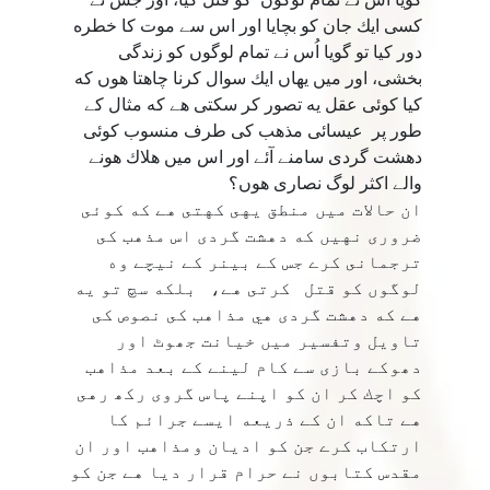
كسى ايك جان كو بچايا اور اس سے موت كا خطره
دور كيا تو گويا اُس نے تمام لوگوں كو زندگى
بخشى، اور میں يهاں ايك سوال كرنا چاهتا هوں كه
كيا كوئى عقل يه تصور كر سكتى هے كه مثال كے
طور پر عيسائى مذهب كى طرف منسوب كوئى
دهشت گردى سامنے آئے اور اس ميں هلاك هونے
والے اكثر لوگ نصارى هوں؟
ان حالات ميں منطق يهى كهتى هے كه كوئى
ضرورى نهيں كه دهشت گردى اس مذهب كى
ترجمانى كرے جس كے بینر كے نيچے وه
لوگوں كو قتل كرتى هے، بلكه سچ تو يه
هے كه دهشت گردى هي مذاهب كى نصوص كى
تاويل وتفسير ميں خيانت جھوٹ اور
دھوكے بازى سے كام لينے كے بعد مذاهب
كو اچك كر ان كو اپنے پاس گروى ركھ رهى
هے تاكه ان كے ذريعه ايسے جرائم كا
ارتكاب كرے جن كو اديان ومذاهب اور ان
مقدس كتابوں نے حرام قرار ديا هے جن كو