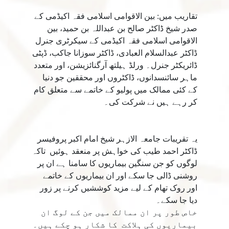
تقاریب میں: بین الاقوامی اسلامی فقہ اکیڈمی کے
صدر شیخ ڈاکٹر صالح بن عبداللہ بن حمید، بین
الاقوامی اسلامی فقہ اکیڈمی کے سیکرٹری جنرل
ڈاکٹر عبدالسلام العبادی، ڈاکٹر سوزانا جاکب، ڈپٹی
ڈائریکٹر جنرل۔ ورلڈ ہیلتھ آرگنائزیشن، اور متعدد
ماہر سائنسدانوں، ڈاکٹروں اور محققین جو دنیا
کے کئی ممالک میں پولیو کے خاتمے سے متعلق کام
کر رہے ہیں نے شرکت کی۔
یہ تقریبات جامعہ الازہر شیخ امام اکبر پروفیسر
ڈاکٹر احمد طیب کی خواہش پر منعقد ہوئیں تاکہ
لوگوں کو جن سنگین بیماریوں کا سامنا ہے ان پر
روشنی ڈالی جا سکے اور ان بیماریوں کے خاتمے
اور روک تھام کے لیے مزید کوششیں کرنے پر زور
دیا جا سکے۔
خاص طور پر ان ممالک میں جن کے لوگ ان
بیماریوں کی ہلاکت کا شکار ہو چکے ہیں۔