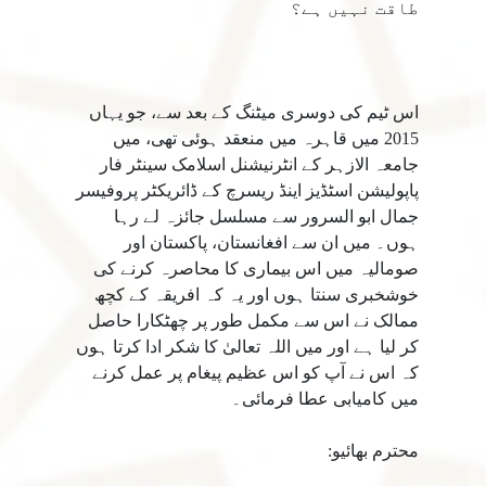
طاقت نہیں ہے؟
اس ٹیم کی دوسری میٹنگ کے بعد سے، جو یہاں
2015 میں قاہرہ میں منعقد ہوئی تھی، میں
جامعہ الازہر کے انٹرنیشنل اسلامک سینٹر فار
پاپولیشن اسٹڈیز اینڈ ریسرچ کے ڈائریکٹر پروفیسر
جمال ابو السرور سے مسلسل جائزہ لے رہا
ہوں۔ میں ان سے افغانستان، پاکستان اور
صومالیہ میں اس بیماری کا محاصرہ کرنے کی
خوشخبری سنتا ہوں اور یہ کہ افریقہ کے کچھ
ممالک نے اس سے مکمل طور پر چھٹکارا حاصل
کر لیا ہے اور میں اللہ تعالیٰ کا شکر ادا کرتا ہوں
کہ اس نے آپ کو اس عظیم پیغام پر عمل کرنے
میں کامیابی عطا فرمائی۔
محترم بھائیو: