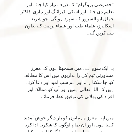
"خصوصی پروگرام" کے ذریعے تیار کیا جائے اور
تعلیم دی جائے اور اسکی ڈیزائنگ اور تیاری. ڈاکٹر
جمال ابو السرور کے سپرد ہو گی جو شریعہ
اسکالرز، علماء طب اور علماء تربیت کے تعاون
سے کریں گے۔
یہ ایک سوچ ہے، میں سمجھتا ہوں کہ معزز
مشاورتی ٹیم کی راہداریوں میں اس کا مطالعہ
کیا جا سکتا ہے، اور ہم سب امید اور دعا کرتے
ہیں کہ اللہ تعالیٰ ہمیں اور آپ کو ممالک اور
افراد کی بھلائی کی توفیق عطا فرمائے۔
میں اپنے معزز مہمانوں کو بار دیگر خوش آمدید
کہتا ہوں، اور ان تمام لوگوں کا شکریہ ادا کرتا
ہوں جنہوں نے اس اچھی میٹنگ کا اہتمام کیا۔