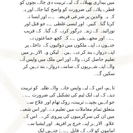
میں بیداری پھیلانے کے لیے تربیت دی جائے بچوں کو
قطرے پلانے کی ضرورت کو واضح کیا جائے اور یہ
کہ یہ والدین پر شرعی فریضہ ہے، اور ایسا نہ
کرنا گناہ کبیرہ اور ایسی غلطی ہے جو قتل اور
نوزائیدہ کے زندہ درگور کرنے کے گناہ کے قریب
ہے۔ اور مجھے یقین ہے کہ کچھ جماعتوں نے
جنہوں نے اپنے ملکوں میں دوائیوں کے داخلے پر
اپنے دروازے بند کر دیے ہیں۔ لیکن وہ الازہر میں
تعلیم حاصل کرنے والے اور اس ملک میں واپس آنے
والے اپنے شہریوں کے سامنے دروازے بند نہیں کر
سکیں گے۔
تاہم، اس کے لیے واپس جانے والے طلبہ کو تربیت
دینے کے لیے ایک ٹیم کی تشکیل کی ضرورت ہے۔
جو انہیں بچپنے، تربیت، روک تھام اور علاج سے
متعلق تمام معاملات میں تعلیم دے۔اور اس شعبے
میں ان کی سرگرمیوں کی پیروی کرے۔ اس کے
علاوہ الازہر اپنے خرچ پر افریقہ اور ایشیا سے
اماموں کو لانے کے قابل ہے۔; جنہیں ایک