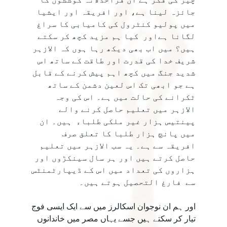
جائزہ لینا ہے، اور افریقہ اور ایشیا
میں پولیو کنٹرول کی کامیابی کا سراغ
لگانا ہےاور کیا ہم مزید کچھ کر سکتے
ہیں؟ میں اب بھی دیکھ رہا ہوں کہ الازہر
شریف خدا کی قدرت اور طاقت کے ساتھ اس
شدید جنگ میں کچھ اہم پیش کرنے کے قابل
ہے جو ابھی تک اس لعین دشمن کے ساتھ
ٹکرانے کی حالت میں ہے۔ اس کی وجہ
الازہر میں تعلیم حاصل کرنے والے
پینتیس ہزار غیر ملکی طلباء ہیں۔ ان
میں پانچ ہزار طلبا کا تعلق صرف
افریقہ سے ہے۔ یہ سب الازہر میں تعلیم
حاصل کرتے ہیں اور ہر سال سینکڑوں اور
ہزاروں کی تعداد میں اس کے ڈیپارٹمنٹس
سے فارغ التحصیل ہوتے ہیں۔
اور ہم ان نوجوان اسکالرز میں سے ایک ایسی فوج
تیار کر سکتے ہیں جسے یہاں مصر میں خاندانوں