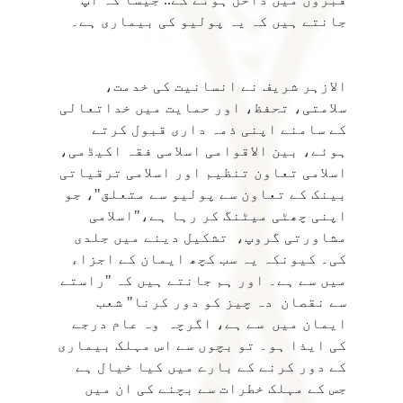
جانتے ہیں کہ یہ پولیو کی بیماری ہے۔
الازہر شریف نے انسانیت کی خدمت،
سلامتی، تحفظ، اور حمایت میں خداتعالی
کے سامنے اپنی ذمہ داری قبول کرتے
ہوئے، بین الاقوامی اسلامی فقہ اکیڈمی،
اسلامی تعاون تنظیم اور اسلامی ترقیاتی
بینک کے تعاون سے پولیو سے متعلق"، جو
اپنی چھٹی میٹنگ کر رہا ہے،"اسلامی
مشاورتی گروپ، تشکیل دینے میں جلدی
کی۔ کیونکہ یہ سب کچھ ایمان کے اجزاء
میں سے ہے۔ اور ہم جانتے ہیں کہ "راستے
سے نقصان دہ چیز کو دور کرنا" شعب
ایمان میں سے ہے، اگرچہ وہ عام درجے
کی ایذا ہو۔ تو بچوں سے اس مہلک بیماری
کے دور کرنے کے بارے میں کیا خیال ہے
جس کے مہلک خطرات سے بچنے کی ان میں