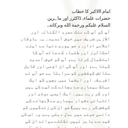
امام االاکبر کا خطاب
حضرات علماء، ڈاکٹرز اور ماہرین
السلام عليكم ورحمة الله وبركاته..
آپ کو آپ کے ملک مصر، الکنانہ اور
الازہر شریف میں خوش آمدید۔ یہ باوقار
اسلامی ادارہ، جو پوری دنیا سے اپنے
اسکالرز اور طلباء کے ساتھ آپ کا
استقبال کرتا ہے، آپ کو خوش آمدید
کہتا ہے، اور آپ کی ان اچھی اور قابل
ستائش کوششوں کو سراہتا ہے جو آپ نے
افریقہ اور ایشیا میں بچوں کو ایک
مہلک بیماری سے بچانے کے لیے کی ہیں
اور کر رہے ہیں۔ ایک ایسی موذی اور
انتہائی دشوار بیماری سے (بچانے کی
کوشش کر رہے ہیں) جو ان کی زندگیوں کو
دائمی جہنم میں بدل دیتی ہے، وہ اس کی
قید سے باہر نہیں نکلتے سوائے ان کی
قبروں میں داخل ہونے کے.. جیسا کہ آپ