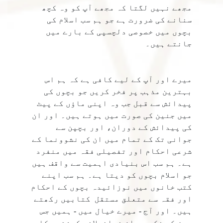
مجھے نہیں لگتا کہ مجھے آپ کو وہ کچھ
سنانے کی ضرورت ہے جو ہم سب اسلام کی
بچوں میں خصوصی دلچسپی کے بارے میں
جانتے ہیں۔
میرے اور آپ کے لیے کافی ہے کہ ہم اس
بہترین مذہب پر فخر کریں جو بچوں کی
پیدائش سے قبل جب وہ اپنی ماؤں کے پیٹ
میں جنین کی صورت میں ہوتے ہیں۔ اور ان
کی پیدائش کے دوران، اور بچپن سے
جوانی تک کے تمام میں ان کی نشوونما کے
شرعی احکام اور تفصیلی فقہ میں منفرد
ہے۔ ہم سب اس بنیادی اہمیت سے واقف ہیں
جو اسلام بچوں کو دیتا ہے۔ ہم سب اپنے
کتب خانوں میں نوزائیدہ بچوں کے احکام
اور فقہ سے متعلق مستقل کتابیں رکھتے
ہیں۔ اور آج - میرے خیال میں - ہمیں جس
چیز کی فکر ہے ان فراخدلانہ کوششوں کا