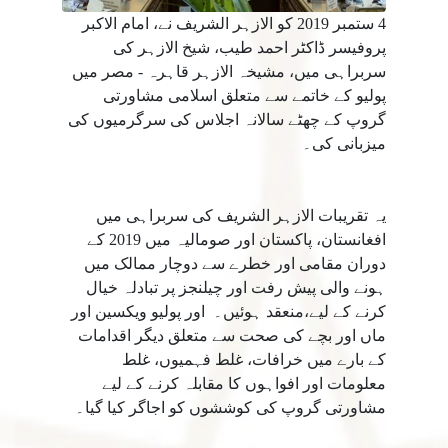
4 ستمبر 2019 کو الازہر الشریف نے، امام الاکبر
پروفیسر ڈاکٹر احمد طیب، شیخ الازہر کی
سربراہی میں، مشیخہ الازہر قاہرہ - مصر میں
پولیو کے خاتمے سے متعلق اسلامی مشاورتی
گروپ کے چھٹے سالانہ اجلاس کی سرگرمیوں کی
میزبانی کی۔
یہ تقریبات الازہر الشریف کی سربراہی میں
افغانستان، پاکستان اور صومالیہ میں 2019 کے
دوران مقامی اور خطرے سے دوچار ممالک میں
ہونے والی پیش رفت اور چیلنجز پر تبادلہ خیال
کرنے کے لیے،منعقد ہوئیں۔ اور پولیو ویکسین اور
ماں اور بچے کی صحت سے متعلق دیگر اقدامات
کے بارے میں خرافات، غلط فہمیوں، غلط
معلومات اور افواہوں کا مقابلہ کرنے کے لیے
مشاورتی گروپ کی کوششوں کو اجاگر کیا گیا۔