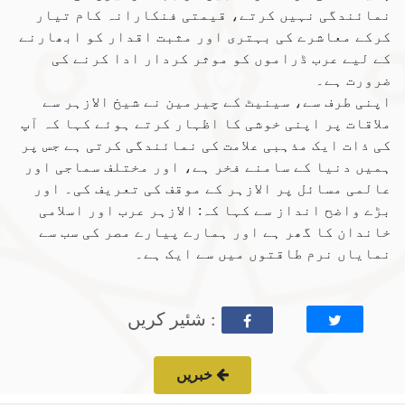
نمائندگی نہیں کرتے، قیمتی فنکارانہ کام تیار
کرکے معاشرے کی بہتری اور مثبت اقدار کو ابھارنے
کے لیے عرب ڈراموں کو موثر کردار ادا کرنے کی
ضرورت ہے۔
اپنی طرف سے، سینیٹ کے چیرمین نے شیخ الازہر سے
ملاقات پر اپنی خوشی کا اظہار کرتے ہوئے کہا کہ آپ
کی ذات ایک مذہبی علامت کی نمائندگی کرتی ہے جس پر
ہمیں دنیا کے سامنے فخر ہے، اور مختلف سماجی اور
عالمی مسائل پر الازہر کے موقف کی تعریف کی۔ اور
بڑے واضح انداز سے کہا کہ: الازہر عرب اور اسلامی
خاندان کا گھر ہے اور ہمارے پیارے مصر کی سب سے
نمایاں نرم طاقتوں میں سے ایک ہے۔
: شئیر کریں
خبریں