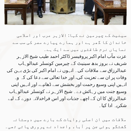
سینیٹ کے چیرمین نے کہا: الازہر عرب اور اسلامی
خاندان کا گھر ہے اور ہمارے پیارے مصر کی سب سے
نمایاں نرم طاقتوں میں سے ایک ہے۔
عزت مآب امام اکبر پروفیسر ڈاکٹر احمد طیب شیخ الازہر
شریف نے بروز بدھ سینیٹ کے چیرمین کونسلر عبدالوہاب
عبدالرزاق سے ملاقات کی۔ انہوں نے امام اکبر کی بڑی بہن کی
وفات پر ان سے تعزیت کی، اور خدا تعالی سے دعا کی کہ وہ
انہیں اپنی وسیع رحمت اور بخشش سے ڈھانپے، اور انہیں اپنی
وسیع جنت میں رہائش دے۔ شیخ الازہر نے کونسلر عبدالوہاب
عبدالرزاق کا ان کے اچھے جذبات اور اس فراخدلانہ دورے کے لیے
شکریہ ادا کیا۔
ملاقات میں ان اصلی روایات کے بارے میں دوستانہ
گفتگو ہوئی جن پر آباء واجداد نے پرورش پاتی تھی۔