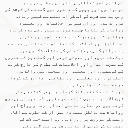
اس فکری اور ثقافتی یلغار کی روشنی میں جو
نوجوانوں اور بچوں کے ذہنوں میں گھسنے کی کوشش کر
رہی ہے معاشرے کو اس کی اب پہلے سے کہیں زیادہ
ضرورت ہے۔ اور ان عمومی اخلاقیات اور تعمیری
روایات کو مٹانا جیسے ضرورت مندوں کی مدد کرنا،
جوانوں کا بوڑھوں کے لیے احترام، اور مذہبی
اسکالرز اور اساتذہ کا احترام مٹ جانے کی وجہ سے
ہم جرائم کے پھیلاؤ کو اس کی مختلف شکلوں میں
دیکھتے ہیں، اور جھوٹی ترقی اور کھلے پن کے نعروں
کے نیچے اقدار اور اخلاقیات کے نظام کو خارج کرنے
کی کوششیں، اور تعلیم اور تشخیص میں والدین،
اسکولوں اور تعلیمی اور ثقافتی اداروں کے کردار
کو محدود کیا جا رہا ہے۔
اور ڈرامے کے خطرناک کردار پر بھی گفتگو ہوئی۔
شیخ الازہر نے عرب ڈرامے جو مغربی ڈراموں کی پیروی
کرتے ہیں جو ہماری مذہبی اقدار، رسم و رواج اور
روایات سے بالکل متصادم ہیں ان کے خطرے سے آگاہ
رہنے کی ضرورت پر زور دیا۔ وہ ایسے خیالات کو
پھیلانے کی کوشش کرتے ہیں جو ہم مشرقیوں کی