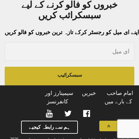
خبروں کو فالو کرنے کے لیے
سبسکرائب کریں
اپنے ای میل کو رجسٹر کرکے تازہ ترین خبروں کو فالو کریں
سبسکرائیب
امام صاحب
خبریں
سیمینارز اور
کے بارے میں
کانفرنسز
ہم سے رابطہ کیجیے