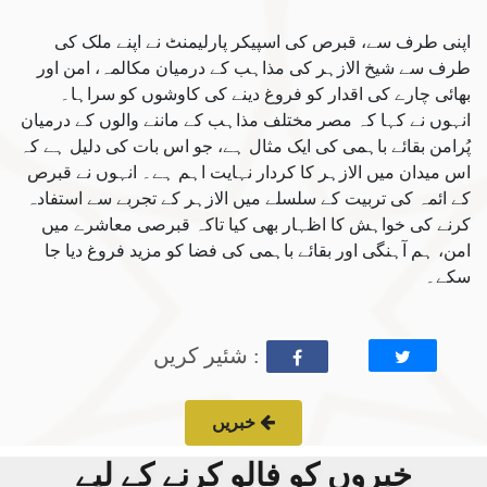
اپنی طرف سے، قبرص کی اسپیکر پارلیمنٹ نے اپنے ملک کی
طرف سے شیخ الازہر کی مذاہب کے درمیان مکالمہ، امن اور
بھائی چارے کی اقدار کو فروغ دینے کی کاوشوں کو سراہا۔
انہوں نے کہا کہ مصر مختلف مذاہب کے ماننے والوں کے درمیان
پُرامن بقائے باہمی کی ایک مثال ہے، جو اس بات کی دلیل ہے کہ
اس میدان میں الازہر کا کردار نہایت اہم ہے۔ انہوں نے قبرص
کے ائمہ کی تربیت کے سلسلے میں الازہر کے تجربے سے استفادہ
کرنے کی خواہش کا اظہار بھی کیا تاکہ قبرصی معاشرے میں
امن، ہم آہنگی اور بقائے باہمی کی فضا کو مزید فروغ دیا جا
سکے۔
: شئیر کریں
خبریں
خبروں کو فالو کرنے کے لیے