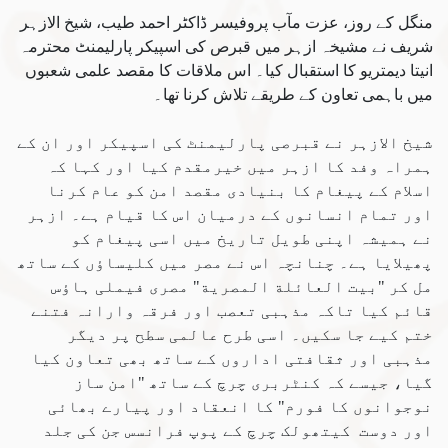
منگل کے روز، عزت مآب پروفیسر ڈاکٹر احمد طیب، شیخ الازہر
شریف نے مشیخہ ازہر میں قبرص کی اسپیکر پارلیمنٹ محترمہ
انیتا دیمتریو کا استقبال کیا۔ اس ملاقات کا مقصد علمی شعبوں
میں باہمی تعاون کے طریقے تلاش کرنا تھا۔
شیخ الازہر نے قبرصی پارلیمنٹ کی اسپیکر اور ان کے
ہمراہ وفد کا ازہر میں خیرمقدم کیا اور کہا کہ
اسلام کے پیغام کا بنیادی مقصد امن کو عام کرنا
اور تمام انسانوں کے درمیان اس کا قیام ہے۔ ازہر
نے ہمیشہ اپنی طویل تاریخ میں اسی پیغام کو
پھیلایا ہے۔ چنانچہ اس نے مصر میں کلیساؤں کے ساتھ
مل کر "بیت العائلة المصریة" مصری فیملی ہاؤس
قائم کیا تاکہ مذہبی تعصب اور فرقہ وارانہ فتنے
ختم کیے جا سکیں۔ اسی طرح عالمی سطح پر دیگر
مذہبی اور ثقافتی اداروں کے ساتھ بھی تعاون کیا
گیا، جیسے کہ کنٹربری چرچ کے ساتھ "امن ساز
نوجوانوں کا فورم" کا انعقاد اور پیارے بھائی
اور دوست کیتھولک چرچ کے پوپ فرانسس جن کی جلد