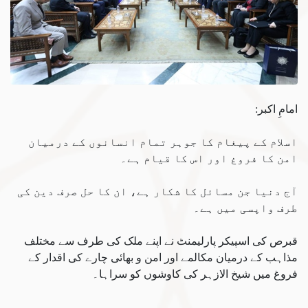
امامِ اکبر:
اسلام کے پیغام کا جوہر تمام انسانوں کے درمیان
امن کا فروغ اور اس کا قیام ہے۔
آج دنیا جن مسائل کا شکار ہے، ان کا حل صرف دین کی
طرف واپسی میں ہے۔
قبرص کی اسپیکر پارلیمنٹ نے اپنے ملک کی طرف سے مختلف
مذاہب کے درمیان مکالمے اور امن و بھائی چارے کی اقدار کے
فروغ میں شیخ الازہر کی کاوشوں کو سراہا۔