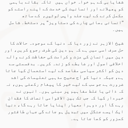
شفایابی کے ہم خواہ خواں ہیں تاکہ بقائے باہمی
کو پھیلانے اور انسانیت کی خدمت کے اپنے راستے کو
مکمل کرنے کے لیے جلد واپس لوٹیں، کے ساتھ
"انسانی بھائی چارے کی دستاویز" پر دستخط۔ شامل
ہیں۔
شیخ الازہر نے زور دیا کہ دنیا کے موجودہ حالات کا
حل صرف اسی میں ہے کہ ہم دین کی طرف رجوع کریں، اور
دین میں انسان کی عزت و کرامت کی حفاظت کرنے والے
اخلاقی اصول اور ضابطے کو زندہ کریں۔ بدقسمتی سے
دین کو اکثر سیاسی مقاصد کے لیے استعمال کیا جاتا
ہے، جبکہ دنیا کو آج صحیح مذہبی تعلیمات کی اشد
ضرورت ہے جو سب کے لیے خیر کا پیغام رکھتی ہوں، نہ
کہ ذاتی یا غلط مفاہیم پر مبنی ہوں۔ انہوں نے
خبردار کیا کہ جب تک بین الاقوامی انصاف کا فقدان
رہے گا اور دوہرا معیار اپنایا جاتا رہے گا، دنیا
ایک ایسے جنگل میں تبدیل ہو جائے گی جہاں طاقتور
کمزور کو کھا جاتا ہے۔