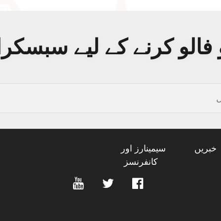
فالو کرنے کے لیے سبسکر
خبریں
سیمینارز اور
کانفرنسز