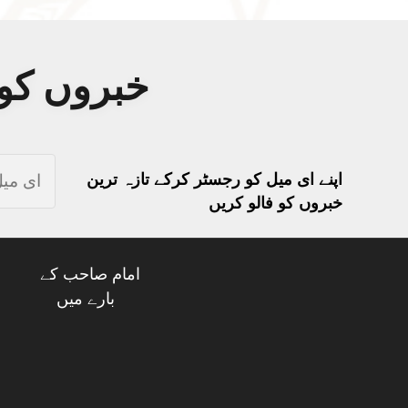
خبروں کو 
اپنے ای میل کو رجسٹر کرکے تازہ ترین
خبروں کو فالو کریں
امام صاحب کے
بارے میں