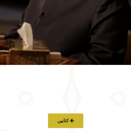
کتابیں