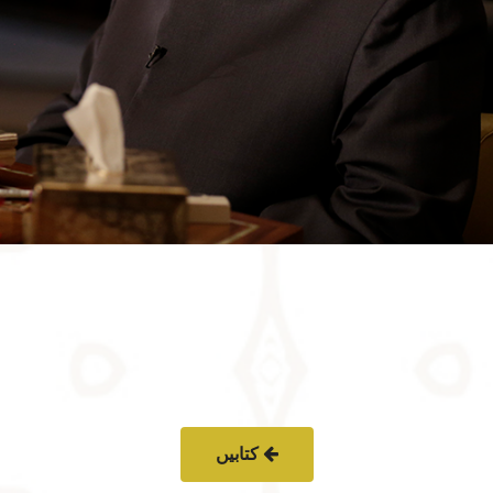
کتابیں