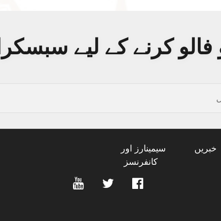
فالو کرنے کے لیے سبسکر
خبریں
سیمینارز اور
کانفرنسز