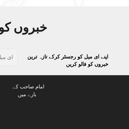
خبروں کو 
اپنے ای میل کو رجسٹر کرکے تازہ ترین
خبروں کو فالو کریں
امام صاحب کے
بارے میں