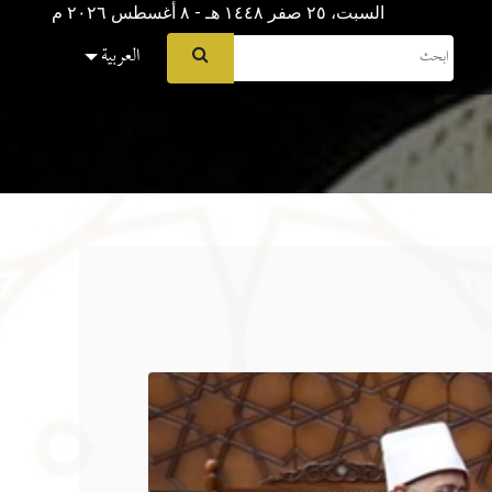
السبت، ٢٥ صفر ١٤٤٨ هـ - ۸ أغسطس ۲۰۲٦ م
العربية