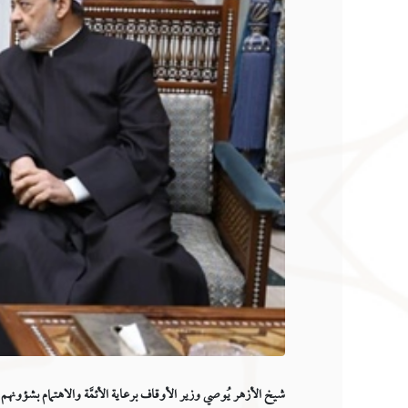
شيخ الأزهر يُوصي وزير الأوقاف برعاية الأئمَّة والاهتمام بشؤونهم