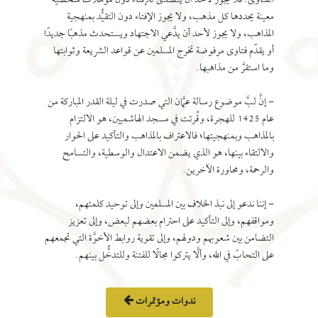
الفتاوى: فلا يجوز لأحد أن يتصدَّى للإفتاء دون مؤهِّلات شخصية
معينة يحددها كل مذهب، ولا يجوز الإفتاء دون التقيُّد بمنهجية
المذاهب، ولا يجوز لأحد أن يدَّعي الاجتهاد ويستحدث مذهبًا جديدًا
أو يقدِّم فتاوى مرفوضة تخرج المسلمين عن قواعد الشريعة وثوابتها
وما استقرَّ من مذاهبها.
- إنَّ لبَّ موضوع رسالة عمَّان التي صدرت في ليلة القدر المباركة من
عام 1425 للهجرة، وقُرئت في مسجد الهاشميين، هو الالتزام
بالمذاهب وبمنهجيتها؛ فالاعتراف بالمذاهب والتأكيد على الحوار
والالتقاء بينها، هو الذي يضمن الاعتدال والوسطية، والتسامح
والرحمة، ومحاورة الآخرين.
- إننا ندعو إلى نبذ الخلاف بين المسلمين وإلى توحيد كلمتهم،
ومواقفهم، وإلى التأكيد على احترام بعضهم لبعض، وإلى تعزيز
التضامن بين شعوبهم ودولهم، وإلى تقوية روابط الأخوَّة التي تجمعهم
على التحابِّ في الله، وألَّا يتركوا مجالًا للفتنة وللتدخُّل بينهم.
ندوات ومؤتمرات