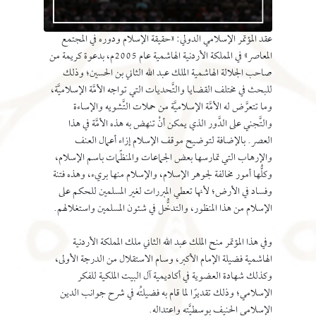
عقد المؤتمر الإسلامي الدولي: «حقيقة الإسلام ودوره في المجتمع
المعاصر» في المملكة الأردنية الهاشمية عام 2005م، بدعوة كريمة من
صاحب الجلالة الهاشمية الملك عبد الله الثاني بن الحسين؛ وذلك
للبحث في مختلف القضايا والتَّحديات التي تواجه الأمَّة الإسلاميَّة،
وما تتعرَّض له الأمَّة الإسلاميَّة من حملات التَّشويه والإساءة
والتَّجني على الدَّور الذي يمكن أنْ تنهض به هذه الأمَّة في هذا
العصر. بالإضافة لتوضيح موقف الإسلام إزاء أعمال العنف
والإرهاب التي تمارسها بعض الجماعات والمنظِّمات باسم الإسلام،
وكلُّها أمور مخالفة لجوهر الإسلام، والإسلام منها بريء، وهذه فتنة
وفساد في الأرض؛ لأنها تعطي المبررات لغير المسلمين للحكم على
الإسلام من هذا المنظور، والتدخُّل في شئون المسلمين واستغلالهم.
وفي هذا المؤتمر منح الملك عبد الله الثاني ملك المملكة الأردنية
الهاشمية فضيلة الإمام الأكبر، وسام الاستقلال من الدرجة الأولى،
وكذلك شهادة العضوية في أكاديمية آل البيت الملكية للفكر
الإسلامي؛ وذلك تقديرًا لما قام به فضيلتُه في شرح جوانب الدين
الإسلامي الحنيف بوسطيَّته واعتداله.