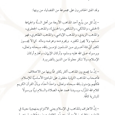
وقد اتفق الحاضرون على مجموعة من القضايا، من بينها:
- إنَّ كل من يتَّبع أحد المذاهب الأربعة من أهل السنَّة والجماعة
(الحنفي، والمالكي، والشافعي، والحنبلي)، والمذهب الجعفري،
والمذهب الزيدي، والمذهب الإباضي، والمذهب الظاهري، فهو
مسلم، ولا يجوز تكفيره. ويحرم دمه وعرضه وماله. كما لا يجـــوز
تكفير أيِّ فئة أخــرى مـن المسلمين تؤمــن بالله، سبحانه وتعالى،
وبرسوله صلى الله عليه وسلم، وأركان الإيمان، وتحترم أركان
الإسلام، ولا تنكر معلومًا من الدين بالضرورة.
- إنَّ ما يجمع بين المذاهب أكثر بكثير ممَّا بينها من الاختلاف.
فأصحاب المذاهب الثمانية متفقون على المبادئ الأساسيَّة للإسلام.
فكلُّهم يؤمنون بالله سبحانه وتعالى، واحدًا أحدًا، وبأنَّ القرآن الكريم
كلام الله المنزَّل، وبسيدنا محمد عليه الصلاة والسلام نبيًّا ورسولًا
للبشرية كافَّة.
- إنَّ الاعتراف بالمذاهب في الإسلام يعني الالتزام بمنهجية معينة في