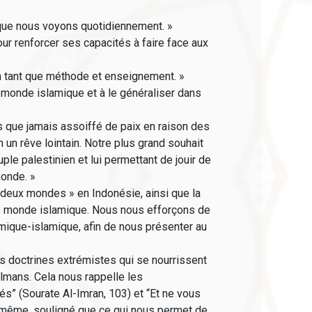
 que nous voyons quotidiennement. »
ur renforcer ses capacités à faire face aux
 en tant que méthode et enseignement. »
 monde islamique et à le généraliser dans
s que jamais assoiffé de paix en raison des
un rêve lointain. Notre plus grand souhait
ple palestinien et lui permettant de jouir de
monde. »
 deux mondes » en Indonésie, ainsi que la
tre monde islamique. Nous nous efforçons de
amique-islamique, afin de nous présenter au
es doctrines extrémistes qui se nourrissent
ulmans. Cela nous rappelle les
és” (Sourate Al-Imran, 103) et “Et ne vous
e même, souligné que ce qui nous permet de