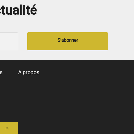
tualité
S’abonner
és
A propos