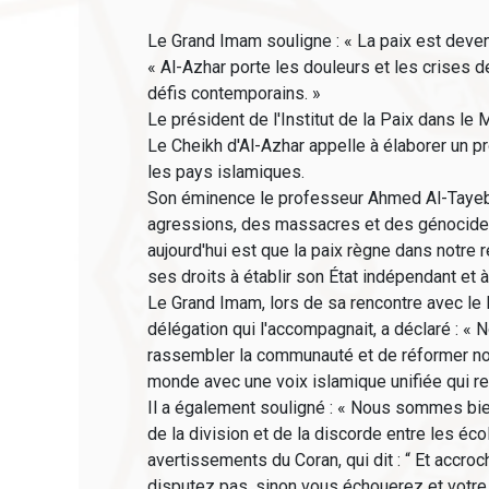
Le Grand Imam souligne : « La paix est deve
« Al-Azhar porte les douleurs et les crises 
défis contemporains. »
Le président de l'Institut de la Paix dans le
Le Cheikh d'Al-Azhar appelle à élaborer un 
les pays islamiques.
Son éminence le professeur Ahmed Al-Tayeb, l
agressions, des massacres et des génocides q
aujourd'hui est que la paix règne dans notre 
ses droits à établir son État indépendant et 
Le Grand Imam, lors de sa rencontre avec le 
délégation qui l'accompagnait, a déclaré : «
rassembler la communauté et de réformer notr
monde avec une voix islamique unifiée qui re
Il a également souligné : « Nous sommes bien
de la division et de la discorde entre les é
avertissements du Coran, qui dit : “ Et accr
disputez pas, sinon vous échouerez et votre 