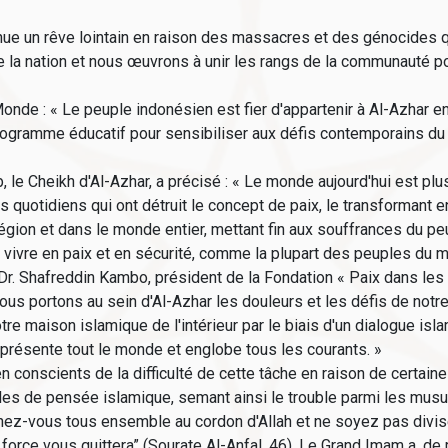
nue un rêve lointain en raison des massacres et des génocides
de la nation et nous œuvrons à unir les rangs de la communauté po
 Monde : « Le peuple indonésien est fier d'appartenir à Al-Azhar
programme éducatif pour sensibiliser aux défis contemporains du
e Cheikh d'Al-Azhar, a précisé : « Le monde aujourd'hui est plu
uotidiens qui ont détruit le concept de paix, le transformant en 
région et dans le monde entier, mettant fin aux souffrances du peu
à vivre en paix et en sécurité, comme la plupart des peuples du 
Dr. Shafreddin Kambo, président de la Fondation « Paix dans les
 Nous portons au sein d'Al-Azhar les douleurs et les défis de no
e maison islamique de l'intérieur par le biais d'un dialogue isl
présente tout le monde et englobe tous les courants. »
 conscients de la difficulté de cette tâche en raison de certain
coles de pensée islamique, semant ainsi le trouble parmi les mus
ochez-vous tous ensemble au cordon d'Allah et ne soyez pas divis
force vous quittera” (Sourate Al-Anfal, 46). Le Grand Imam a, d